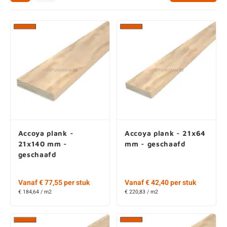
enen
felpoten
V
O
A
Z
P
H
utcomposiet
H
A
V
aatmateriaal
H
H
H
Accoya plank -
Accoya plank - 21x64
21x140 mm -
mm - geschaafd
geschaafd
Vanaf € 77,55 per stuk
Vanaf € 42,40 per stuk
€ 184,64 / m2
€ 220,83 / m2