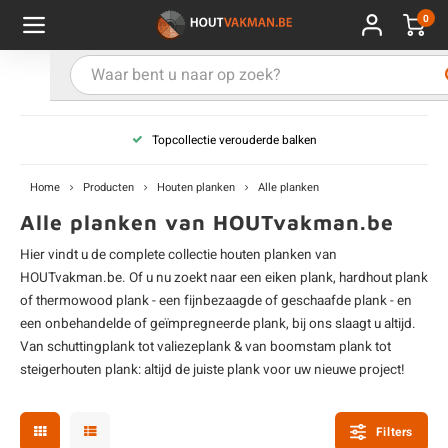
0
Hoofdmenu / Kies uw product
Hoofdmenu / Kies uw hout
Hoofdmenu / Extra
Kies uw product
Kies uw hout
Extra
Topcollectie verouderde balken
ken
uten planken
hroeven
E
D
H
T
V
G
C
M
P
B
L
R
T
P
U
B
B
B
B
T
Home
Producten
Houten planken
Alle planken
uglas
uten balken & palen
vestiging
E
D
H
T
V
G
C
T
P
B
L
R
T
P
T
P
B
O
B
T
Alle planken van HOUTvakman.be
Hier vindt u de complete collectie
houten planken
van
rdhout
uten latten
kkels
E
D
H
T
V
G
C
B
P
B
L
R
T
A
G
S
I
A
HOUTvakman.be. Of u nu zoekt naar een
eiken plank
,
hardhout plank
of
thermowood plank
- een fijnbezaagde of
geschaafde plank
- en
ermowood
uten rabatdelen
handeling
E
D
H
T
V
G
C
U
P
B
L
R
A
V
H
T
een onbehandelde of
geïmpregneerde plank
, bij ons slaagt u altijd.
Van
schuttingplank
tot
valiezeplank
& van
boomstam plank
tot
coya
uten terrasplanken
ton
steigerhouten plank
: altijd de juiste plank voor uw nieuwe project!
E
D
H
T
V
G
M
A
B
A
R
I
T
O
ren
uten panelen
lie en doeken
D
T
V
G
S
A
R
V
B
O
Filters