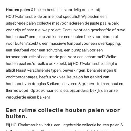
Houten palen
& balken bestelt u - voordelig online - bij
HOUTvakman.be, de online
hout
specialist! Wij bieden een
uitgebreide palen collectie met voor iedereen de juiste paal & balk
voor zijn of haar nieuwe project. Gaat u voor een geschaafde of ruwe
houten paal? bent u op zoek naar een
houten balk
voor binnen of
voor buiten? Zoekt u een massieve
tuinpaal
voor een overkapping,
een
sleufpaal
voor een schutting, een
puntpaal
voor een
terrasconstructie of een
ronde paal
voor een schommel? Welke
houten paal en/of balk u ook zoekt, bij HOUTvakman.be slaagt u
altijd! Naast verschillende typen, bewerkingen, behandelingen &
vochtpercentages, heeft u ook veel keuze op het gebied van
houtsoort, van douglas & eiken - en vuren & grenen - tot hardhout en
thermowood. Op zoek naar echt iets bijzonders, bekijk dan onze
verouderde eiken balken!
Een ruime collectie houten palen voor
buiten.
Bij HOUTvakman.be vindt u een uitgebreide collectie houten palen &