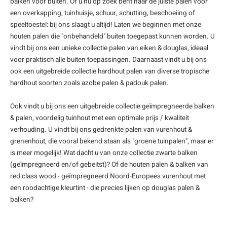
balken voor buiten. Of u nu op zoek bent naar de juiste palen voor
een overkapping, tuinhuisje, schuur, schutting, beschoeiing of
speeltoestel: bij ons slaagt u altijd! Laten we beginnen met onze
houten palen die "onbehandeld" buiten toegepast kunnen worden. U
vindt bij ons een unieke collectie palen van
eiken
&
douglas
, ideaal
voor praktisch alle buiten toepassingen. Daarnaast vindt u bij ons
ook een uitgebreide collectie
hardhout palen
van diverse tropische
hardhout soorten zoals
azobe palen
&
padouk palen
.
Ook vindt u bij ons een uitgebreide collectie
geïmpregneerde balken
& palen
, voordelig tuinhout met een optimale prijs / kwaliteit
verhouding. U vindt bij ons gedrenkte palen van vurenhout &
grenenhout, die vooral bekend staan als "groene tuinpalen", maar er
is meer mogelijk! Wat dacht u van onze collectie
zwarte balken
(geïmpregneerd en/of gebeitst)? Of de houten palen & balken van
red class wood - geïmpregneerd Noord-Europees vurenhout met
een roodachtige kleurtint - die precies lijken op douglas palen &
balken?