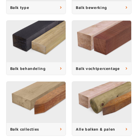
enen
felpoten
V
O
A
Z
P
H
Balk type
Balk bewerking
utcomposiet
H
A
V
aatmateriaal
H
H
H
Balk behandeling
Balk vochtpercentage
Balk collecties
Alle balken & palen