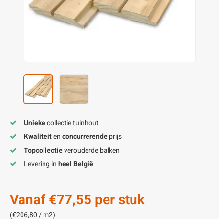
enen
felpoten
V
O
A
Z
P
H
utcomposiet
H
A
V
aatmateriaal
H
H
H
Unieke
collectie tuinhout
Kwaliteit
en
concurrerende
prijs
Topcollectie
verouderde balken
Levering in
heel België
Vanaf
€77,55
per stuk
(€206,80 / m2)