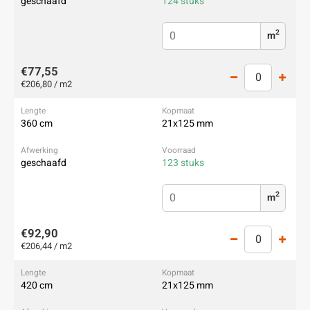
geschaafd
124 stuks
2
m
€77,55
€206,80 / m2
360 cm
21x125 mm
geschaafd
123 stuks
2
m
€92,90
€206,44 / m2
420 cm
21x125 mm