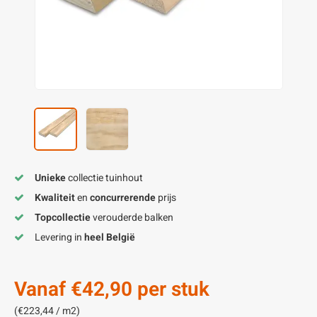
enen
felpoten
V
O
A
Z
P
H
utcomposiet
H
A
V
aatmateriaal
H
H
H
Unieke
collectie tuinhout
Kwaliteit
en
concurrerende
prijs
Topcollectie
verouderde balken
Levering in
heel België
Vanaf
€42,90
per stuk
(€223,44 / m2)