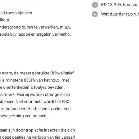
KD 18-20% hout zal
jd roestvrijstalen
Wat duurder (t.o.v.
dhout.
(onder)grond buiten te verwerken, m.u.v.
, zoals bijv. azobé en angelim vermelho.
 norm, de meest gebruikte (& kwalitatief
 is minstens 83,3% van het hout - met
ine oneffenheden & foutjes bevatten.
keurmerk. Hierbij worden strenge eisen
beheer. Niet voor niets wordt het FSC-
rd bosbeheer. Hierbij bent u zeker van
de bescherming van bossen.
staan zijn door tropische insecten die zich
deze gaatjes na verloop van tijd vanzelf