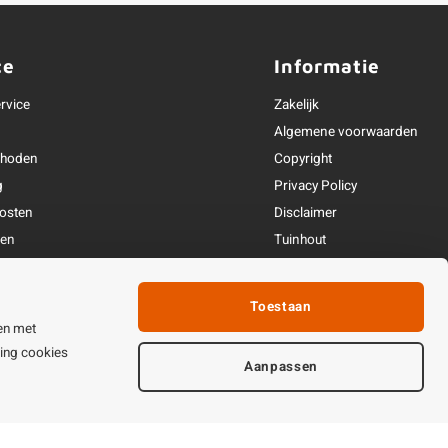
ce
Informatie
rvice
Zakelijk
Algemene voorwaarden
thoden
Copyright
g
Privacy Policy
osten
Disclaimer
ren
Tuinhout
Linkpartners
fhandeling
Toestaan
ijden & contact
en met
ting cookies
Aanpassen