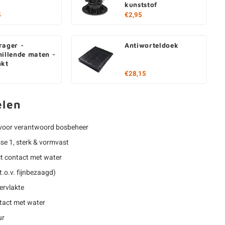
kunststof
5
€2,95
rager -
Antiworteldoek
hillende maten -
nkt
€28,15
elen
voor verantwoord bosbeheer
e 1, sterk & vormvast
ct contact met water
.o.v. fijnbezaagd)
ervlakte
ntact met water
ur