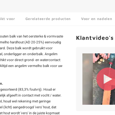
ikt voor
Gerelateerde producten
Voor en nadelen
outen balk van het oersterke & vormvaste
Klantvideo's
vermelho hardhout (AD 20-25%) eenvoudig
aard. Deze balk wordt gebruikt voor
el, onderligger en onderbalk. Angelim
hikt voor direct grond- en watercontact:
 Altijd een angelim vermelho balk voor uw
n.
gesorteerd (83,3% foutvrij). Houd er
jk afgeeft in contact met vocht / water.
iel, houd wel rekening met geringe
l (licht) aangedroogd 'vers' hout, dat
t hout wordt 'vers' in de juiste kopmaat