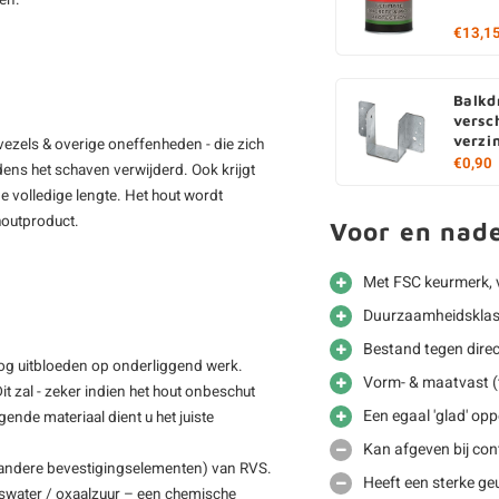
men.
€13,1
Balkd
versc
verzi
vezels & overige oneffenheden - die zich
€0,90
jdens het schaven verwijderd. Ook krijgt
e volledige lengte. Het hout wordt
 houtproduct.
Voor en nad
Met FSC keurmerk, 
Duurzaamheidsklass
Bestand tegen dire
nog uitbloeden op onderliggend werk.
Vorm- & maatvast (t
it zal - zeker indien het hout onbeschut
Een egaal 'glad' opp
ggende materiaal dient u het juiste
Kan afgeven bij co
 andere bevestigingselementen) van RVS.
Heeft een sterke ge
swater / oxaalzuur – een chemische