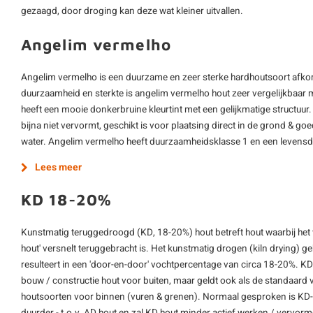
gezaagd, door droging kan deze wat kleiner uitvallen.
Angelim vermelho
Angelim vermelho is een duurzame en zeer sterke hardhoutsoort afkom
duurzaamheid en sterkte is angelim vermelho hout zeer vergelijkbaar
heeft een mooie donkerbruine kleurtint met een gelijkmatige structuur.
bijna niet vervormt, geschikt is voor plaatsing direct in de grond & go
water. Angelim vermelho heeft duurzaamheidsklasse 1 en een levensdu
Lees meer
KD 18-20%
Kunstmatig teruggedroogd (KD, 18-20%) hout betreft hout waarbij het
hout' versnelt teruggebracht is. Het kunstmatig drogen (kiln drying) 
resulteert in een 'door-en-door' vochtpercentage van circa 18-20%. K
bouw / constructie hout voor buiten, maar geldt ook als de standaard 
houtsoorten voor binnen (vuren & grenen). Normaal gesproken is KD-h