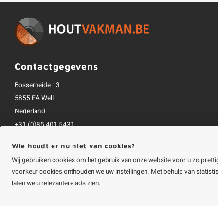
Contactgegevens
Bosserheide 13
5855 EA Well
Nederland
+31 (0)85 401 5431
info@houtvakman.be
Wie houdt er nu niet van cookies?
Alle bedragen zijn incl. btw
Wij gebruiken cookies om het gebruik van onze website voor u zo pretti
voorkeur cookies onthouden we uw instellingen. Met behulp van statist
laten we u relevantere ads zien.
©
Copyright
2026 HOUTvakman.be | HOUTvakman.be is onderdeel van
Roca On