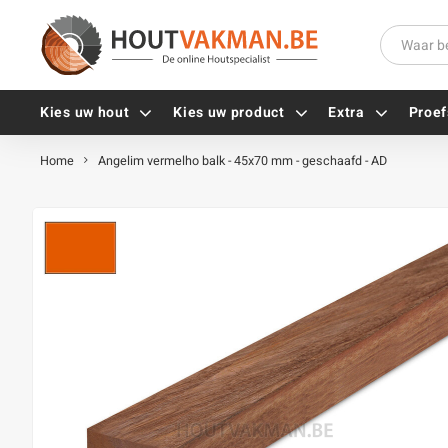
Kies uw hout
Kies uw product
Extra
Proef
Home
Angelim vermelho balk - 45x70 mm - geschaafd - AD
Universele houtschroeven
Balkdragers
Tellerkopschroeven
Paalhouders
Gevelschroeven
Stelplaten
Vlonderschroeven
Hoekankers
Inox schroeven
Terrasdragers
Verzinkte schroeven
B-fix
Zwarte schroeven
PuraFix
Verbindingsstukken
Alle vijzen
Houten pennen