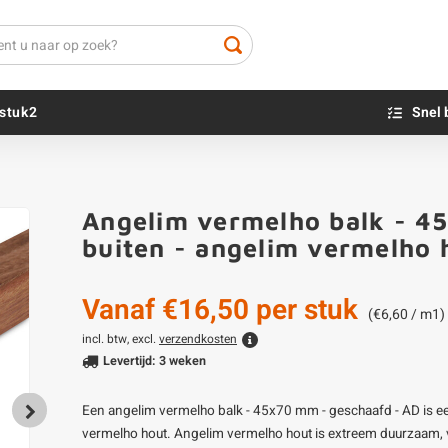
stuk2
Snel 
Beton sokkels
Beits
Angelim vermelho balk - 4
Blauwsteen sokkels
Olie - voor buite
buiten - angelim vermelho
Impregneer
Teer
Vanaf
€16,50
per stuk
Olie en lak - vo
(€6,60 / m1)
Oxaalzuur
incl. btw, excl.
verzendkosten
Levertijd: 3 weken
Houtvuller
Een angelim vermelho balk - 45x70 mm - geschaafd - AD is e
vermelho hout. Angelim vermelho hout is extreem duurzaam, ve