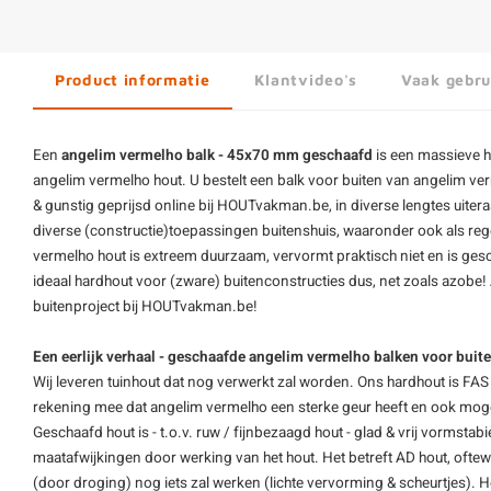
Product informatie
Klantvideo's
Vaak gebru
Een
angelim vermelho balk - 45x70 mm geschaafd
is een massieve h
angelim vermelho hout. U bestelt een balk voor buiten van angelim 
& gunstig geprijsd online bij HOUTvakman.be, in diverse lengtes uiter
diverse (constructie)toepassingen buitenshuis, waaronder ook als reg
vermelho hout is extreem duurzaam, vervormt praktisch niet en is gesc
ideaal hardhout voor (zware) buitenconstructies dus, net zoals
azobe
!
buitenproject bij HOUTvakman.be!
Een eerlijk verhaal - geschaafde angelim vermelho balken voor buite
Wij leveren
tuinhout
dat nog verwerkt zal worden. Ons hardhout is FAS 
rekening mee dat angelim vermelho een sterke geur heeft en ook mogeli
Geschaafd hout is - t.o.v. ruw / fijnbezaagd hout - glad & vrij vormstab
maatafwijkingen door werking van het hout. Het betreft AD hout, oftewe
(door droging) nog iets zal werken (lichte vervorming & scheurtjes). He