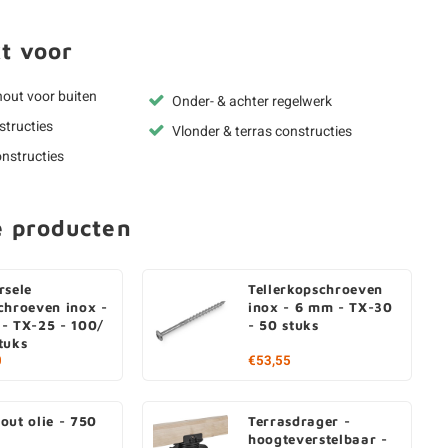
t voor
hout voor buiten
Onder- & achter regelwerk
structies
Vlonder & terras constructies
nstructies
e producten
rsele
Tellerkopschroeven
chroeven inox -
inox - 6 mm - TX-30
- TX-25 - 100/
- 50 stuks
tuks
0
€53,55
out olie - 750
Terrasdrager -
hoogteverstelbaar -