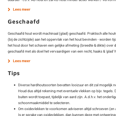
duurder - t.o.v. AD hout en zal KD hout minder actief werken / vervor
Lees meer
Geschaafd
Geschaafd hout wordt machinaal (glad) geschaafd. Praktisch alle hout
(bij de zichtzijde) aan het oppervlak van het hout bevinden - worden ti
het hout door het schaven een gelijke afmeting (breedte & dikte) over d
geschaafd met als doel het vervaardigen van een recht, haaks & 'glad'
Lees meer
Tips
Diverse hardhoutsoorten bevatten looizuur en dit zal mogelijk 
Houd dus altijd rekening met eventuele vlekken op bijv. tegels. D
buiten wordt toepast, tijdelijk van aard zijn. A.d.h.v. het onderli
schoonmaakmiddel te selecteren.
Om oxidevlekken te voorkomen adviseren altijd schroeven (en
Is er sprake van oxidevlekken, dan kunnen deze met ontwering