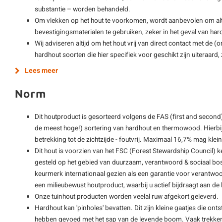
substantie – worden behandeld.
Om vlekken op het hout te voorkomen, wordt aanbevolen om alti
bevestigingsmaterialen te gebruiken, zeker in het geval van har
Wij adviseren altijd om het hout vrij van direct contact met de 
hardhout soorten die hier specifiek voor geschikt zijn uiteraard
Lees meer
Norm
Dit houtproduct is gesorteerd volgens de FAS (first and second)
de meest hoge!) sortering van hardhout en thermowood. Hierbij
betrekking tot de zichtzijde - foutvrij. Maximaal 16,7% mag kle
Dit hout is voorzien van het FSC (Forest Stewardship Council) 
gesteld op het gebied van duurzaam, verantwoord & sociaal bos
keurmerk internationaal gezien als een garantie voor verantwoo
een milieubewust houtproduct, waarbij u actief bijdraagt aan 
Onze tuinhout producten worden veelal ruw afgekort geleverd.
Hardhout kan 'pinholes' bevatten. Dit zijn kleine gaatjes die ont
hebben gevoed met het sap van de levende boom. Vaak trekken 