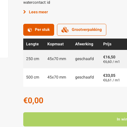
watercontact: id
Lees meer
Per stuk
Grootverpakking
Lengte
Kopmaat
Afwerking
Prijs
€16,50
250 cm
45x70 mm
geschaafd
€6,60 / m1
€33,05
500 cm
45x70 mm
geschaafd
€6,61 / m1
€0,00
In wi