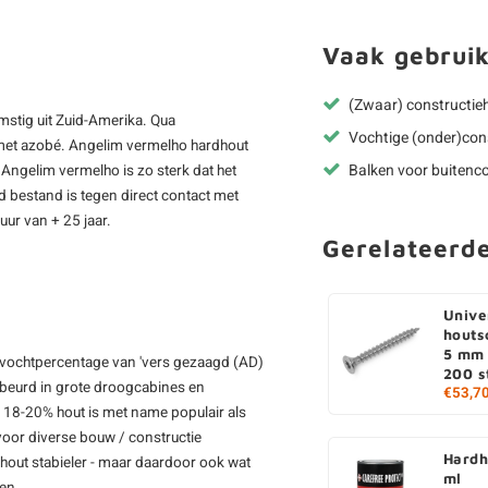
Vaak gebruik
(Zwaar) constructie
stig uit Zuid-Amerika. Qua
Vochtige (onder)con
 met azobé. Angelim vermelho hardhout
Balken voor buitenco
 Angelim vermelho is zo sterk dat het
ed bestand is tegen direct contact met
ur van + 25 jaar.
Gerelateerd
Unive
houts
5 mm 
 vochtpercentage van 'vers gezaagd (AD)
200 s
gebeurd in grote droogcabines en
€53,7
D 18-20% hout is met name populair als
voor diverse bouw / constructie
Hardh
out stabieler - maar daardoor ook wat
ml