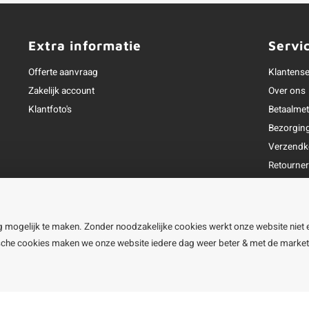
Extra informatie
Servi
Offerte aanvraag
Klantense
Zakelijk account
Over ons
Klantfoto's
Betaalme
Bezorgin
Verzendk
Retourne
Garantie
Klachtena
Openingst
g mogelijk te maken. Zonder noodzakelijke cookies werkt onze website niet 
ische cookies maken we onze website iedere dag weer beter & met de marke
line BV