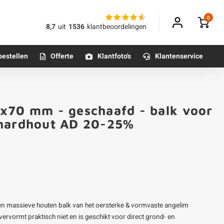
0
8,7
uit
1536
klantbeoordelingen
bestellen
Offerte
Klantfoto's
Klantenservice
Betonpoeren
5x70 mm - geschaafd - balk voor
n
Betonmortels
 hardhout AD 20-25%
or binnen
Tafelpoten - metaal
Tafel onderstel - metaal
en massieve houten balk van het oersterke & vormvaste angelim
Alle poten & onderstellen
rvormt praktisch niet en is geschikt voor direct grond- en