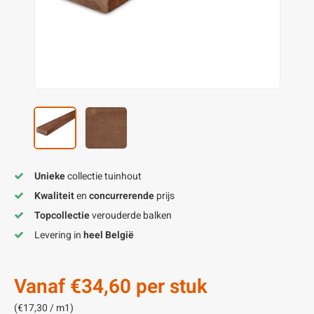
enen
felpoten
V
O
A
Z
P
H
utcomposiet
H
A
V
aatmateriaal
H
H
H
Unieke
collectie tuinhout
Kwaliteit
en
concurrerende
prijs
Topcollectie
verouderde balken
Levering in
heel België
Vanaf
€34,60
per stuk
(€17,30 / m1)