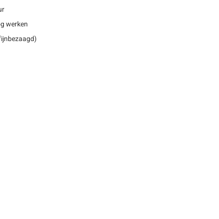
ur
nog werken
 fijnbezaagd)