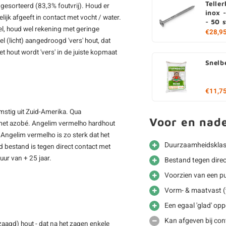
Telle
 gesorteerd (83,3% foutvrij). Houd er
inox 
jk afgeeft in contact met vocht / water.
- 50 
iel, houd wel rekening met geringe
€28,9
l (licht) aangedroogd 'vers' hout, dat
t hout wordt 'vers' in de juiste kopmaat
Snelb
€11,7
stig uit Zuid-Amerika. Qua
Voor en nad
 met azobé. Angelim vermelho hardhout
 Angelim vermelho is zo sterk dat het
Duurzaamheidsklass
ed bestand is tegen direct contact met
ur van + 25 jaar.
Bestand tegen dire
Voorzien van een p
Vorm- & maatvast (t
Een egaal 'glad' opp
Kan afgeven bij co
zaagd) hout - dat na het zagen enkele