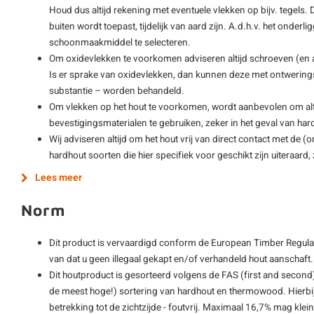
Houd dus altijd rekening met eventuele vlekken op bijv. tegels. D
buiten wordt toepast, tijdelijk van aard zijn. A.d.h.v. het onderli
schoonmaakmiddel te selecteren.
Om oxidevlekken te voorkomen adviseren altijd schroeven (en
Is er sprake van oxidevlekken, dan kunnen deze met ontwering
substantie – worden behandeld.
Om vlekken op het hout te voorkomen, wordt aanbevolen om alti
bevestigingsmaterialen te gebruiken, zeker in het geval van har
Wij adviseren altijd om het hout vrij van direct contact met de 
hardhout soorten die hier specifiek voor geschikt zijn uiteraard
Lees meer
Norm
Dit product is vervaardigd conform de European Timber Regulat
van dat u geen illegaal gekapt en/of verhandeld hout aanschaft.
Dit houtproduct is gesorteerd volgens de FAS (first and second)
de meest hoge!) sortering van hardhout en thermowood. Hierbij
betrekking tot de zichtzijde - foutvrij. Maximaal 16,7% mag kle