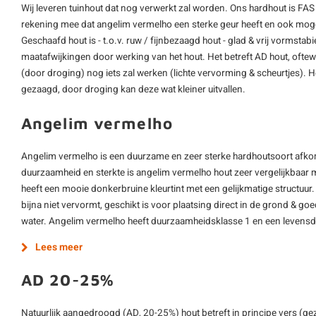
Wij leveren tuinhout dat nog verwerkt zal worden. Ons hardhout is FAS
rekening mee dat angelim vermelho een sterke geur heeft en ook mogeli
Geschaafd hout is - t.o.v. ruw / fijnbezaagd hout - glad & vrij vormstab
maatafwijkingen door werking van het hout. Het betreft AD hout, oftewe
(door droging) nog iets zal werken (lichte vervorming & scheurtjes). He
gezaagd, door droging kan deze wat kleiner uitvallen.
Angelim vermelho
Angelim vermelho is een duurzame en zeer sterke hardhoutsoort afkom
duurzaamheid en sterkte is angelim vermelho hout zeer vergelijkbaar
heeft een mooie donkerbruine kleurtint met een gelijkmatige structuur.
bijna niet vervormt, geschikt is voor plaatsing direct in de grond & go
water. Angelim vermelho heeft duurzaamheidsklasse 1 en een levensdu
Lees meer
AD 20-25%
Natuurlijk aangedroogd (AD, 20-25%) hout betreft in principe vers (ge