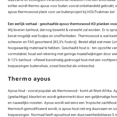
duurzame en ecologisch verantwoorde houtsoort met een levensduur v
echter wordt thermo ayous voor buiten vooral onbehandeld gebruikt, wa
ayous
thermowood plank
voor uw buitenproject bij HOUTvakman.be!
Een eerlijk verhaal - geschaafde ayous thermowood KD planken voor
Wij leveren tuinhout, dat nog bewerkt & verwerkt zal worden. Er is spra
bevat mogelijk wat foutjes en oneffenheden. Thermowood is wat kwe
scheuren en FAS gesorteerd (83,3% foutvrij). Bestel altijd wat meer 
hoogwaardig materiaal te hebben. Geschaafd hout is - ten opzichte van 
vormstabiel, houd wel rekening met geringe maatafwijkingen door werk
8-12% tuinhout - oftewel kunstmatig gedroogd hout met een vochtperc
toepassingen buitenshuis, zowel beschut als onbeschut.
Thermo ayous
Ayous hout - vooral populair als thermowood - komt uit West-Afrika. Ay
(geelachtige) kleurtint en wordt gekenmerkt door een gelijkmatige hom
en nauwelijks noesten. Ayous wordt wel eens een 'tropische zachthou
thermisch gemodificeerd wordt, is ayous hout niet erg duurzaam en ook 
toepassingen. Normaal heeft ayoushout een duurzaamheidsklasse 5 me