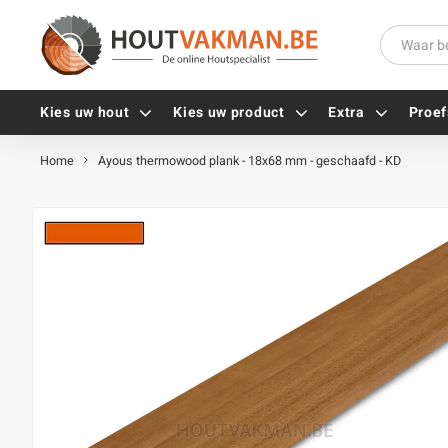
Kies uw hout
Kies uw product
Extra
Proef
Home
Ayous thermowood plank - 18x68 mm - geschaafd - KD
Universele houtschroeven
Balkdragers
Tellerkopschroeven
Paalhouders
Gevelschroeven
Stelplaten
Vlonderschroeven
Hoekankers
Inox schroeven
Terrasdragers
Verzinkte schroeven
B-fix
Zwarte schroeven
PuraFix
Verbindingsstukken
Alle vijzen
Houten pennen