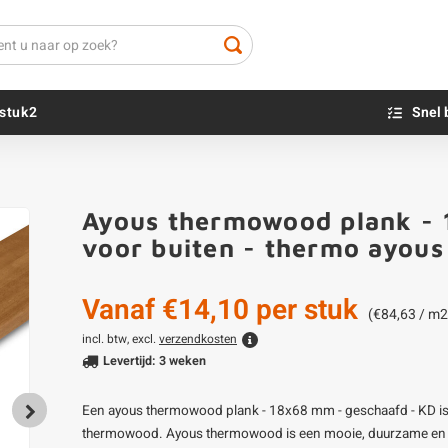
stuk2
Snel 
Beton sokkels
Beits
Ayous thermowood plank - 
Blauwsteen sokkels
Olie - voor buite
voor buiten - thermo ayou
Impregneer
Teer
Vanaf
€14,10
per stuk
Olie en lak - vo
(€84,63 / m2
Oxaalzuur
incl. btw, excl.
verzendkosten
Levertijd: 3 weken
Houtvuller
Een ayous thermowood plank - 18x68 mm - geschaafd - KD is 
thermowood. Ayous thermowood is een mooie, duurzame en e