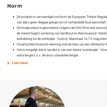
Norm
Dit product is vervaardigd conform de European Timber Regulat
van dat u geen illegaal gekapt en/of verhandeld hout aanschaft.
Dit houtproduct is gesorteerd volgens de FAS (first and second)
de meest hoge!) sortering van hardhout en thermowood. Hierbij
betrekking tot de zichtzijde - foutvrij. Maximaal 16,7% mag kle
Houd bij thermowood rekening met de kans op een sterke(re) h
Het is mogelijk dat er sprake is van een kleine ‘overlengte’. Hou
extra lengte t.o.v. de door u bestelde lengte.
Lees meer