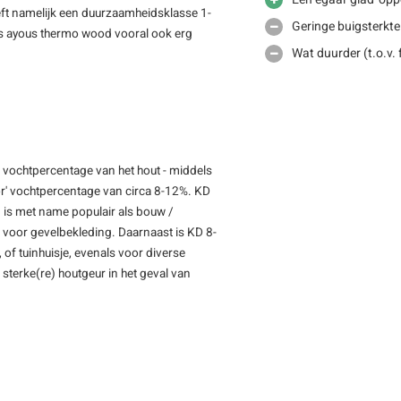
ft namelijk een duurzaamheidsklasse 1-
Geringe buigsterkte 
is ayous thermo wood vooral ook erg
Wat duurder (t.o.v.
 vochtpercentage van het hout - middels
oor' vochtpercentage van circa 8-12%. KD
n is met name populair als bouw /
 voor gevelbekleding. Daarnaast is KD 8-
 of tuinhuisje, evenals voor diverse
sterke(re) houtgeur in het geval van