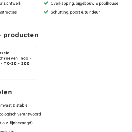
or zichtwerk
Overkapping, bijgebouw & poolhouse
structies
Schutting, poort & tuindeur
e producten
rsele
chroeven inox -
- TX-20 - 200
0
elen
rmvast & stabiel
 ecologisch verantwoord
.o.v. fijnbezaagd)
ervlakte