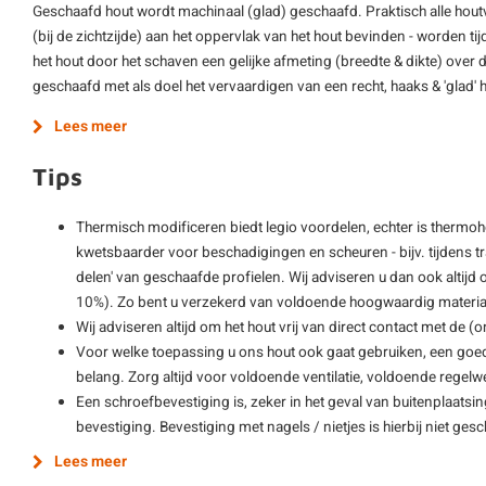
Geschaafd hout wordt machinaal (glad) geschaafd. Praktisch alle hout
(bij de zichtzijde) aan het oppervlak van het hout bevinden - worden ti
het hout door het schaven een gelijke afmeting (breedte & dikte) over d
geschaafd met als doel het vervaardigen van een recht, haaks & 'glad'
Lees meer
Tips
Thermisch modificeren biedt legio voordelen, echter is thermo
kwetsbaarder voor beschadigingen en scheuren - bijv. tijdens 
delen' van geschaafde profielen. Wij adviseren u dan ook altijd o
10%). Zo bent u verzekerd van voldoende hoogwaardig materiaa
Wij adviseren altijd om het hout vrij van direct contact met de 
Voor welke toepassing u ons hout ook gaat gebruiken, een goe
belang. Zorg altijd voor voldoende ventilatie, voldoende regelwe
Een schroefbevestiging is, zeker in het geval van buitenplaatsi
bevestiging. Bevestiging met nagels / nietjes is hierbij niet gesch
Lees meer