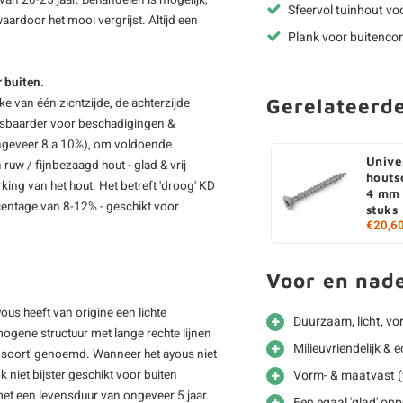
an 20-25 jaar. Behandelen is mogelijk,
Sfeervol tuinhout vo
ardoor het mooi vergrijst. Altijd een
Plank voor buitencon
 buiten.
Gerelateerd
ke van één zichtzijde, de achterzijde
tsbaarder voor beschadigingen &
(ongeveer 8 a 10%), om voldoende
Unive
ruw / fijnbezaagd hout - glad & vrij
houts
ing van het hout. Het betreft 'droog' KD
4 mm 
entage van 8-12% - geschikt voor
stuks
€20,6
Voor en nad
ous heeft van origine een lichte
Duurzaam, licht, vo
ogene structuur met lange rechte lijnen
Milieuvriendelijk &
t soort' genoemd. Wanneer het ayous niet
niet bijster geschikt voor buiten
Vorm- & maatvast (t
t een levensduur van ongeveer 5 jaar.
Een egaal 'glad' opp