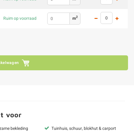
2
Ruim op voorraad
m
nkelwagen
t voor
rzame bekleding
Tuinhuis, schuur, blokhut & carport