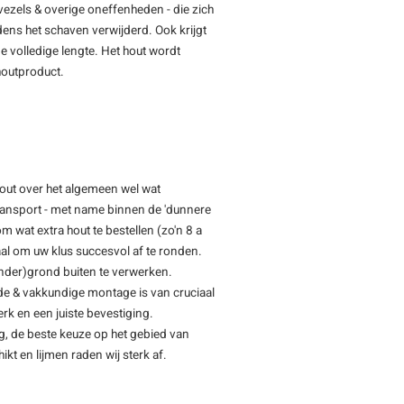
vezels & overige oneffenheden - die zich
jdens het schaven verwijderd. Ook krijgt
e volledige lengte. Het hout wordt
 houtproduct.
hout over het algemeen wel wat
transport - met name binnen de 'dunnere
m wat extra hout te bestellen (zo'n 8 a
l om uw klus succesvol af te ronden.
(onder)grond buiten te verwerken.
de & vakkundige montage is van cruciaal
rk en een juiste bevestiging.
ng, de beste keuze op het gebied van
ikt en lijmen raden wij sterk af.