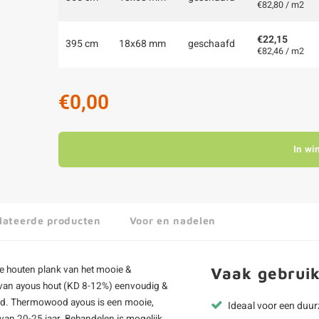
€82,80 / m2
€22,15
395 cm
18x68 mm
geschaafd
€82,46 / m2
€0,00
In wi
lateerde producten
Voor en nadelen
e houten plank van het mooie &
Vaak gebruik
n van ayous hout (KD 8-12%) eenvoudig &
rd.
Thermowood ayous
is een mooie,
Ideaal voor een duu