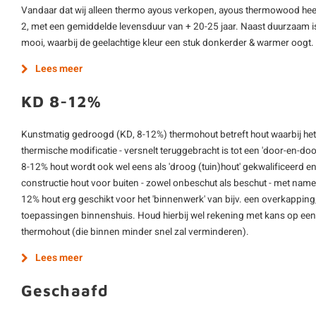
Vandaar dat wij alleen thermo ayous verkopen, ayous thermowood hee
2, met een gemiddelde levensduur van + 20-25 jaar. Naast duurzaam 
mooi, waarbij de geelachtige kleur een stuk donkerder & warmer oogt.
Lees meer
KD 8-12%
Kunstmatig gedroogd (KD, 8-12%) thermohout betreft hout waarbij het
thermische modificatie - versnelt teruggebracht is tot een 'door-en-d
8-12% hout wordt ook wel eens als 'droog (tuin)hout' gekwalificeerd e
constructie hout voor buiten - zowel onbeschut als beschut - met name
12% hout erg geschikt voor het 'binnenwerk' van bijv. een overkapping,
toepassingen binnenshuis. Houd hierbij wel rekening met kans op een 
thermohout (die binnen minder snel zal verminderen).
Lees meer
Geschaafd