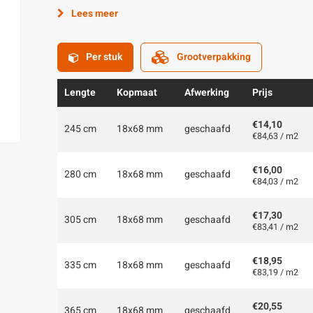
Lees meer
Per stuk
Grootverpakking
Lengte
Kopmaat
Afwerking
Prijs
€14,10
245 cm
18x68 mm
geschaafd
€84,63 / m2
€16,00
280 cm
18x68 mm
geschaafd
€84,03 / m2
€17,30
305 cm
18x68 mm
geschaafd
€83,41 / m2
€18,95
335 cm
18x68 mm
geschaafd
€83,19 / m2
€20,55
365 cm
18x68 mm
geschaafd