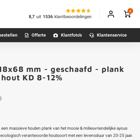
0
8,7
uit
1536
klantbeoordelingen
bestellen
Offerte
Klantfoto's
Klantenservice
Betonpoeren
18x68 mm - geschaafd - plank
n
Betonmortels
s hout KD 8-12%
or binnen
)
Tafelpoten - metaal
Tafel onderstel - metaal
een massieve houten plank van het mooie & milieuvriendelijke ayous
Alle poten & onderstellen
cologisch verantwoorde houtsoort met een levensduur van 20-25 jaar.