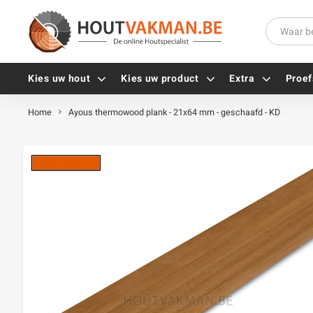
Kies uw hout
Kies uw product
Extra
Proef
Home
Ayous thermowood plank - 21x64 mm - geschaafd - KD
Universele houtschroeven
Balkdragers
Tellerkopschroeven
Paalhouders
Gevelschroeven
Stelplaten
Vlonderschroeven
Hoekankers
Inox schroeven
Terrasdragers
Verzinkte schroeven
B-fix
Zwarte schroeven
PuraFix
Verbindingsstukken
Alle vijzen
Houten pennen