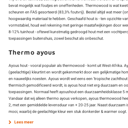
bevat mogelijk wat foutjes en oneffenheden. Thermowood is wat kwe
scheuren en FAS gesorteerd (83,3% foutvrij). Bestel altijd wat meer 
hoogwaardig materiaal te hebben. Geschaafd hout is - ten opzichte van 
vormstabiel, houd wel rekening met geringe maatafwijkingen door werk
8-12% tuinhout - oftewel kunstmatig gedroogd hout met een vochtperc
toepassingen buitenshuis, zowel beschut als onbeschut.
Thermo ayous
Ayous hout - vooral populair als thermowood - komt uit West-Afrika. Ay
(geelachtige) kleurtint en wordt gekenmerkt door een gelijkmatige hom
en nauwelijks noesten. Ayous wordt wel eens een 'tropische zachthou
thermisch gemodificeerd wordt, is ayous hout niet erg duurzaam en ook 
toepassingen. Normaal heeft ayoushout een duurzaamheidsklasse 5 me
Vandaar dat wij alleen thermo ayous verkopen, ayous thermowood hee
2, met een gemiddelde levensduur van + 20-25 jaar. Naast duurzaam 
mooi, waarbij de geelachtige kleur een stuk donkerder & warmer oogt.
Lees meer