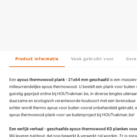
Product informatie
Vaak gebruikt voor
Gere
Een
ayous thermowood plank - 21x64 mm geschaafd
is een massie
milieuvriendelijke ayous thermowood. U bestelt een plank voor buite
gunstig geprijsd online bij HOUTvakman.be, in diverse lengtes uiteraa
duurzame en ecologisch verantwoorde houtsoort met een levensduur v
echter wordt thermo ayous voor buiten vooral onbehandeld gebruikt, wa
ayous thermowood plank voor uw buitenproject bij HOUTvakman.be!
Een eerlijk verhaal - geschaafde ayous thermowood KD planken voor
Wij leveren tuinhout, dat nog bewerkt & verwerkt zal worden. Er is spra