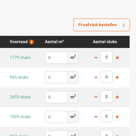
Proefstuk bestellen
Voorraad
Aantal m²
Aantal stuks
2
1779 stuks
m
2
965 stuks
m
2
2653 stuks
m
2
1909 stuks
m
2