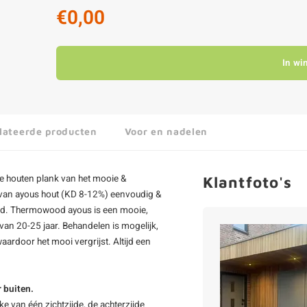
€0,00
In wi
lateerde producten
Voor en nadelen
ve
houten plank
van het mooie &
Klantfoto's
n van ayous hout (KD 8-12%) eenvoudig &
rd.
Thermowood ayous
is een mooie,
an 20-25 jaar. Behandelen is mogelijk,
ardoor het mooi vergrijst. Altijd een
 buiten.
ke van één zichtzijde, de achterzijde