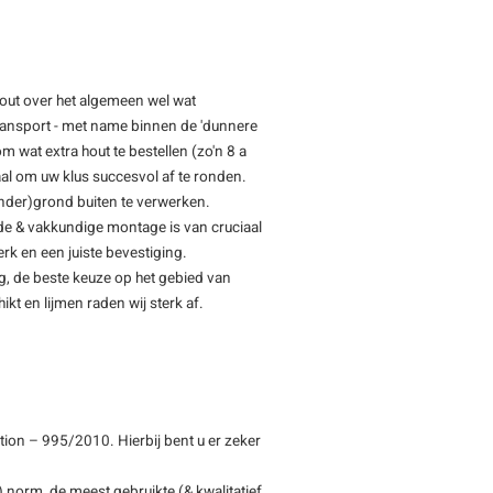
hout over het algemeen wel wat
transport - met name binnen de 'dunnere
m wat extra hout te bestellen (zo'n 8 a
l om uw klus succesvol af te ronden.
(onder)grond buiten te verwerken.
de & vakkundige montage is van cruciaal
rk en een juiste bevestiging.
ng, de beste keuze op het gebied van
ikt en lijmen raden wij sterk af.
ion – 995/2010. Hierbij bent u er zeker
 norm, de meest gebruikte (& kwalitatief