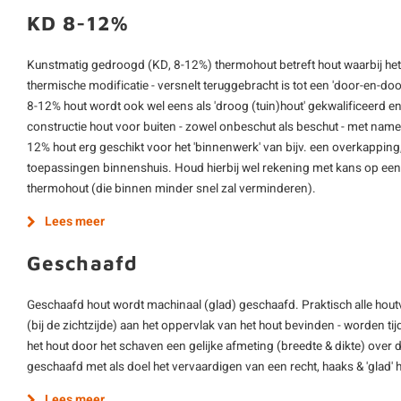
KD 8-12%
Kunstmatig gedroogd (KD, 8-12%) thermohout betreft hout waarbij het
thermische modificatie - versnelt teruggebracht is tot een 'door-en-d
8-12% hout wordt ook wel eens als 'droog (tuin)hout' gekwalificeerd e
constructie hout voor buiten - zowel onbeschut als beschut - met name
12% hout erg geschikt voor het 'binnenwerk' van bijv. een overkapping,
toepassingen binnenshuis. Houd hierbij wel rekening met kans op een 
thermohout (die binnen minder snel zal verminderen).
Lees meer
Geschaafd
Geschaafd hout wordt machinaal (glad) geschaafd. Praktisch alle hout
(bij de zichtzijde) aan het oppervlak van het hout bevinden - worden ti
het hout door het schaven een gelijke afmeting (breedte & dikte) over d
geschaafd met als doel het vervaardigen van een recht, haaks & 'glad'
Lees meer