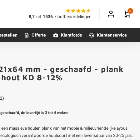
0
8,7
uit
1536
klantbeoordelingen
bestellen
Offerte
Klantfoto's
Klantenservice
Betonpoeren
21x64 mm - geschaafd - plank
n
Betonmortels
s hout KD 8-12%
or binnen
2)
Tafelpoten - metaal
geschaafd, de levertijd is 3 tot 4 weken
Tafel onderstel - metaal
een massieve houten plank van het mooie & milieuvriendelijke ayous
Alle poten & onderstellen
cologisch verantwoorde houtsoort met een levensduur van 20-25 jaar.