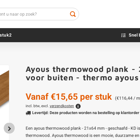
stuk2
Snel 
Beton sokkels
Beits
Ayous thermowood plank - 
Blauwsteen sokkels
Olie - voor buite
voor buiten - thermo ayou
Impregneer
Teer
Vanaf
€15,65
per stuk
Olie en lak - vo
(€116,44 / m
Oxaalzuur
incl. btw, excl.
verzendkosten
Levertijd: Deze producten worden na bestelling op klantorder 
Houtvuller
Een ayous thermowood plank - 21x64 mm - geschaafd - KD is 
thermowood. Ayous thermowood is een mooie, duurzame en e