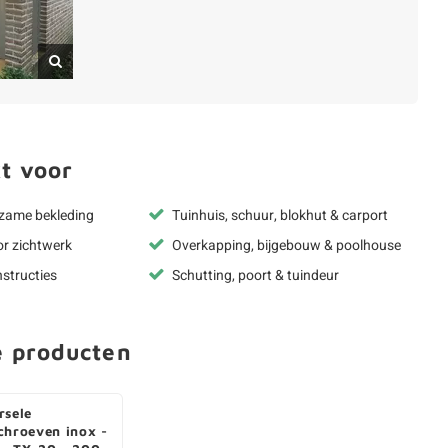
t voor
rzame bekleding
Tuinhuis, schuur, blokhut & carport
or zichtwerk
Overkapping, bijgebouw & poolhouse
structies
Schutting, poort & tuindeur
e producten
rsele
chroeven inox -