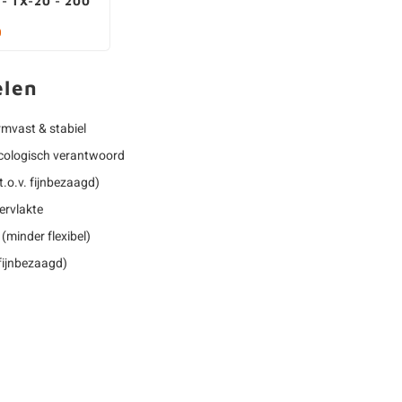
- TX-20 - 200
0
elen
rmvast & stabiel
 ecologisch verantwoord
.o.v. fijnbezaagd)
ervlakte
(minder flexibel)
 fijnbezaagd)