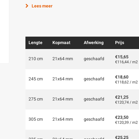
Lees meer
Lengte
Kopmaat
Afwerking
Prijs
€15,65
210 cm
21x64 mm
geschaafd
€116,44 / m2
€18,60
245 cm
21x64 mm
geschaafd
€118,62 / m2
€21,25
275 cm
21x64 mm
geschaafd
€120,74 / m2
€23,50
305 cm
21x64 mm
geschaafd
€120,39 / m2
€25,25