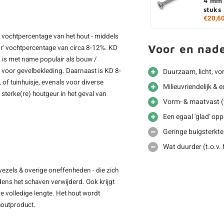
4 mm 
stuks
€20,6
 vochtpercentage van het hout - middels
Voor en nad
oor' vochtpercentage van circa 8-12%. KD
n is met name populair als bouw /
 voor gevelbekleding. Daarnaast is KD 8-
Duurzaam, licht, vo
 of tuinhuisje, evenals voor diverse
Milieuvriendelijk &
sterke(re) houtgeur in het geval van
Vorm- & maatvast (t
Een egaal 'glad' opp
Geringe buigsterkte 
Wat duurder (t.o.v.
vezels & overige oneffenheden - die zich
jdens het schaven verwijderd. Ook krijgt
e volledige lengte. Het hout wordt
 houtproduct.