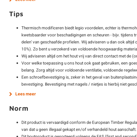
Tips
Thermisch modificeren biedt legio voordelen, echter is thermo
kwetsbaarder voor beschadigingen en scheuren - bijv. tijdens 
delen' van geschaafde profielen. Wij adviseren u dan ook altijd o
10%). Zo bent u verzekerd van voldoende hoogwaardig materiaa
Wij adviseren altijd om het hout vrij van direct contact met de 
Voor welke toepassing u ons hout ook gaat gebruiken, een goe
belang. Zorg altijd voor voldoende ventilatie, voldoende regelwe
Een schroefbevestiging is, zeker in het geval van buitenplaatsi
bevestiging. Bevestiging met nagels / nietjes is hierbij niet gesch
Lees meer
Norm
Dit product is vervaardigd conform de European Timber Regulat
van dat u geen illegaal gekapt en/of verhandeld hout aanschaft.
Dit houtproduct is gesorteerd volgens de FAS (first and second)