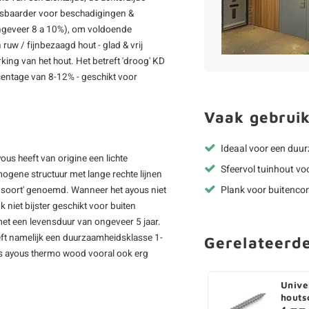
tsbaarder voor beschadigingen &
(ongeveer 8 a 10%), om voldoende
ruw / fijnbezaagd hout - glad & vrij
ing van het hout. Het betreft 'droog' KD
entage van 8-12% - geschikt voor
Vaak gebruik
Ideaal voor een duu
ous heeft van origine een lichte
Sfeervol tuinhout vo
ogene structuur met lange rechte lijnen
Plank voor buitencon
t soort' genoemd. Wanneer het ayous niet
niet bijster geschikt voor buiten
t een levensduur van ongeveer 5 jaar.
ft namelijk een duurzaamheidsklasse 1-
Gerelateerd
is ayous thermo wood vooral ook erg
Unive
houts