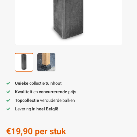
enen
felpoten
V
O
A
Z
P
H
utcomposiet
H
A
V
aatmateriaal
H
H
H
Unieke
collectie tuinhout
Kwaliteit
en
concurrerende
prijs
Topcollectie
verouderde balken
Levering in
heel België
€19,90
per stuk