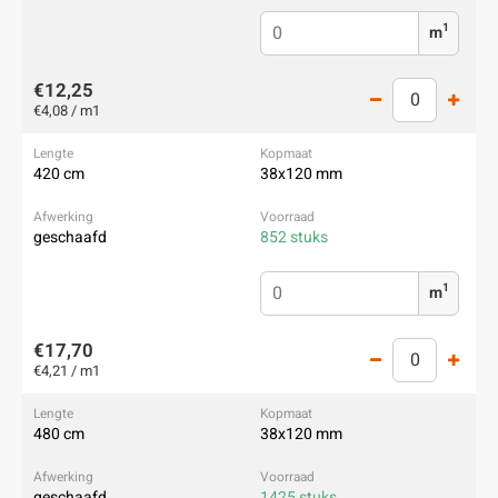
1
m
€12,25
€4,08 / m1
420 cm
38x120 mm
geschaafd
852 stuks
1
m
€17,70
€4,21 / m1
480 cm
38x120 mm
geschaafd
1425 stuks