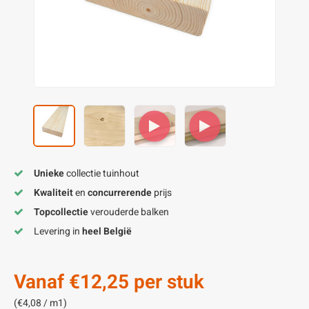
enen
felpoten
V
O
A
Z
P
H
utcomposiet
H
A
V
aatmateriaal
H
H
H
Unieke
collectie tuinhout
Kwaliteit
en
concurrerende
prijs
Topcollectie
verouderde balken
Levering in
heel België
Vanaf
€12,25
per stuk
(€4,08 / m1)