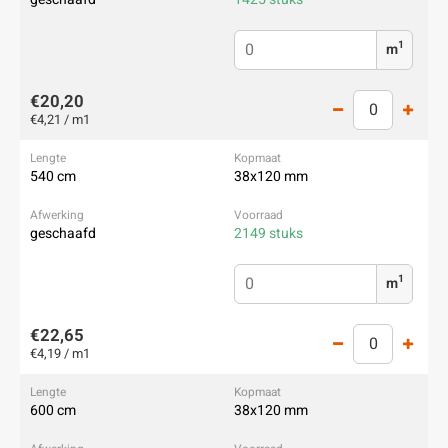
1
m
€20,20
€4,21 / m1
540 cm
38x120 mm
geschaafd
2149 stuks
1
m
€22,65
€4,19 / m1
600 cm
38x120 mm