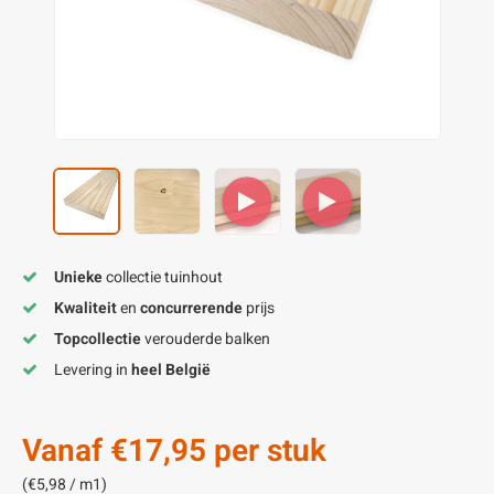
enen
felpoten
V
O
A
Z
P
H
utcomposiet
H
A
V
aatmateriaal
H
H
H
Unieke
collectie tuinhout
Kwaliteit
en
concurrerende
prijs
Topcollectie
verouderde balken
Levering in
heel België
Vanaf
€17,95
per stuk
(€5,98 / m1)