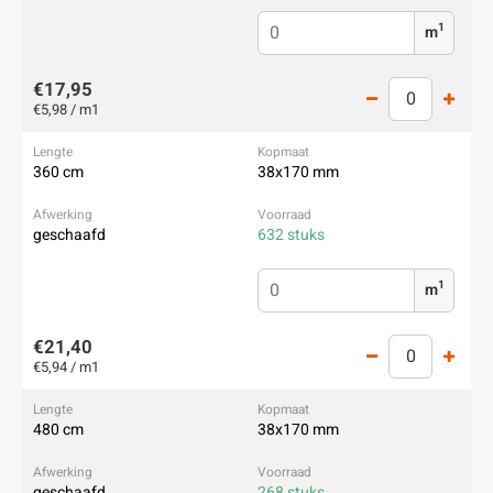
1
m
€17,95
€5,98 / m1
360 cm
38x170 mm
geschaafd
632 stuks
1
m
€21,40
€5,94 / m1
480 cm
38x170 mm
geschaafd
268 stuks