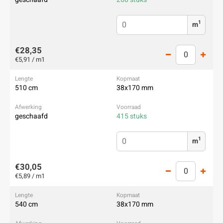
1
m
€28,35
€5,91 / m1
510 cm
38x170 mm
geschaafd
415 stuks
1
m
€30,05
€5,89 / m1
540 cm
38x170 mm