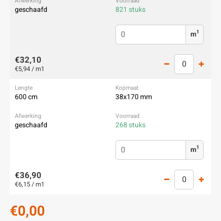
geschaafd
821 stuks
1
m
€32,10
€5,94 / m1
600 cm
38x170 mm
geschaafd
268 stuks
1
m
€36,90
€6,15 / m1
€0,00