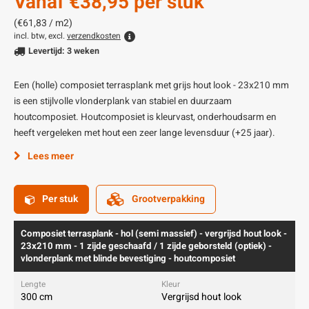
Vanaf
€38,95
per stuk
(€61,83 / m2)
incl. btw, excl.
verzendkosten
Levertijd: 3 weken
Een (holle) composiet terrasplank met grijs hout look - 23x210 mm
is een stijlvolle vlonderplank van stabiel en duurzaam
houtcomposiet. Houtcomposiet is kleurvast, onderhoudsarm en
heeft vergeleken met hout een zeer lange levensduur (+25 jaar).
Lees meer
Per stuk
Grootverpakking
Composiet terrasplank - hol (semi massief) - vergrijsd hout look -
23x210 mm - 1 zijde geschaafd / 1 zijde geborsteld (optiek) -
vlonderplank met blinde bevestiging - houtcomposiet
300 cm
Vergrijsd hout look