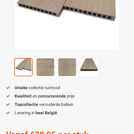
enen
felpoten
V
O
A
Z
P
H
utcomposiet
H
A
V
aatmateriaal
H
H
H
Unieke
collectie tuinhout
Kwaliteit
en
concurrerende
prijs
Topcollectie
verouderde balken
Levering in
heel België