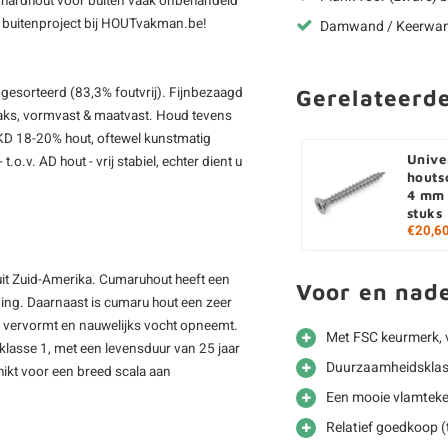
h hardhout voor buiten vaak onbehandeld
uw buitenproject bij HOUTvakman.be!
Damwand / Keerwa
 gesorteerd (83,3% foutvrij). Fijnbezaagd
Gerelateerd
aaks, vormvast & maatvast. Houd tevens
 KD 18-20% hout, oftewel kunstmatig
Unive
.v. AD hout - vrij stabiel, echter dient u
houts
4 mm 
stuks
€20,6
it Zuid-Amerika. Cumaruhout heeft een
Voor en nad
ning. Daarnaast is cumaru hout een zeer
ks vervormt en nauwelijks vocht opneemt.
Met FSC keurmerk, 
lasse 1, met een levensduur van 25 jaar
Duurzaamheidsklass
hikt voor een breed scala aan
Een mooie vlamteke
Relatief goedkoop (