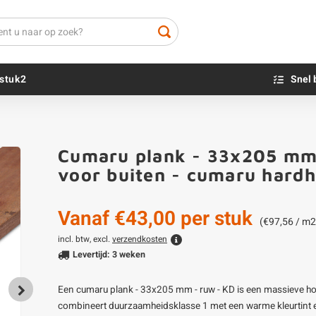
stuk2
Snel 
Beton sokkels
Beits
Cumaru plank - 33x205 mm 
Blauwsteen sokkels
Olie - voor buite
voor buiten - cumaru hard
Impregneer
Teer
Vanaf
€43,00
per stuk
Olie en lak - vo
(€97,56 / m2
Oxaalzuur
incl. btw, excl.
verzendkosten
Levertijd: 3 weken
Houtvuller
Een cumaru plank - 33x205 mm - ruw - KD is een massieve ho
combineert duurzaamheidsklasse 1 met een warme kleurtint e