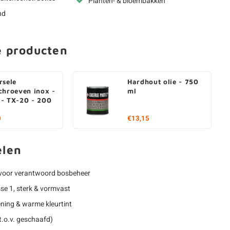
Planten- & bloembakken
nd
e producten
rsele
Hardhout olie - 750
chroeven inox -
ml
- TX-20 - 200
0
€13,15
elen
voor verantwoord bosbeheer
e 1, sterk & vormvast
ning & warme kleurtint
t.o.v. geschaafd)