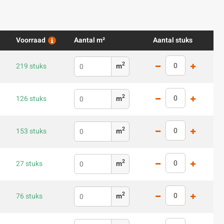
Voorraad
Aantal m²
Aantal stuks
2
219 stuks
m
2
126 stuks
m
2
153 stuks
m
2
27 stuks
m
2
76 stuks
m