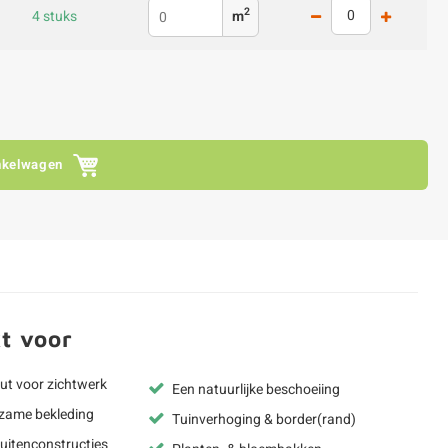
2
4 stuks
m
nkelwagen
t voor
t voor zichtwerk
Een natuurlijke beschoeiing
rzame bekleding
Tuinverhoging & border(rand)
uitenconstructies