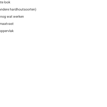
te look
. andere hardhoutsoorten)
 nog wat werken
 maatvast
oppervlak