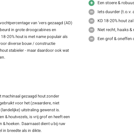
Een stoere & robuus
Iets duurder (t.o.v
KD 18-20% hout zal
 vochtpercentage van 'vers gezaagd (AD)
Niet recht, haaks &
gebeurd in grote droogcabines en
D 18-20% hout is met name populair als
Een grof & oneffen 
voor diverse bouw / constructie
out stabieler - maar daardoor ook wat
men.
ft machinaal gezaagd hout zonder
ebruikt voor het (zwaardere, niet
(landelijke) uitstraling gewenst is.
& houtvezels, is vrij grof en heeft een
en & hoeken. Daarnaast dient u bij ruw
 in breedte als in dikte.