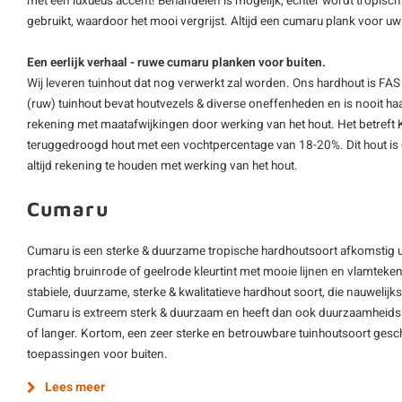
met een luxueus accent! Behandelen is mogelijk, echter wordt tropisc
gebruikt, waardoor het mooi vergrijst. Altijd een cumaru plank voor 
Een eerlijk verhaal - ruwe cumaru planken voor buiten.
Wij leveren tuinhout dat nog verwerkt zal worden. Ons hardhout is FAS
(ruw) tuinhout bevat houtvezels & diverse oneffenheden en is nooit h
rekening met maatafwijkingen door werking van het hout. Het betreft
teruggedroogd hout met een vochtpercentage van 18-20%. Dit hout is - t.o
altijd rekening te houden met werking van het hout.
Cumaru
Cumaru is een sterke & duurzame tropische hardhoutsoort afkomstig u
prachtig bruinrode of geelrode kleurtint met mooie lijnen en vlamteke
stabiele, duurzame, sterke & kwalitatieve hardhout soort, die nauwelij
Cumaru is extreem sterk & duurzaam en heeft dan ook duurzaamheidsk
of langer. Kortom, een zeer sterke en betrouwbare tuinhoutsoort gesc
toepassingen voor buiten.
Lees meer