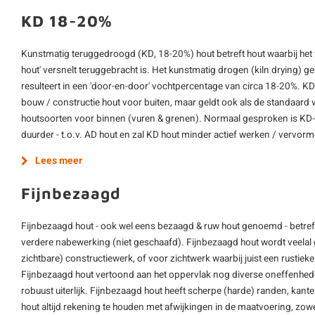
KD 18-20%
Kunstmatig teruggedroogd (KD, 18-20%) hout betreft hout waarbij het
hout' versnelt teruggebracht is. Het kunstmatig drogen (kiln drying) 
resulteert in een 'door-en-door' vochtpercentage van circa 18-20%. K
bouw / constructie hout voor buiten, maar geldt ook als de standaard 
houtsoorten voor binnen (vuren & grenen). Normaal gesproken is KD-h
duurder - t.o.v. AD hout en zal KD hout minder actief werken / vervor
Lees meer
Fijnbezaagd
Fijnbezaagd hout - ook wel eens bezaagd & ruw hout genoemd - betre
verdere nabewerking (niet geschaafd). Fijnbezaagd hout wordt veelal g
zichtbare) constructiewerk, of voor zichtwerk waarbij juist een rustieke 
Fijnbezaagd hout vertoond aan het oppervlak nog diverse oneffenheden 
robuust uiterlijk. Fijnbezaagd hout heeft scherpe (harde) randen, kant
hout altijd rekening te houden met afwijkingen in de maatvoering, zowel