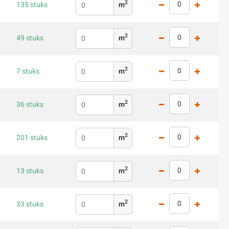
2
135 stuks
m
2
49 stuks
m
2
7 stuks
m
2
36 stuks
m
2
201 stuks
m
2
13 stuks
m
2
33 stuks
m