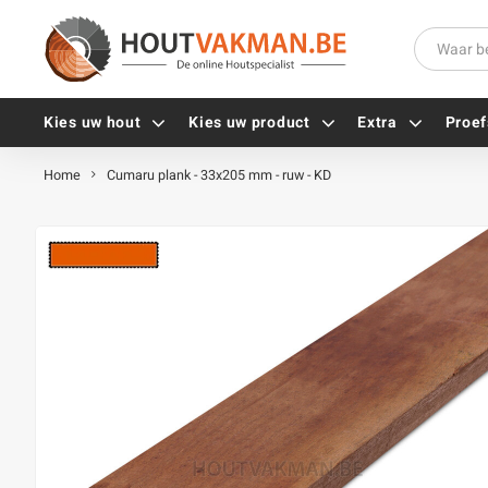
Kies uw hout
Kies uw product
Extra
Proef
Home
Cumaru plank - 33x205 mm - ruw - KD
Universele houtschroeven
Balkdragers
Tellerkopschroeven
Paalhouders
Gevelschroeven
Stelplaten
Vlonderschroeven
Hoekankers
Inox schroeven
Terrasdragers
Verzinkte schroeven
B-fix
Zwarte schroeven
PuraFix
Verbindingsstukken
Alle vijzen
Houten pennen