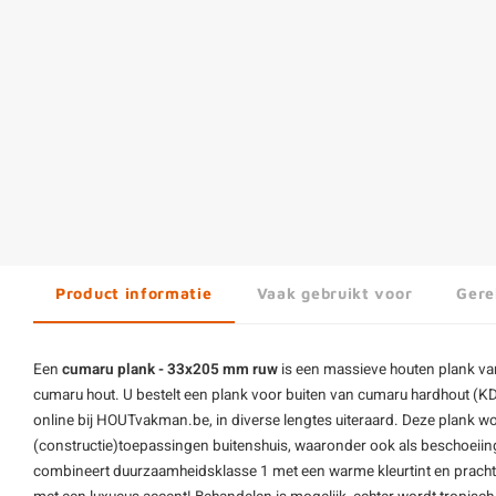
Product informatie
Vaak gebruikt voor
Gere
Een
cumaru plank - 33x205 mm ruw
is een massieve
houten plank
van
cumaru hout. U bestelt een plank voor buiten van cumaru
hardhout
(KD
online bij HOUTvakman.be, in diverse lengtes uiteraard. Deze plank wo
(constructie)toepassingen buitenshuis, waaronder ook als beschoeii
combineert duurzaamheidsklasse 1 met een warme kleurtint en pracht