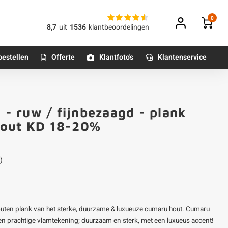
0
8,7
uit
1536
klantbeoordelingen
bestellen
Offerte
Klantfoto's
Klantenservice
Betonpoeren
- ruw / fijnbezaagd - plank
n
Betonmortels
hout KD 18-20%
or binnen
)
Tafelpoten - metaal
Tafel onderstel - metaal
uten plank van het sterke, duurzame & luxueuze cumaru hout. Cumaru
Alle poten & onderstellen
n prachtige vlamtekening; duurzaam en sterk, met een luxueus accent!