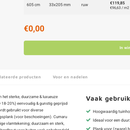
€119,85
605 cm
33x205 mm
ruw
€96,63 / m2
€0,00
In wi
lateerde producten
Voor en nadelen
 het sterke, duurzame & luxueuze
Vaak gebruik
 18-20%) eenvoudig & gunstig geprijsd
rdt gebruikt voor diverse
Hoogwaardig tuinhou
ngsplank (voor beschoeiingen). Cumaru
Ideaal voor een duu
ige vlamtekening; duurzaam en sterk,
Plank voor (zware) b