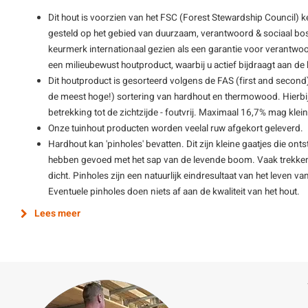
Dit hout is voorzien van het FSC (Forest Stewardship Council) 
gesteld op het gebied van duurzaam, verantwoord & sociaal bos
keurmerk internationaal gezien als een garantie voor verantwoo
een milieubewust houtproduct, waarbij u actief bijdraagt aan 
Dit houtproduct is gesorteerd volgens de FAS (first and second)
de meest hoge!) sortering van hardhout en thermowood. Hierbij
betrekking tot de zichtzijde - foutvrij. Maximaal 16,7% mag kle
Onze tuinhout producten worden veelal ruw afgekort geleverd.
Hardhout kan 'pinholes' bevatten. Dit zijn kleine gaatjes die ont
hebben gevoed met het sap van de levende boom. Vaak trekken 
dicht. Pinholes zijn een natuurlijk eindresultaat van het leve
Eventuele pinholes doen niets af aan de kwaliteit van het hout.
Lees meer