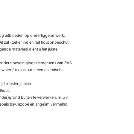
nog uitbloeden op onderliggend werk.
it zal - zeker indien het hout onbeschut
ggende materiaal dient u het juiste
 andere bevestigingselementen) van RVS.
swater / oxaalzuur – een chemische
jd roestvrijstalen
dhout.
(onder)grond buiten te verwerken, m.u.v.
, zoals bijv. azobé en angelim vermelho.