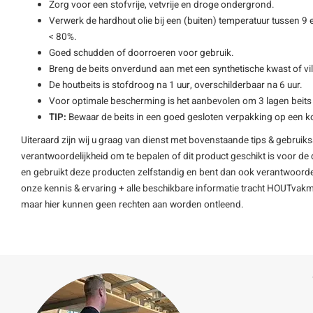
Zorg voor een stofvrije, vetvrije en droge ondergrond.
Verwerk de hardhout olie bij een (buiten) temperatuur tussen 9
< 80%.
Goed schudden of doorroeren voor gebruik.
Breng de beits onverdund aan met een synthetische kwast of viltr
De houtbeits is stofdroog na 1 uur, overschilderbaar na 6 uur.
Voor optimale bescherming is het aanbevolen om 3 lagen beits
TIP:
Bewaar de beits in een goed gesloten verpakking op een koel
Uiteraard zijn wij u graag van dienst met bovenstaande tips & gebruiks
verantwoordelijkheid om te bepalen of dit product geschikt is voor de
en gebruikt deze producten zelfstandig en bent dan ook verantwoordeli
onze kennis & ervaring + alle beschikbare informatie tracht HOUTvak
maar hier kunnen geen rechten aan worden ontleend.