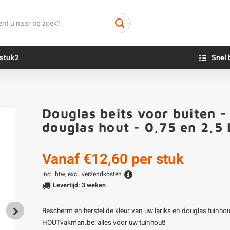
stuk2
Snel 
Beton sokkels
Beits
Douglas beits voor buiten - 
Blauwsteen sokkels
Olie - voor buite
douglas hout - 0,75 en 2,5 
Impregneer
Teer
Vanaf
€12,60
per stuk
Olie en lak - vo
Oxaalzuur
incl. btw, excl.
verzendkosten
Levertijd: 3 weken
Houtvuller
Bescherm en herstel de kleur van uw lariks en douglas tuinho
HOUTvakman.be: alles voor uw tuinhout!