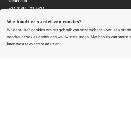
Nederland
+31 (0)85 401 5431
info@houtvakman.be
Wie houdt er nu niet van cookies?
Alle bedragen zijn incl. btw
Wij gebruiken cookies om het gebruik van onze website voor u zo pretti
voorkeur cookies onthouden we uw instellingen. Met behulp van statist
laten we u relevantere ads zien.
©
Copyright
2026 HOUTvakman.be | HOUTvakman.be is onderdeel van
Roca On