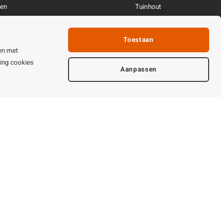
ren
Tuinhout
Linkpartners
fhandeling
Toestaan
ijden & contact
en met
ting cookies
Aanpassen