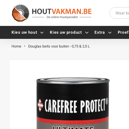
Kies uw hout
Kies uw product
Extra
Proef
Home
Douglas beits voor buiten - 0,75 & 2,5 L
Universele houtschroeven
Balkdragers
Tellerkopschroeven
Paalhouders
Gevelschroeven
Stelplaten
Vlonderschroeven
Hoekankers
Inox schroeven
Terrasdragers
Verzinkte schroeven
B-fix
Zwarte schroeven
PuraFix
Verbindingsstukken
Alle vijzen
Houten pennen