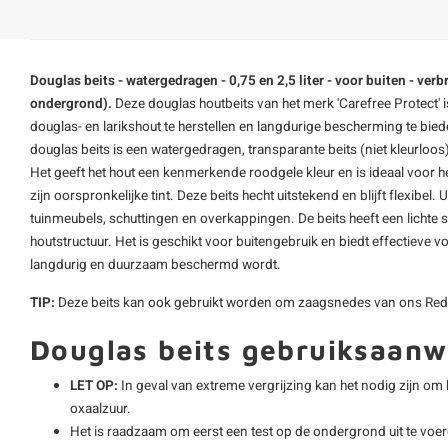
Douglas beits - watergedragen - 0,75 en 2,5 liter - voor buiten - ver
ondergrond).
Deze douglas
houtbeits
van het merk 'Carefree Protect' 
douglas- en larikshout te herstellen en langdurige bescherming te bied
douglas beits is een watergedragen, transparante beits (niet kleurloos)
Het geeft het hout een kenmerkende roodgele kleur en is ideaal voor he
zijn oorspronkelijke tint. Deze beits hecht uitstekend en blijft flexibel
tuinmeubels, schuttingen en overkappingen. De beits heeft een lichte 
houtstructuur. Het is geschikt voor buitengebruik en biedt effectieve v
langdurig en duurzaam beschermd wordt.
TIP:
Deze beits kan ook gebruikt worden om zaagsnedes van ons Red 
Douglas beits gebruiksaanw
LET OP:
In geval van extreme vergrijzing kan het nodig zijn om 
oxaalzuur.
Het is raadzaam om eerst een test op de ondergrond uit te voer