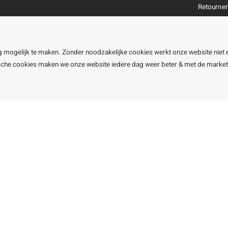
Retourne
Garantie
Klachtena
Openingst
g mogelijk te maken. Zonder noodzakelijke cookies werkt onze website niet 
ische cookies maken we onze website iedere dag weer beter & met de marke
line BV