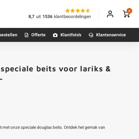
0
8,7
uit
1536
klantbeoordelingen
bestellen
Offerte
Klantfoto's
Klantenservice
Betonpoeren
speciale beits voor lariks &
n
Betonmortels
L
or binnen
Tafelpoten - metaal
Tafel onderstel - metaal
ut met onze speciale douglas beits. Ontdek het gemak van
Alle poten & onderstellen