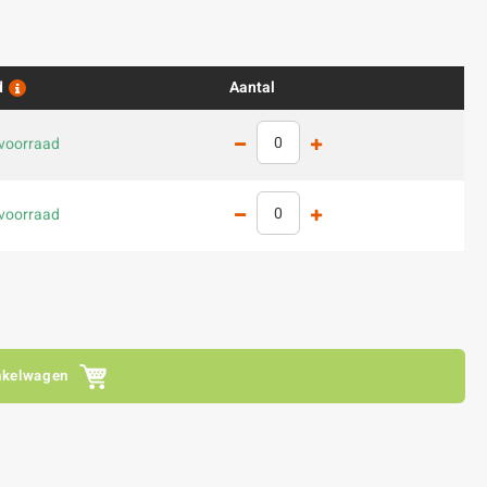
d
Aantal
voorraad
voorraad
nkelwagen