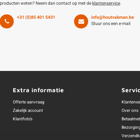
producten weten? Neem dan contact op met de
klantenservice
.
+31 (0)85 401 5431
info@houtvakman.be
Stuur ons een e-mail
Extra informatie
Servi
Offerte aanvraag
Klantense
Zakelijk account
Over ons
Klantfoto's
Betaalme
Bezorgin
Verzendk