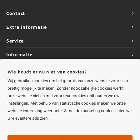
Contact
Extra informatie
Service
Informatie
Wie houdt er nu niet van cookies?
Wij gebruiken cookies om het gebruik van onze website voor u zo
prettig mogelijk te maken. Zonder noodzakelijke cookies werkt
©
Copyright
2026 HOUTvakman.be | HOUTvakman.be is onderdeel van
Roca
Online BV
onze website niet en met voorkeur cookies onthouden we uw
instellingen. Met behulp van statistische cookies maken we onze
website iedere dag weer beter & met de marketing cookies laten we
u relevantere ads zien.