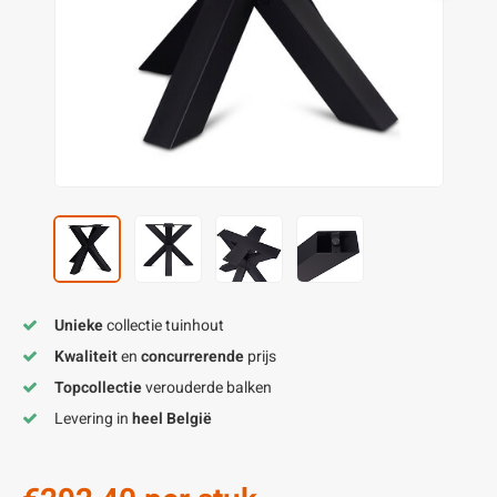
enen
felpoten
V
O
A
Z
P
H
utcomposiet
H
A
V
aatmateriaal
H
H
H
Unieke
collectie tuinhout
Kwaliteit
en
concurrerende
prijs
Topcollectie
verouderde balken
Levering in
heel België