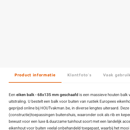
Product informatie
Klantfoto's
Vaak gebrui
Een
eiken balk - 68x135 mm geschaafd
is een massieve
houten balk
v
uitstraling. U bestelt een balk voor buiten van rustiek Europees eike
geprijsd online bij HOUTvakman.be, in diverse lengtes uiteraard. Deze
(constructie)toepassingen buitenshuis, waaronder ook als rib en keper
bewust voor een luxe & duurzame tuinhout soort met een landelijk acce
eikenhout voor buiten veelal onbehandeld toegepast, waarbij het mooi v