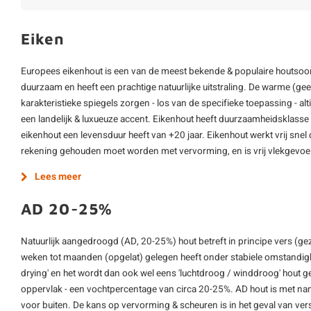
Eiken
Europees eikenhout is een van de meest bekende & populaire houtsoort
duurzaam en heeft een prachtige natuurlijke uitstraling. De warme (gee
karakteristieke spiegels zorgen - los van de specifieke toepassing - alt
een landelijk & luxueuze accent. Eikenhout heeft duurzaamheidsklasse 
eikenhout een levensduur heeft van +20 jaar. Eikenhout werkt vrij sne
rekening gehouden moet worden met vervorming, en is vrij vlekgevoe
Lees meer
AD 20-25%
Natuurlijk aangedroogd (AD, 20-25%) hout betreft in principe vers (ge
weken tot maanden (opgelat) gelegen heeft onder stabiele omstandighe
drying' en het wordt dan ook wel eens 'luchtdroog / winddroog' hout 
oppervlak - een vochtpercentage van circa 20-25%. AD hout is met nam
voor buiten. De kans op vervorming & scheuren is in het geval van vers