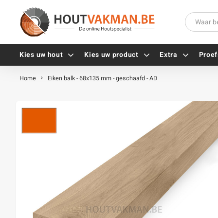
Kies uw hout
Kies uw product
Extra
Proef
Home
Eiken balk - 68x135 mm - geschaafd - AD
Universele houtschroeven
Balkdragers
Tellerkopschroeven
Paalhouders
Gevelschroeven
Stelplaten
Vlonderschroeven
Hoekankers
Inox schroeven
Terrasdragers
Verzinkte schroeven
B-fix
Zwarte schroeven
PuraFix
Verbindingsstukken
Alle vijzen
Houten pennen