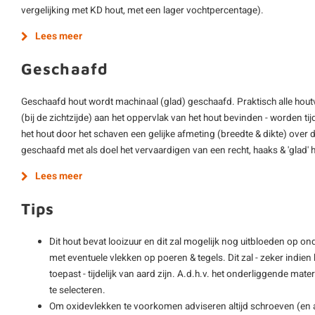
vergelijking met KD hout, met een lager vochtpercentage).
Lees meer
Geschaafd
Geschaafd hout wordt machinaal (glad) geschaafd. Praktisch alle hout
(bij de zichtzijde) aan het oppervlak van het hout bevinden - worden ti
het hout door het schaven een gelijke afmeting (breedte & dikte) over d
geschaafd met als doel het vervaardigen van een recht, haaks & 'glad'
Lees meer
Tips
Dit hout bevat looizuur en dit zal mogelijk nog uitbloeden op o
met eventuele vlekken op poeren & tegels. Dit zal - zeker indie
toepast - tijdelijk van aard zijn. A.d.h.v. het onderliggende mat
te selecteren.
Om oxidevlekken te voorkomen adviseren altijd schroeven (en