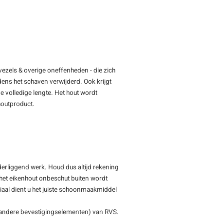
vezels & overige oneffenheden - die zich
jdens het schaven verwijderd. Ook krijgt
e volledige lengte. Het hout wordt
 houtproduct.
nderliggend werk. Houd dus altijd rekening
n het eikenhout onbeschut buiten wordt
eriaal dient u het juiste schoonmaakmiddel
 andere bevestigingselementen) van RVS.