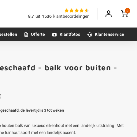
0
8,7
uit
1536
klantbeoordelingen
bestellen
Offerte
Klantfoto's
Klantenservice
Betonpoeren
eschaafd - balk voor buiten -
n
Betonmortels
or binnen
)
Tafelpoten - metaal
geschaafd, de levertijd is 3 tot weken
Tafel onderstel - metaal
houten balk van luxueus eikenhout met een landelijk uitstraling. Met
Alle poten & onderstellen
e tuinhout soort met een landelijk accent.