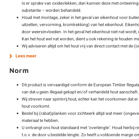
Is er sprake van oxidevlekken, dan kunnen deze met ontwering
substantie – worden behandeld.
Houd met montage, zeker in het geval van eikenhout voor buite
uitzetten, vervorming, kromtrekking) van het eikenhout. Eikenho
door weersinvloeden. In het geval het eikenhout niet nat wordt,
Kan het hout wel nat worden, dient u ook rekening te houden met
Wij adviseren altijd om het hout vrij van direct contact met de 
Lees meer
Norm
Dit product is vervaardigd conform de European Timber Regulat
van dat u geen illegaal gekapt en/of verhandeld hout aanschaft.
Wij streven naar spintvrij hout, echter kan het voorkomen dat er
hout voorkomt.
Bestel bij (rabat)planken voor zichtwerk altijd wat meer (ong
materiaal te hebben.
U ontvangt ons hout standaard met ‘overlengte’. Houd hierbij re
t.o.v. de door u bestelde lengte. Zo heeft u voldoende marge o