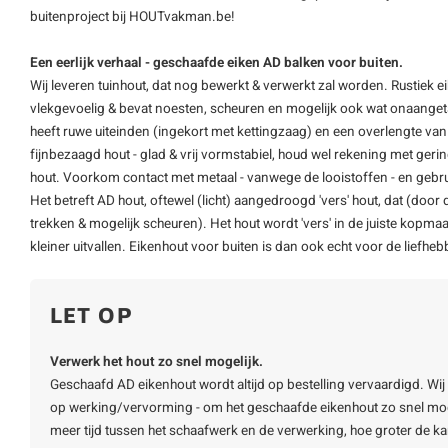
buitenproject bij HOUTvakman.be!
Een eerlijk verhaal - geschaafde eiken AD balken voor buiten.
Wij leveren tuinhout, dat nog bewerkt & verwerkt zal worden. Rustiek eike
vlekgevoelig & bevat noesten, scheuren en mogelijk ook wat onaangetas
heeft ruwe uiteinden (ingekort met kettingzaag) en een overlengte van 1
fijnbezaagd hout - glad & vrij vormstabiel, houd wel rekening met ger
hout. Voorkom contact met metaal - vanwege de looistoffen - en gebrui
Het betreft AD hout, oftewel (licht) aangedroogd 'vers' hout, dat (doo
trekken & mogelijk scheuren). Het hout wordt 'vers' in de juiste kopm
kleiner uitvallen. Eikenhout voor buiten is dan ook echt voor de liefheb
LET OP
Verwerk het hout zo snel mogelijk.
Geschaafd AD eikenhout wordt altijd op bestelling vervaardigd. Wij 
op werking/vervorming - om het geschaafde eikenhout zo snel mog
meer tijd tussen het schaafwerk en de verwerking, hoe groter de k