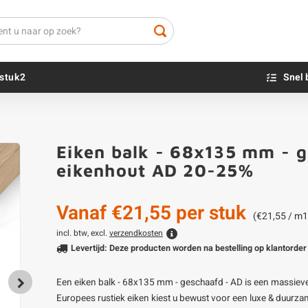
stuk2
Snel 
Beton sokkels
Beits
Eiken balk - 68x135 mm - g
Blauwsteen sokkels
Olie - voor buite
eikenhout AD 20-25%
Impregneer
Teer
Vanaf
€21,55
per stuk
Olie en lak - vo
(€21,55 / m1
Oxaalzuur
incl. btw, excl.
verzendkosten
Levertijd: Deze producten worden na bestelling op klantorder 
Houtvuller
Een eiken balk - 68x135 mm - geschaafd - AD is een massieve 
Europees rustiek eiken kiest u bewust voor een luxe & duurzam