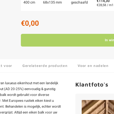
€114,30
400 cm
68x135 mm
geschaafd
€28,58 / m1
€0,00
In wi
kt voor
Gerelateerde producten
Voor en nadelen
an luxueus eikenhout met een landelijk
Klantfoto's
nhout (AD 20-25%) eenvoudig & gunstig
 balk wordt gebruikt voor diverse
. Met Europees rustiek eiken kiest u
nt. Behandelen is mogelijk, echter wordt
ergrijst. Altijd een
eiken balk
voor uw