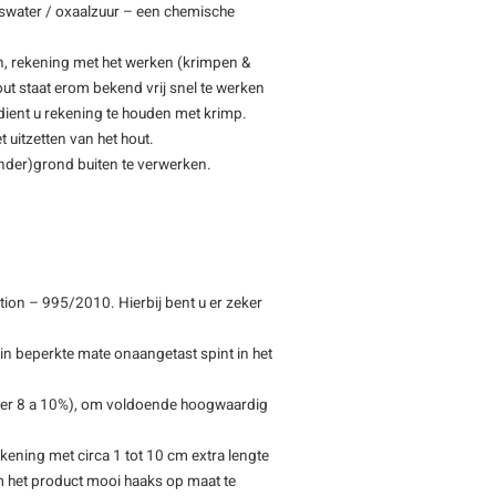
swater / oxaalzuur – een chemische
n, rekening met het werken (krimpen &
ut staat erom bekend vrij snel te werken
 dient u rekening te houden met krimp.
 uitzetten van het hout.
(onder)grond buiten te verwerken.
ion – 995/2010. Hierbij bent u er zeker
 in beperkte mate onaangetast spint in het
eveer 8 a 10%), om voldoende hoogwaardig
kening met circa 1 tot 10 cm extra lengte
m het product mooi haaks op maat te