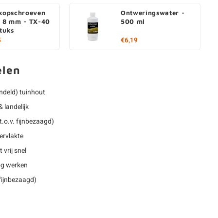
rkopschroeven
Ontweringswater -
- 8 mm - TX-40
500 ml
stuks
5
€6,19
elen
deld) tuinhout
 landelijk
.o.v. fijnbezaagd)
ervlakte
 vrij snel
nog werken
 fijnbezaagd)