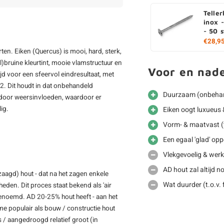
Telle
inox 
- 50 
€28,9
en. Eiken (Quercus) is mooi, hard, sterk,
l)bruine kleurtint, mooie vlamstructuur en
Voor en nad
ijd voor een sfeervol eindresultaat, met
2. Dit houdt in dat onbehandeld
Duurzaam (onbehan
l door weersinvloeden, waardoor er
lig.
Eiken oogt luxueus &
Vorm- & maatvast (t
Een egaal 'glad' opp
Vlekgevoelig & werkt
AD hout zal altijd 
zaagd) hout - dat na het zagen enkele
Wat duurder (t.o.v.
den. Dit proces staat bekend als 'air
genoemd. AD 20-25% hout heeft - aan het
e populair als bouw / constructie hout
 / aangedroogd relatief groot (in