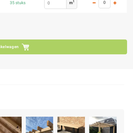
1
35 stuks
m
nkelwagen