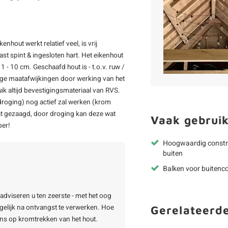
nhout werkt relatief veel, is vrij
t spint & ingesloten hart. Het eikenhout
 - 10 cm. Geschaafd hout is - t.o.v. ruw /
inge maatafwijkingen door werking van het
k altijd bevestigingsmateriaal van RVS.
r droging) nog actief zal werken (krom
aat gezaagd, door droging kan deze wat
Vaak gebruik
ber!
Hoogwaardig constr
buiten
Balken voor buitenco
adviseren u ten zeerste - met het oog
elijk na ontvangst te verwerken. Hoe
Gerelateerd
ans op kromtrekken van het hout.