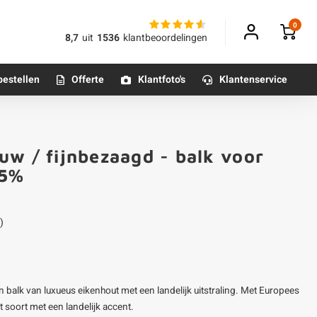
0
8,7
uit
1536
klantbeoordelingen
bestellen
Offerte
Klantfoto's
Klantenservice
Betonpoeren
uw / fijnbezaagd - balk voor
n
Betonmortels
25%
or binnen
)
Tafelpoten - metaal
Tafel onderstel - metaal
 balk van luxueus eikenhout met een landelijk uitstraling. Met Europees
Alle poten & onderstellen
t soort met een landelijk accent.