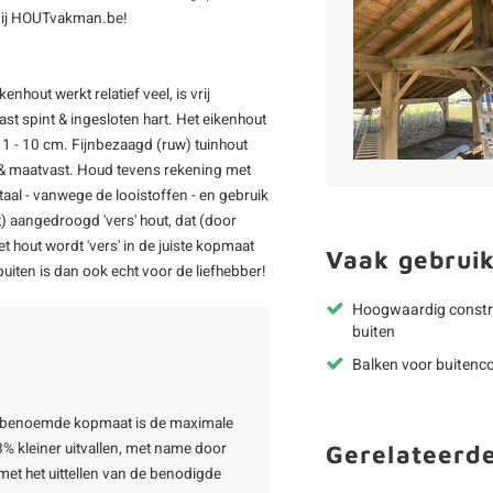
bij HOUTvakman.be!
nhout werkt relatief veel, is vrij
t spint & ingesloten hart. Het eikenhout
 1 - 10 cm. Fijnbezaagd (ruw) tuinhout
 & maatvast. Houd tevens rekening met
al - vanwege de looistoffen - en gebruik
ht) aangedroogd 'vers' hout, dat (door
 hout wordt 'vers' in de juiste kopmaat
Vaak gebruik
uiten is dan ook echt voor de liefhebber!
Hoogwaardig constr
buiten
Balken voor buitenco
De benoemde kopmaat is de maximale
% kleiner uitvallen, met name door
Gerelateerd
met het uittellen van de benodigde