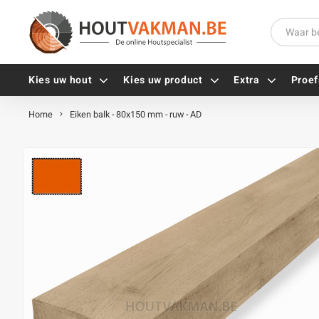
Kies uw hout
Kies uw product
Extra
Proef
Home
Eiken balk - 80x150 mm - ruw - AD
Universele houtschroeven
Balkdragers
Tellerkopschroeven
Paalhouders
Gevelschroeven
Stelplaten
Vlonderschroeven
Hoekankers
Inox schroeven
Terrasdragers
Verzinkte schroeven
B-fix
Zwarte schroeven
PuraFix
Verbindingsstukken
Alle vijzen
Houten pennen