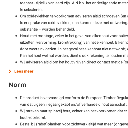
toepast - tijdelijk van aard zijn. A.d.h.v. het onderliggende mat
te selecteren.
Om oxidevlekken te voorkomen adviseren altijd schroeven (en
Is er sprake van oxidevlekken, dan kunnen deze met ontwering
substantie – worden behandeld.
Houd met montage, zeker in het geval van eikenhout voor buite
uitzetten, vervorming, kromtrekking) van het eikenhout. Eikenho
door weersinvloeden. In het geval het eikenhout niet nat wordt,
Kan het hout wel nat worden, dient u ook rekening te houden met
Wij adviseren altijd om het hout vrij van direct contact met de 
Lees meer
Norm
Dit product is vervaardigd conform de European Timber Regulat
van dat u geen illegaal gekapt en/of verhandeld hout aanschaft.
Wij streven naar spintvrij hout, echter kan het voorkomen dat er
hout voorkomt.
Bestel bij (rabat)planken voor zichtwerk altijd wat meer (ong