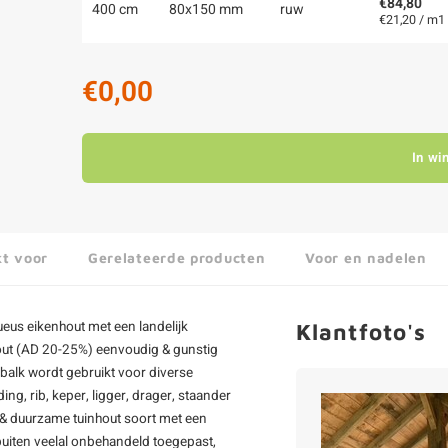
€84,80
400 cm
80x150 mm
ruw
€21,20 / m1
€0,00
In wi
kt voor
Gerelateerde producten
Voor en nadelen
eus eikenhout met een landelijk
Klantfoto's
nhout (AD 20-25%) eenvoudig & gunstig
 balk wordt gebruikt voor diverse
ng, rib, keper, ligger, drager, staander
e & duurzame tuinhout soort met een
 buiten veelal onbehandeld toegepast,