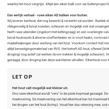
waarbij het mooi vergrijst. Altijd een
eiken balk
voor uw buitenproject 
Een eerlijk verhaal - ruwe eiken AD balken voor buiten.
Wij leveren tuinhout, dat nog bewerkt & verwerkt zal worden. Rustiek eike
vlekgevoelig & bevat noesten, scheuren en mogelijk ook wat onaangetas
heeft ruwe uiteinden (ingekort met kettingzaag) en een overlengte van
bevat houtvezels & diverse oneffenheden en is nooit haaks, vormvast
maatafwijkingen door werking van het hout. Voorkom contact met meta
altijd bevestigingsmateriaal van RVS. Het betreft AD hout, oftewel (lic
droging) nog actief zal werken (krom trekken & mogelijk scheuren). Het
gezaagd, door droging kan deze wat kleiner uitvallen. Eikenhout voor b
LET OP
Het hout valt mogelijk wat kleiner uit.
Ons ruwe eikenhout wordt “vers” in de juiste kopmaat gezaagd. 
maatvoering. De maatvoering van het eikenhout kan tot maximaal 8
het drogen van het hout (krimp). Houd hier dus rekening mee, ook 