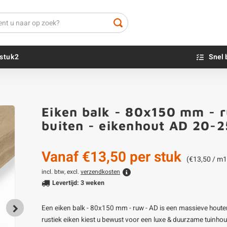
stuk2
Snel 
Beton sokkels
Beits
Eiken balk - 80x150 mm - r
Blauwsteen sokkels
Olie - voor buite
buiten - eikenhout AD 20-
Impregneer
Teer
Vanaf
€13,50
per stuk
Olie en lak - vo
(€13,50 / m1
Oxaalzuur
incl. btw, excl.
verzendkosten
Levertijd: 3 weken
Houtvuller
Een eiken balk - 80x150 mm - ruw - AD is een massieve houten
rustiek eiken kiest u bewust voor een luxe & duurzame tuinhou