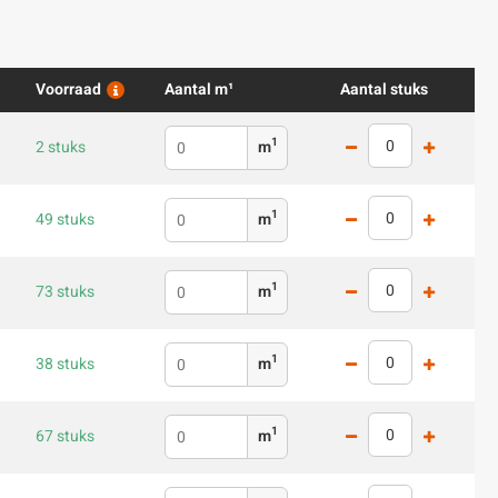
Voorraad
Aantal m¹
Aantal stuks
1
2 stuks
m
1
49 stuks
m
1
73 stuks
m
1
38 stuks
m
1
67 stuks
m