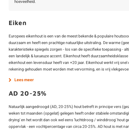
hoeveelheid.
Eiken
Europees eikenhout is een van de meest bekende & populaire houtsoort
duurzaam en heeft een prachtige natuurlijke uitstraling. De warme (gee
karakteristieke spiegels zorgen - los van de specifieke toepassing - alt
een landelijk & luxueuze accent. Eikenhout heeft duurzaamheidsklasse 
eikenhout een levensduur heeft van +20 jaar. Eikenhout werkt vrij sne
rekening gehouden moet worden met vervorming, en is vrij vlekgevoe
Lees meer
AD 20-25%
Natuurlijk aangedroogd (AD, 20-25%) hout betreft in principe vers (ge
weken tot maanden (opgelat) gelegen heeft onder stabiele omstandighe
drying' en het wordt dan ook wel eens 'luchtdroog / winddroog' hout 
oppervlak - een vochtpercentage van circa 20-25%. AD hout is met nam