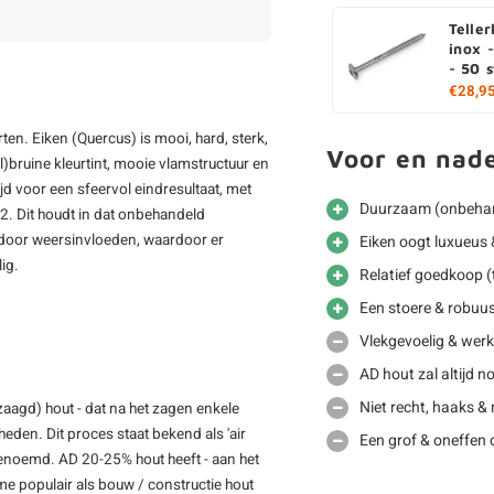
Telle
inox 
- 50 
€28,9
en. Eiken (Quercus) is mooi, hard, sterk,
Voor en nad
l)bruine kleurtint, mooie vlamstructuur en
ijd voor een sfeervol eindresultaat, met
Duurzaam (onbehan
2. Dit houdt in dat onbehandeld
l door weersinvloeden, waardoor er
Eiken oogt luxueus &
lig.
Relatief goedkoop (
Een stoere & robuus
Vlekgevoelig & werkt
AD hout zal altijd 
Niet recht, haaks &
zaagd) hout - dat na het zagen enkele
den. Dit proces staat bekend als 'air
Een grof & oneffen 
genoemd. AD 20-25% hout heeft - aan het
e populair als bouw / constructie hout