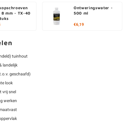
rkopschroeven
Ontweringswater -
- 8 mm - TX-40
500 ml
stuks
5
€6,19
elen
deld) tuinhout
 landelijk
t.o.v. geschaafd)
te look
 vrij snel
nog werken
 maatvast
oppervlak