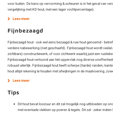
voor buiten. De kans op vervorming & scheuren is in het geval van vers
vergelijking met KD hout, met een lager vochtpercentage).
Lees meer
Fijnbezaagd
Fijnbezaagd hout - ook wel eens bezaagd & ruw hout genoemd - betre
verdere nabewerking (niet geschaafd). Fijnbezaagd hout wordt veelal g
zichtbare) constructiewerk, of voor zichtwerk waarbij juist een rustieke 
Fijnbezaagd hout vertoond aan het oppervlak nog diverse oneffenheden 
robuust uiterlijk. Fijnbezaagd hout heeft scherpe (harde) randen, kant
hout altijd rekening te houden met afwijkingen in de maatvoering, zowel
Lees meer
Tips
Dit hout bevat looizuur en dit zal mogelijk nog uitbloeden op o
met eventuele vlekken op poeren & tegels. Dit zal - zeker indie