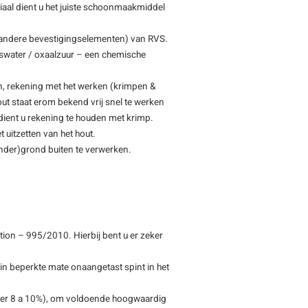
eriaal dient u het juiste schoonmaakmiddel
 andere bevestigingselementen) van RVS.
swater / oxaalzuur – een chemische
n, rekening met het werken (krimpen &
ut staat erom bekend vrij snel te werken
 dient u rekening te houden met krimp.
 uitzetten van het hout.
(onder)grond buiten te verwerken.
ion – 995/2010. Hierbij bent u er zeker
 in beperkte mate onaangetast spint in het
eveer 8 a 10%), om voldoende hoogwaardig