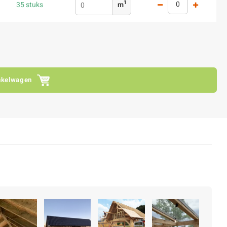
1
35 stuks
m
nkelwagen