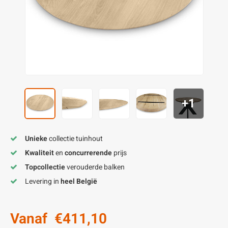
enen
felpoten
V
O
A
Z
P
H
utcomposiet
H
A
V
aatmateriaal
H
H
H
+1
Unieke
collectie tuinhout
Kwaliteit
en
concurrerende
prijs
Topcollectie
verouderde balken
Levering in
heel België
Vanaf
€411,10