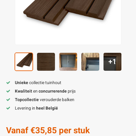
enen
felpoten
V
O
A
Z
P
H
utcomposiet
H
A
V
aatmateriaal
H
H
H
+1
Unieke
collectie tuinhout
Kwaliteit
en
concurrerende
prijs
Topcollectie
verouderde balken
Levering in
heel België
Vanaf
€35,85
per stuk