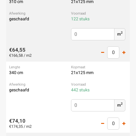
310 cm
21x125 mm
geschaafd
122 stuks
2
m
€64,55
€166,58 / m2
340 cm
21x125 mm
geschaafd
442 stuks
2
m
€74,10
€174,35 / m2