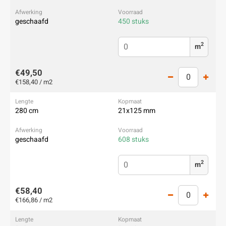
geschaafd
450 stuks
2
m
€49,50
€158,40 / m2
280 cm
21x125 mm
geschaafd
608 stuks
2
m
€58,40
€166,86 / m2