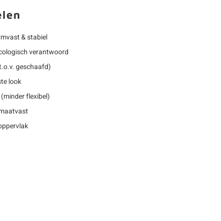
elen
rmvast & stabiel
 ecologisch verantwoord
t.o.v. geschaafd)
te look
(minder flexibel)
 maatvast
oppervlak