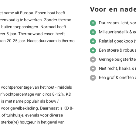
Voor en nad
t name uit Europa. Essen hout heeft
ai & eenvoudig te bewerken. Zonder thermo
Duurzaam, licht, vo
r buiten toepassingen. Normaal heeft
Milieuvriendelijk &
eer 5 jaar. Thermowood essen heeft
an 20-25 jaar. Naast duurzaam is thermo
Relatief goedkoop (
Een stoere & robuus
Geringe buigsterkte 
Niet recht, haaks &
Een grof & oneffen 
 vochtpercentage van het hout - middels
oor' vochtpercentage van circa 8-12%. KD
n is met name populair als bouw /
 voor gevelbekleding. Daarnaast is KD 8-
 of tuinhuisje, evenals voor diverse
sterke(re) houtgeur in het geval van