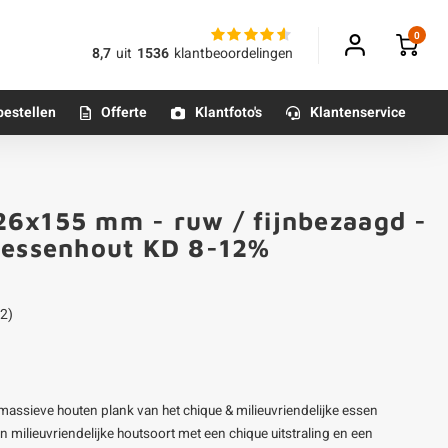
0
8,7
uit
1536
klantbeoordelingen
bestellen
Offerte
Klantfoto's
Klantenservice
Betonpoeren
26x155 mm - ruw / fijnbezaagd -
n
Betonmortels
o essenhout KD 8-12%
or binnen
2)
Tafelpoten - metaal
Tafel onderstel - metaal
ssieve houten plank van het chique & milieuvriendelijke essen
Alle poten & onderstellen
milieuvriendelijke houtsoort met een chique uitstraling en een