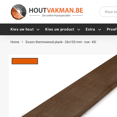
Kies uw hout
Kies uw product
Extra
Proef
Home
Essen thermowood plank - 26x155 mm - ruw - KD
Universele houtschroeven
Balkdragers
Tellerkopschroeven
Paalhouders
Gevelschroeven
Stelplaten
Vlonderschroeven
Hoekankers
Inox schroeven
Terrasdragers
Verzinkte schroeven
B-fix
Zwarte schroeven
PuraFix
Verbindingsstukken
Alle vijzen
Houten pennen