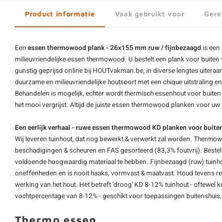
Product informatie
Vaak gebruikt voor
Gere
Een
essen thermowood plank - 26x155 mm ruw / fijnbezaagd
is een
milieuvriendelijke essen thermowood. U bestelt een plank voor buite
gunstig geprijsd online bij HOUTvakman.be, in diverse lengtes uiteraa
duurzame en milieuvriendelijke houtsoort met een chique uitstraling e
Behandelen is mogelijk, echter wordt thermisch essenhout voor buite
het mooi vergrijst. Altijd de juiste essen
thermowood planken
voor uw 
Een eerlijk verhaal - ruwe essen thermowood KD planken voor buite
Wij leveren tuinhout, dat nog bewerkt & verwerkt zal worden. Thermo
beschadigingen & scheuren en FAS gesorteerd (83,3% foutvrij). Bestel
voldoende hoogwaardig materiaal te hebben. Fijnbezaagd (ruw) tuinho
oneffenheden en is nooit haaks, vormvast & maatvast. Houd tevens r
werking van het hout. Het betreft 'droog' KD 8-12% tuinhout - oftewe
vochtpercentage van 8-12% - geschikt voor toepassingen buitenshuis,
Thermo essen