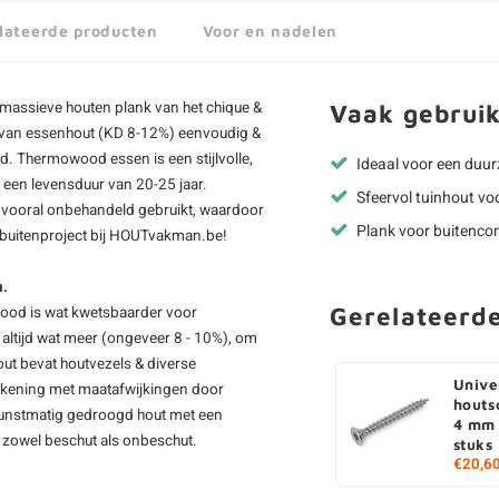
lateerde producten
Voor en nadelen
 massieve houten plank van het chique &
Vaak gebruik
n van essenhout (KD 8-12%) eenvoudig &
rd.
Thermowood essen
is een stijlvolle,
Ideaal voor een duu
n een levensduur van 20-25 jaar.
Sfeervol tuinhout vo
n vooral onbehandeld gebruikt, waardoor
Plank voor buitencon
buitenproject bij HOUTvakman.be!
n.
Gerelateerd
wood is wat kwetsbaarder voor
 altijd wat meer (ongeveer 8 - 10%), om
ut bevat houtvezels & diverse
Unive
ekening met maatafwijkingen door
houts
l kunstmatig gedroogd hout met een
4 mm 
 zowel beschut als onbeschut.
stuks
€20,6