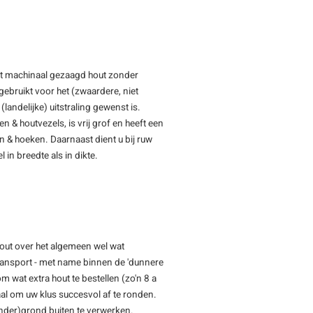
ft machinaal gezaagd hout zonder
ebruikt voor het (zwaardere, niet
(landelijke) uitstraling gewenst is.
& houtvezels, is vrij grof en heeft een
en & hoeken. Daarnaast dient u bij ruw
 in breedte als in dikte.
hout over het algemeen wel wat
transport - met name binnen de 'dunnere
m wat extra hout te bestellen (zo'n 8 a
l om uw klus succesvol af te ronden.
(onder)grond buiten te verwerken.