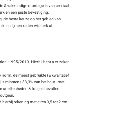
de & vakkundige montage is van cruciaal
rk en een juiste bevestiging.
ng, de beste keuze op het gebied van
ikt en lijmen raden wij sterk af.
ion – 995/2010. Hierbij bent u er zeker
 norm, de meest gebruikte (& kwalitatief
 is minstens 83,3% van het hout - met
ine oneffenheden & foutjes bevatten.
outgeur.
d hierbij rekening met circa 0,5 tot 2 cm