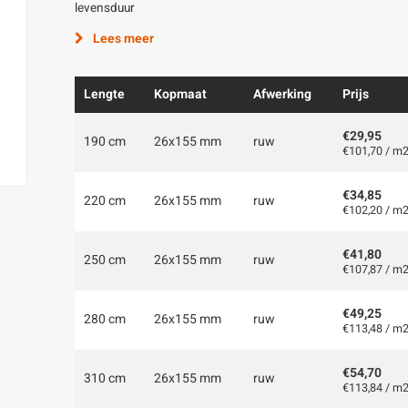
levensduur
Lees meer
Lengte
Kopmaat
Afwerking
Prijs
€29,95
190 cm
26x155 mm
ruw
€101,70 / m
€34,85
220 cm
26x155 mm
ruw
€102,20 / m
€41,80
250 cm
26x155 mm
ruw
€107,87 / m
€49,25
280 cm
26x155 mm
ruw
€113,48 / m
€54,70
310 cm
26x155 mm
ruw
€113,84 / m