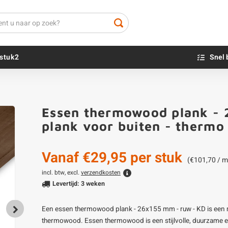
stuk2
Snel 
Beton sokkels
Beits
Essen thermowood plank - 
Blauwsteen sokkels
Olie - voor buite
plank voor buiten - therm
Impregneer
Teer
Vanaf
€29,95
per stuk
Olie en lak - vo
(€101,70 / m
Oxaalzuur
incl. btw, excl.
verzendkosten
Levertijd: 3 weken
Houtvuller
Een essen thermowood plank - 26x155 mm - ruw - KD is een ma
thermowood. Essen thermowood is een stijlvolle, duurzame en 