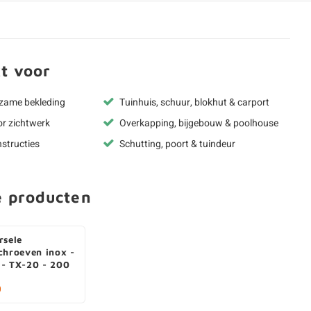
t voor
rzame bekleding
Tuinhuis, schuur, blokhut & carport
or zichtwerk
Overkapping, bijgebouw & poolhouse
structies
Schutting, poort & tuindeur
e producten
rsele
chroeven inox -
- TX-20 - 200
0