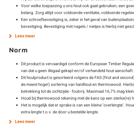
Voor welke toepassing u ons hout ook gaat gebruiken, een goe
belang. Zorg altijd voor voldoende ventilatie, voldoende regelwe
Een schroefbevestiging is, zeker in het geval van buitenplaatsi
bevestiging. Bevestiging met nagels / nietjes is hierbij niet gesch
Lees meer
Norm
Dit product is vervaardigd conform de European Timber Regulat
van dat u geen illegaal gekapt en/of verhandeld hout aanschaft.
Dit houtproduct is gesorteerd volgens de FAS (first and second)
de meest hoge!) sortering van hardhout en thermowood. Hierbij
betrekking tot de zichtzijde - foutvrij. Maximaal 16,7% mag kle
Houd bij thermowood rekening met de kans op een sterke(re) h
Het is mogelijk dat er sprake is van een kleine ‘overlengte’. Hou
extra lengte t.o.v. de door u bestelde lengte.
Lees meer