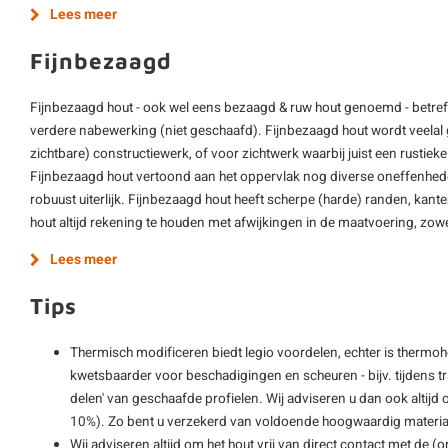
Lees meer
Fijnbezaagd
Fijnbezaagd hout - ook wel eens bezaagd & ruw hout genoemd - betre
verdere nabewerking (niet geschaafd). Fijnbezaagd hout wordt veelal g
zichtbare) constructiewerk, of voor zichtwerk waarbij juist een rustieke 
Fijnbezaagd hout vertoond aan het oppervlak nog diverse oneffenheden 
robuust uiterlijk. Fijnbezaagd hout heeft scherpe (harde) randen, kant
hout altijd rekening te houden met afwijkingen in de maatvoering, zowel
Lees meer
Tips
Thermisch modificeren biedt legio voordelen, echter is thermo
kwetsbaarder voor beschadigingen en scheuren - bijv. tijdens 
delen' van geschaafde profielen. Wij adviseren u dan ook altijd o
10%). Zo bent u verzekerd van voldoende hoogwaardig materiaa
Wij adviseren altijd om het hout vrij van direct contact met de 