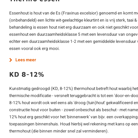
Essenhout is hout van de Es (Fraxinus excelsior) genoemd en komt me
(onbehandeld) een lichte wit-geelachtige kleurtint en is vrij sterk, ta
behandeling is essen hout niet erg duurzaam en ook niet geschikt voo
essenhout een duurzaamheidsklasse 5 met een levensduur van ongev
echter een duurzaamheidsklasse 1-2 met een gemiddelde levensduur v
essen vooral ook erg mooi.
Lees meer
KD 8-12%
Kunstmatig gedroogd (KD, 8-12%) thermohout betreft hout waarbij het
thermische modificatie - versnelt teruggebracht is tot een 'door-en-d
8-12% hout wordt ook wel eens als 'droog (tuin)hout' gekwalificeerd e
constructie hout voor buiten - zowel onbeschut als beschut - met name
12% hout erg geschikt voor het 'binnenwerk' van bijv. een overkapping,
toepassingen binnenshuis. Houd hierbij wel rekening met kans op een 
thermohout (die binnen minder snel zal verminderen).