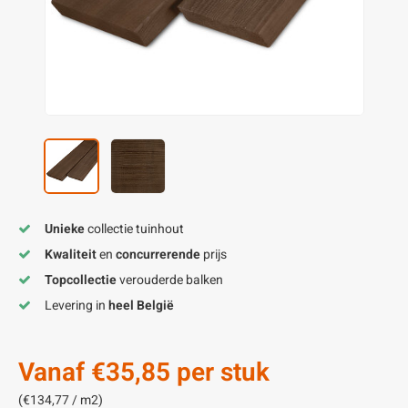
enen
felpoten
V
O
A
Z
P
H
utcomposiet
H
A
V
aatmateriaal
H
H
H
Unieke
collectie tuinhout
Kwaliteit
en
concurrerende
prijs
Topcollectie
verouderde balken
Levering in
heel België
Vanaf
€35,85
per stuk
(€134,77 / m2)