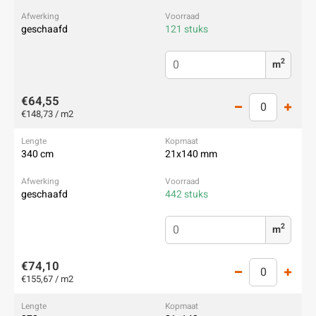
geschaafd
121 stuks
2
m
€64,55
€148,73 / m2
340 cm
21x140 mm
geschaafd
442 stuks
2
m
€74,10
€155,67 / m2