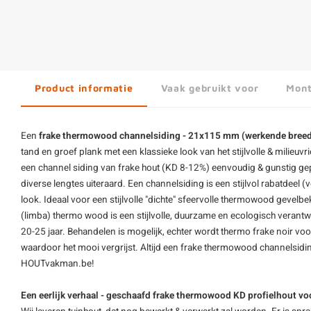
Product informatie
Vaak gebruikt voor
Mont
Een
frake thermowood channelsiding - 21x115 mm (werkende breed
tand en groef plank met een klassieke look van het stijlvolle & milieuv
een channel siding van frake hout (KD 8-12%) eenvoudig & gunstig ge
diverse lengtes uiteraard. Een channelsiding is een stijlvol rabatdeel 
look. Ideaal voor een stijlvolle "dichte" sfeervolle
thermowood gevelbek
(limba)
thermo wood
is een stijlvolle, duurzame en ecologisch veran
20-25 jaar. Behandelen is mogelijk, echter wordt thermo frake noir vo
waardoor het mooi vergrijst. Altijd een frake thermowood channelsidin
HOUTvakman.be!
Een eerlijk verhaal - geschaafd frake thermowood KD profielhout vo