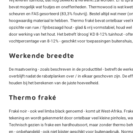
Wij leveren tuinhout, dat nog bewerkt & verwerkt zal worden. Er is spra
bevat mogelijk wat foutjes en oneffenheden. Thermowood is wat kwe
scheuren en FAS gesorteerd (83,3% foutvrij). Bestel altijd wat meer 
hoogwaardig materiaal te hebben. Thermo fraké bevat ontelbaar veel kl
opzichte van ruw / fijnbezaagd hout - glad & vrij vormstabiel, houd w
door werking van het hout. Het betreft 'droog' KD 8-12% tuinhout - o
vochtpercentage van 8-12% - geschikt voor toepassingen buitenshuis,
Werkende breedte
De maatvoering - zoals beschreven in de producttitel - betreft de werke
overblijft nadat de rabatplanken over / in elkaar geschoven zijn. De ef
houden bij het berekenen van de juiste hoeveelheid.
Thermo fraké
Fraké noir - ook wel limba black genoemd - komt uit West-Afrika. Frak
tekening en wordt gekenmerkt door ontelbaar veel kleine pinholes, wat h
Technisch gezien is frake een hardhoutsoort, maar zonder thermo beha
en - onbehandeld - ook niet bijster geschikt voor buitengebruik. Nor