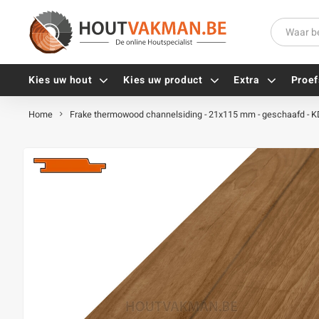
Kies uw hout
Kies uw product
Extra
Proef
Home
Frake thermowood channelsiding - 21x115 mm - geschaafd - K
Universele houtschroeven
Balkdragers
Tellerkopschroeven
Paalhouders
Gevelschroeven
Stelplaten
Vlonderschroeven
Hoekankers
Inox schroeven
Terrasdragers
Verzinkte schroeven
B-fix
Zwarte schroeven
PuraFix
Verbindingsstukken
Alle vijzen
Houten pennen