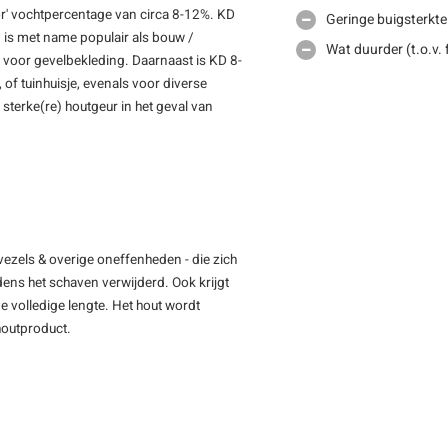
oor' vochtpercentage van circa 8-12%. KD
Geringe buigsterkte 
n is met name populair als bouw /
Wat duurder (t.o.v.
 voor gevelbekleding. Daarnaast is KD 8-
 of tuinhuisje, evenals voor diverse
sterke(re) houtgeur in het geval van
vezels & overige oneffenheden - die zich
jdens het schaven verwijderd. Ook krijgt
e volledige lengte. Het hout wordt
 houtproduct.