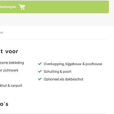
nkelwagen
en
t voor
rzame bekleding
Overkapping, bijgebouw & poolhouse
or zichtwerk
Schutting & poort
Optioneel als dakbeschot
okhut & carport
o's