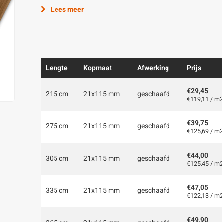
Lees meer
Lengte
Kopmaat
Afwerking
Prijs
€29,45
215 cm
21x115 mm
geschaafd
€119,11 / m
€39,75
275 cm
21x115 mm
geschaafd
€125,69 / m
€44,00
305 cm
21x115 mm
geschaafd
€125,45 / m
€47,05
335 cm
21x115 mm
geschaafd
€122,13 / m
€49,90