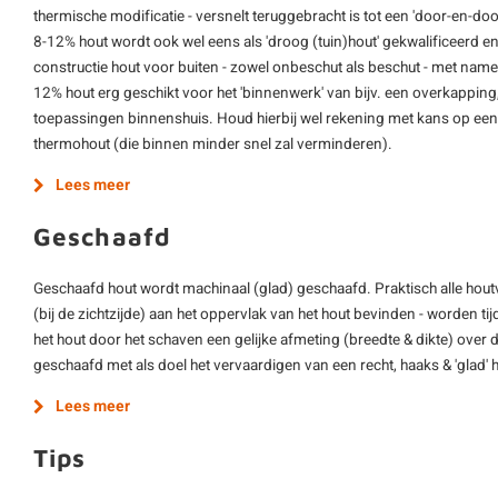
thermische modificatie - versnelt teruggebracht is tot een 'door-en-d
8-12% hout wordt ook wel eens als 'droog (tuin)hout' gekwalificeerd e
constructie hout voor buiten - zowel onbeschut als beschut - met name
12% hout erg geschikt voor het 'binnenwerk' van bijv. een overkapping,
toepassingen binnenshuis. Houd hierbij wel rekening met kans op een 
thermohout (die binnen minder snel zal verminderen).
Lees meer
Geschaafd
Geschaafd hout wordt machinaal (glad) geschaafd. Praktisch alle hout
(bij de zichtzijde) aan het oppervlak van het hout bevinden - worden ti
het hout door het schaven een gelijke afmeting (breedte & dikte) over d
geschaafd met als doel het vervaardigen van een recht, haaks & 'glad'
Lees meer
Tips