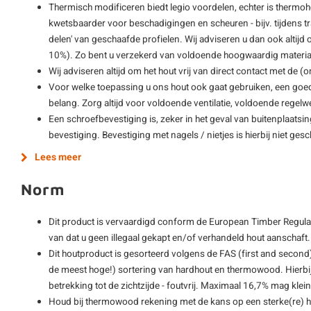
Thermisch modificeren biedt legio voordelen, echter is thermo
kwetsbaarder voor beschadigingen en scheuren - bijv. tijdens 
delen' van geschaafde profielen. Wij adviseren u dan ook altijd o
10%). Zo bent u verzekerd van voldoende hoogwaardig materiaa
Wij adviseren altijd om het hout vrij van direct contact met de 
Voor welke toepassing u ons hout ook gaat gebruiken, een goe
belang. Zorg altijd voor voldoende ventilatie, voldoende regelwe
Een schroefbevestiging is, zeker in het geval van buitenplaatsi
bevestiging. Bevestiging met nagels / nietjes is hierbij niet gesch
Lees meer
Norm
Dit product is vervaardigd conform de European Timber Regulat
van dat u geen illegaal gekapt en/of verhandeld hout aanschaft.
Dit houtproduct is gesorteerd volgens de FAS (first and second)
de meest hoge!) sortering van hardhout en thermowood. Hierbij
betrekking tot de zichtzijde - foutvrij. Maximaal 16,7% mag kle
Houd bij thermowood rekening met de kans op een sterke(re) h