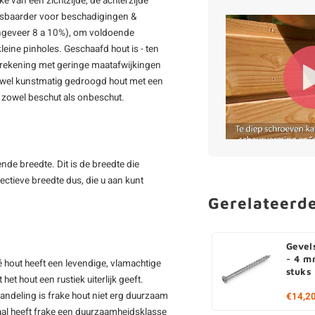
ke van één zichtzijde, de achterzijde
tsbaarder voor beschadigingen &
(ongeveer 8 a 10%), om voldoende
eine pinholes. Geschaafd hout is - ten
el rekening met geringe maatafwijkingen
ftewel kunstmatig gedroogd hout met een
 zowel beschut als onbeschut.
nde breedte. Dit is de breedte die
fectieve breedte dus, die u aan kunt
Gerelateerd
Gevel
- 4 m
é hout heeft een levendige, vlamachtige
stuks
et hout een rustiek uiterlijk geeft.
ndeling is frake hout niet erg duurzaam
€14,2
maal heeft frake een duurzaamheidsklasse