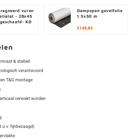
regneerd vuren
Dampopen gevelfolie
atielat - 28x45
1,5x50 m
geschaafd- KD
€148,85
elen
rmvast & stabiel
 ecologisch verantwoord
oten T&G montage
g
erticaal verwekt worden
g
.o.v. fijnbezaagd)
ervlakte