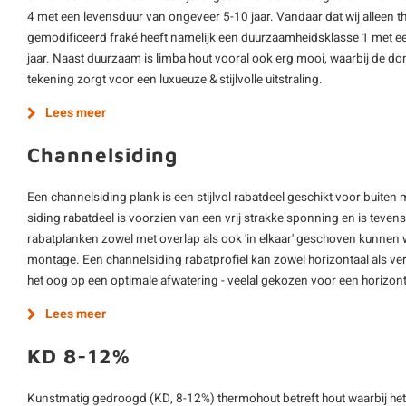
4 met een levensduur van ongeveer 5-10 jaar. Vandaar dat wij alleen 
gemodificeerd fraké heeft namelijk een duurzaamheidsklasse 1 met e
jaar. Naast duurzaam is limba hout vooral ook erg mooi, waarbij de d
tekening zorgt voor een luxueuze & stijlvolle uitstraling.
Lees meer
Channelsiding
Een channelsiding plank is een stijlvol rabatdeel geschikt voor buiten 
siding rabatdeel is voorzien van een vrij strakke sponning en is teve
rabatplanken zowel met overlap als ook 'in elkaar' geschoven kunnen 
montage. Een channelsiding rabatprofiel kan zowel horizontaal als vert
het oog op een optimale afwatering - veelal gekozen voor een horizont
Lees meer
KD 8-12%
Kunstmatig gedroogd (KD, 8-12%) thermohout betreft hout waarbij het