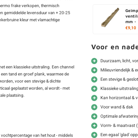
thermo frake verkopen, thermisch
Geïmp
en gemiddelde levensduur van + 20-25
ventil
onkerbruine kleur met vlamachtige
mm - 
€9,10
Voor en nad
Duurzaam, licht, vo
met een klassieke uitstraling. Een channel
Milieuvriendelijk &
ns een tand en groef plank, waarmee de
Een stevige & gesl
worden, voor een stevige & dichte
icaal geplaatst worden, al wordt - met
Klassieke uitstralin
ale plaatsing.
Kan horizontaal & v
Voor wand & dak
Optimale afwaterin
Vorm- & maatvast (t
Een egaal 'glad' opp
 vochtpercentage van het hout - middels