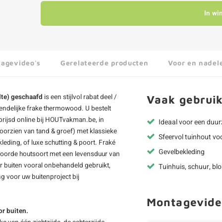
In wi
agevideo's
Gerelateerde producten
Voor en nadel
te) geschaafd
is een stijlvol rabat deel /
Vaak gebruik
riendelijke frake thermowood. U bestelt
prijsd online bij HOUTvakman.be, in
Ideaal voor een duu
(voorzien van tand & groef) met klassieke
Sfeervol tuinhout vo
leding
, of luxe schutting & poort. Fraké
Gevelbekleding
twoorde houtsoort met een levensduur van
or buiten vooral onbehandeld gebruikt,
Tuinhuis, schuur, bl
g voor uw buitenproject bij
Montagevide
or buiten.