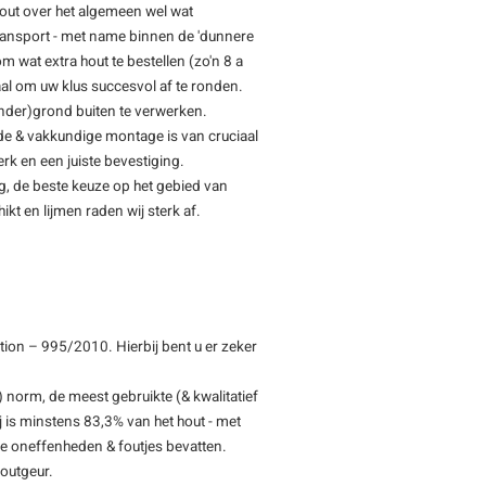
hout over het algemeen wel wat
transport - met name binnen de 'dunnere
m wat extra hout te bestellen (zo'n 8 a
l om uw klus succesvol af te ronden.
(onder)grond buiten te verwerken.
de & vakkundige montage is van cruciaal
rk en een juiste bevestiging.
ng, de beste keuze op het gebied van
ikt en lijmen raden wij sterk af.
ion – 995/2010. Hierbij bent u er zeker
 norm, de meest gebruikte (& kwalitatief
 is minstens 83,3% van het hout - met
ine oneffenheden & foutjes bevatten.
outgeur.