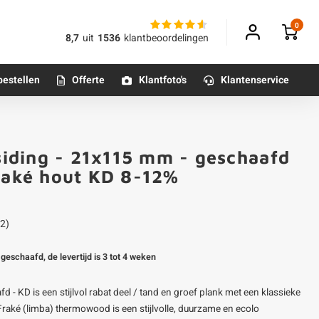
0
8,7
uit
1536
klantbeoordelingen
bestellen
Offerte
Klantfoto's
Klantenservice
Betonpoeren
iding - 21x115 mm - geschaafd
n
Betonmortels
fraké hout KD 8-12%
or binnen
2)
Tafelpoten - metaal
geschaafd, de levertijd is 3 tot 4 weken
Tafel onderstel - metaal
 KD is een stijlvol rabat deel / tand en groef plank met een klassieke
Alle poten & onderstellen
 Fraké (limba) thermowood is een stijlvolle, duurzame en ecolo