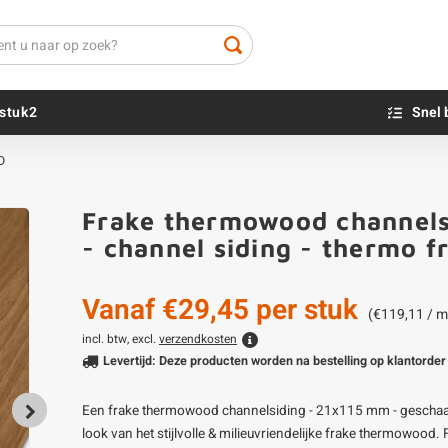
stuk2
Snel 
D
Beton sokkels
Beits
Frake thermowood channels
Blauwsteen sokkels
Olie - voor buite
- channel siding - thermo 
Impregneer
Teer
Vanaf
€29,45
per stuk
Olie en lak - vo
(€119,11 / m
Oxaalzuur
incl. btw, excl.
verzendkosten
Levertijd: Deze producten worden na bestelling op klantorder 
Houtvuller
Een frake thermowood channelsiding - 21x115 mm - geschaafd -
look van het stijlvolle & milieuvriendelijke frake thermowood.