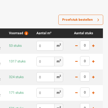
Proefstuk bestellen
Voorraad
Aantal m²
Aantal stuks
2
53 stuks
m
2
2
1317 stuks
m
2
2
324 stuks
m
2
2
171 stuks
m
2
2