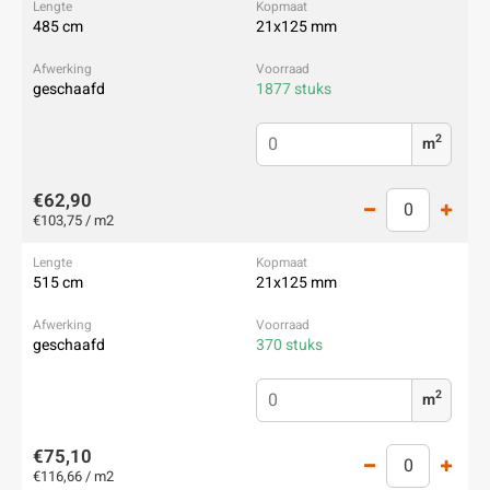
485 cm
21x125 mm
geschaafd
1877 stuks
2
m
€62,90
€103,75 / m2
515 cm
21x125 mm
geschaafd
370 stuks
2
m
€75,10
€116,66 / m2