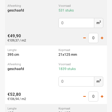
geschaafd
531 stuks
2
m
€49,90
€109,37 / m2
395 cm
21x125 mm
geschaafd
1839 stuks
2
m
€52,80
€106,94 / m2