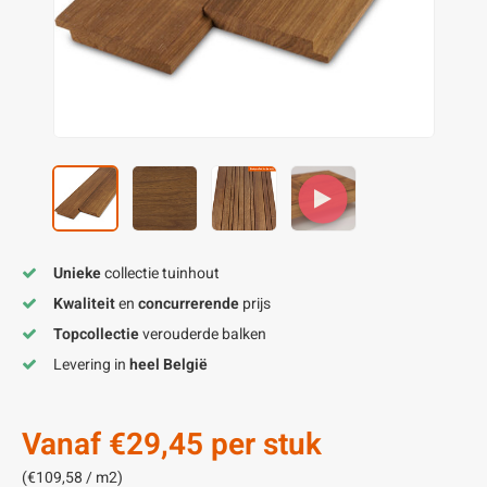
enen
felpoten
V
O
A
Z
P
H
utcomposiet
H
A
V
aatmateriaal
H
H
H
Unieke
collectie tuinhout
Kwaliteit
en
concurrerende
prijs
Topcollectie
verouderde balken
Levering in
heel België
Vanaf
€29,45
per stuk
(€109,58 / m2)