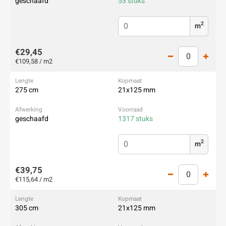
geschaafd
53 stuks
2
m
€29,45
€109,58 / m2
275 cm
21x125 mm
geschaafd
1317 stuks
2
m
€39,75
€115,64 / m2
305 cm
21x125 mm