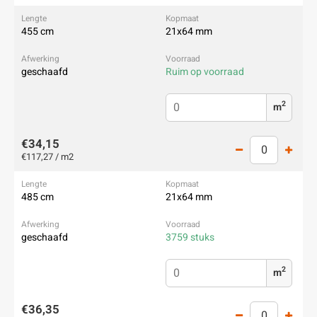
455 cm
21x64 mm
geschaafd
Ruim op voorraad
2
m
€34,15
€117,27 / m2
485 cm
21x64 mm
geschaafd
3759 stuks
2
m
€36,35