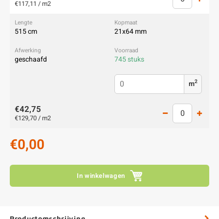
€117,11 / m2
515 cm
21x64 mm
geschaafd
745 stuks
2
m
€42,75
€129,70 / m2
€0,00
In winkelwagen
Productomschrijving