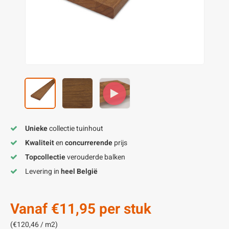
enen
felpoten
V
O
A
Z
P
H
utcomposiet
H
A
V
aatmateriaal
H
H
H
Unieke
collectie tuinhout
Kwaliteit
en
concurrerende
prijs
Topcollectie
verouderde balken
Levering in
heel België
Vanaf
€11,95
per stuk
(€120,46 / m2)