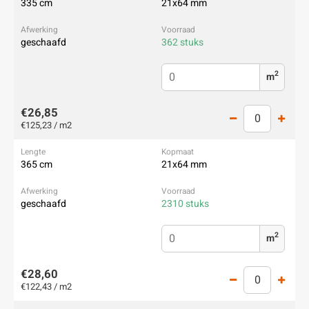
335 cm
21x64 mm
geschaafd
362 stuks
2
m
€26,85
€125,23 / m2
365 cm
21x64 mm
geschaafd
2310 stuks
2
m
€28,60
€122,43 / m2