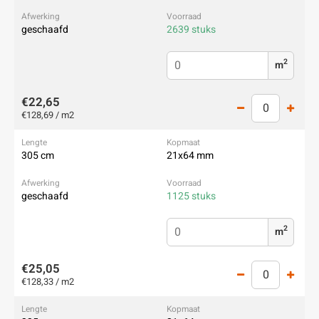
geschaafd
2639 stuks
2
m
€22,65
€128,69 / m2
305 cm
21x64 mm
geschaafd
1125 stuks
2
m
€25,05
€128,33 / m2