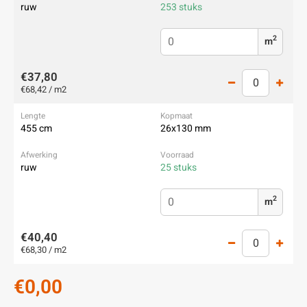
ruw
253 stuks
2
m
€37,80
€68,42 / m2
455 cm
26x130 mm
ruw
25 stuks
2
m
€40,40
€68,30 / m2
€0,00