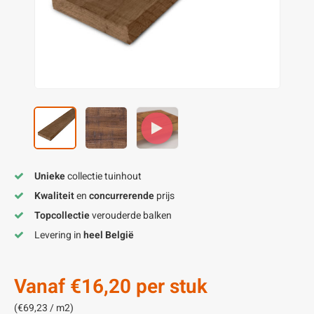
enen
felpoten
V
O
A
Z
P
H
utcomposiet
H
A
V
aatmateriaal
H
H
H
Unieke
collectie tuinhout
Kwaliteit
en
concurrerende
prijs
Topcollectie
verouderde balken
Levering in
heel België
Vanaf
€16,20
per stuk
(€69,23 / m2)