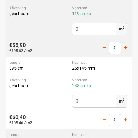
geschaafd
119 stuks
2
m
€55,90
€105,62 / m2
395 cm
25x145 mm
geschaafd
238 stuks
2
m
€60,40
€105,46 / m2