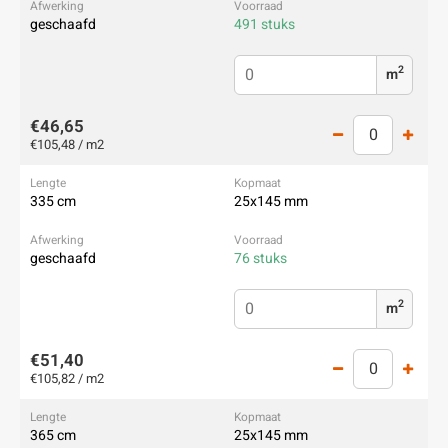
geschaafd
491 stuks
2
m
€46,65
€105,48 / m2
335 cm
25x145 mm
geschaafd
76 stuks
2
m
€51,40
€105,82 / m2
365 cm
25x145 mm