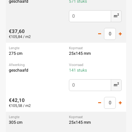
geschaafd
571 stuks
2
m
€37,60
€105,84 / m2
275 cm
25x145 mm
geschaafd
141 stuks
2
m
€42,10
€105,58 / m2
305 cm
25x145 mm