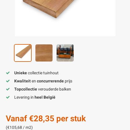
enen
felpoten
V
O
A
Z
P
H
utcomposiet
H
A
V
aatmateriaal
H
H
H
Unieke
collectie tuinhout
Kwaliteit
en
concurrerende
prijs
Topcollectie
verouderde balken
Levering in
heel België
Vanaf
€28,35
per stuk
(€105,68 / m2)