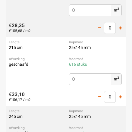
2
m
€28,35
€105,68 / m2
215 cm
25x145 mm
geschaafd
616 stuks
2
m
€33,10
€106,17 / m2
245 cm
25x145 mm