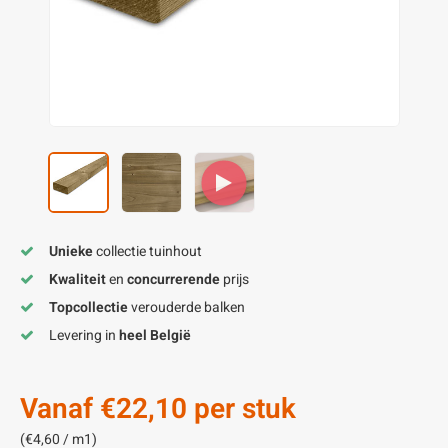
enen
felpoten
V
O
A
Z
P
H
utcomposiet
H
A
V
aatmateriaal
H
H
H
Unieke
collectie tuinhout
Kwaliteit
en
concurrerende
prijs
Topcollectie
verouderde balken
Levering in
heel België
Vanaf
€22,10
per stuk
(€4,60 / m1)