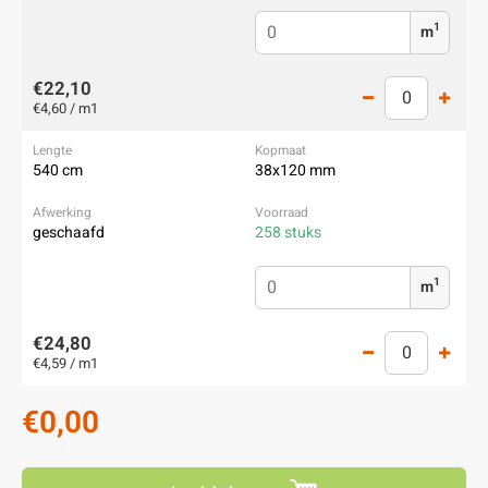
1
m
€22,10
€4,60 / m1
540 cm
38x120 mm
geschaafd
258 stuks
1
m
€24,80
€4,59 / m1
€0,00