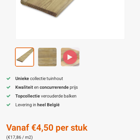
enen
felpoten
V
O
A
Z
P
H
utcomposiet
H
A
V
aatmateriaal
H
H
H
Unieke
collectie tuinhout
Kwaliteit
en
concurrerende
prijs
Topcollectie
verouderde balken
Levering in
heel België
Vanaf
€4,50
per stuk
(€17,86 / m2)