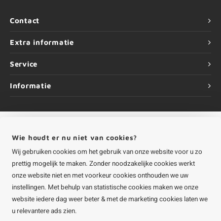
Contact
Extra informatie
Service
Informatie
Wie houdt er nu niet van cookies?
©
Copyright
2026 HOUTvakman.be | HOUTvakman.be is onderdeel van
Roca
Online BV
Wij gebruiken cookies om het gebruik van onze website voor u zo
prettig mogelijk te maken. Zonder noodzakelijke cookies werkt
onze website niet en met voorkeur cookies onthouden we uw
instellingen. Met behulp van statistische cookies maken we onze
website iedere dag weer beter & met de marketing cookies laten we
u relevantere ads zien.