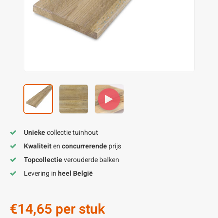
enen
felpoten
V
O
A
Z
P
H
utcomposiet
H
A
V
aatmateriaal
H
H
H
Unieke
collectie tuinhout
Kwaliteit
en
concurrerende
prijs
Topcollectie
verouderde balken
Levering in
heel België
€14,65
per stuk