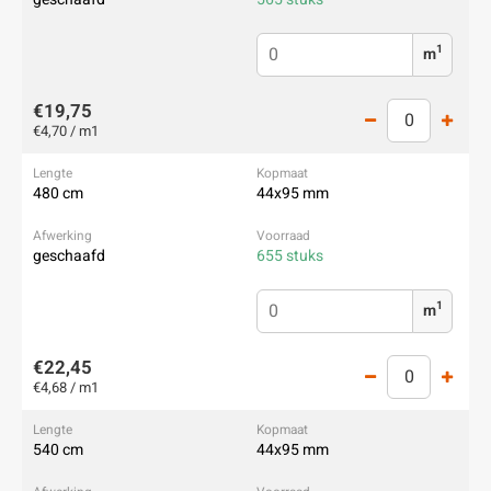
1
m
€19,75
€4,70 / m1
480 cm
44x95 mm
geschaafd
655 stuks
1
m
€22,45
€4,68 / m1
540 cm
44x95 mm