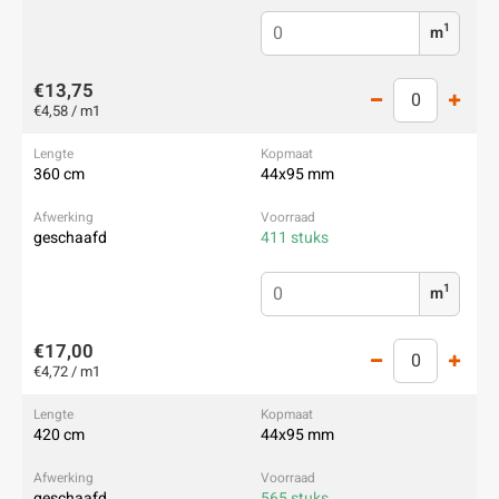
1
m
€13,75
€4,58 / m1
360 cm
44x95 mm
geschaafd
411 stuks
1
m
€17,00
€4,72 / m1
420 cm
44x95 mm
geschaafd
565 stuks