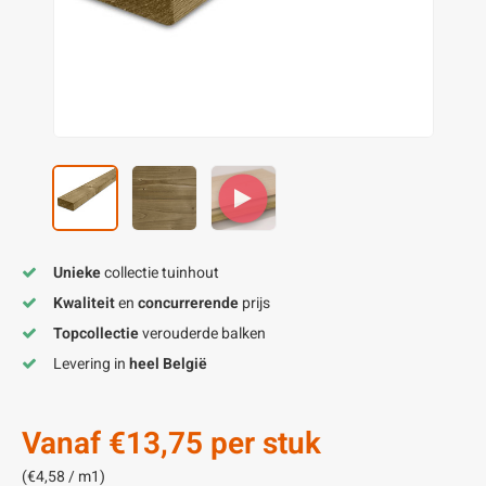
enen
felpoten
V
O
A
Z
P
H
utcomposiet
H
A
V
aatmateriaal
H
H
H
Unieke
collectie tuinhout
Kwaliteit
en
concurrerende
prijs
Topcollectie
verouderde balken
Levering in
heel België
Vanaf
€13,75
per stuk
(€4,58 / m1)