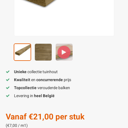
enen
felpoten
V
O
A
Z
P
H
utcomposiet
H
A
V
aatmateriaal
H
H
H
Unieke
collectie tuinhout
Kwaliteit
en
concurrerende
prijs
Topcollectie
verouderde balken
Levering in
heel België
Vanaf
€21,00
per stuk
(€7,00 / m1)