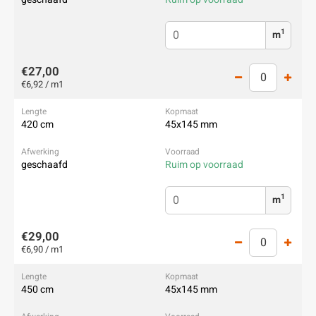
1
m
€27,00
€6,92 / m1
420 cm
45x145 mm
geschaafd
Ruim op voorraad
1
m
€29,00
€6,90 / m1
450 cm
45x145 mm