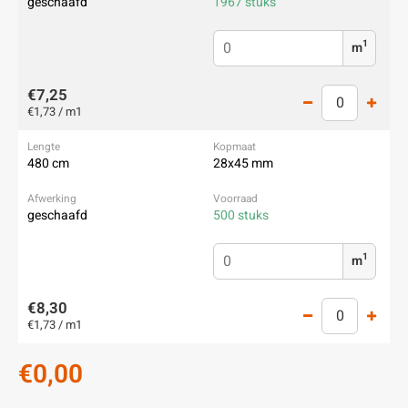
geschaafd
1967 stuks
1
m
€7,25
€1,73 / m1
480 cm
28x45 mm
geschaafd
500 stuks
1
m
€8,30
€1,73 / m1
€0,00