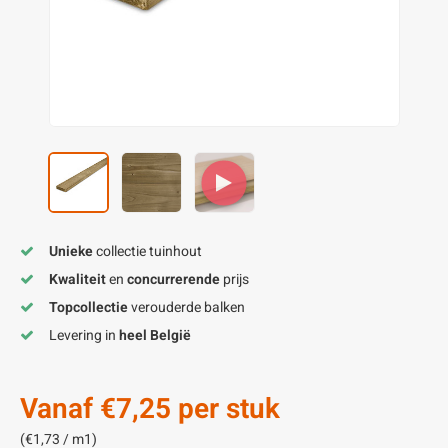
enen
felpoten
V
O
A
Z
P
H
utcomposiet
H
A
V
aatmateriaal
H
H
H
Unieke
collectie tuinhout
Kwaliteit
en
concurrerende
prijs
Topcollectie
verouderde balken
Levering in
heel België
Vanaf
€7,25
per stuk
(€1,73 / m1)