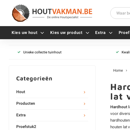
Kies uw hout
Kies uw product
Extra
Proef
Unieke collectie tuinhout
Kwali
Universele houtschroeven
Balkdragers
Tellerkopschroeven
Paalhouders
Home
Gevelschroeven
Stelplaten
Categorieën
Vlonderschroeven
Hoekankers
Hard
Inox schroeven
Terrasdragers
Hout
lat 
Verzinkte schroeven
B-fix
Producten
Zwarte schroeven
PuraFix
Hardhout l
voor diver
Verbindingsstukken
Extra
hardhouten 
Alle vijzen
Houten pennen
Proefstuk2
houten lat
v