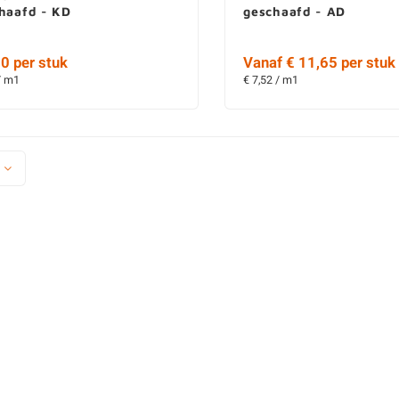
chaafd - KD
geschaafd - AD
0 per stuk
Vanaf € 11,65 per stuk
/ m1
€ 7,52 / m1