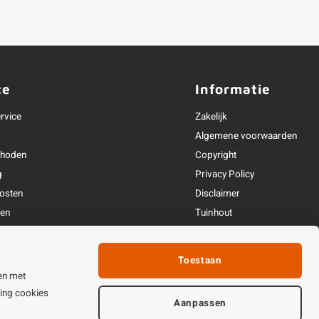
ce
Informatie
rvice
Zakelijk
Algemene voorwaarden
thoden
Copyright
g
Privacy Policy
osten
Disclaimer
ren
Tuinhout
Linkpartners
fhandeling
Toestaan
ijden & contact
en met
ting cookies
Aanpassen