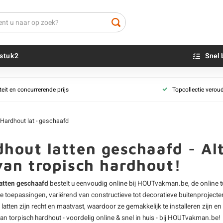
stuk2
Snel 
teit en concurrerende prijs
Topcollectie verou
Beton sokkels
Beits
Blauwsteen sokkels
Olie - voor buite
Hardhout lat - geschaafd
Impregneer
Teer
hout latten geschaafd - Alt
Olie en lak - vo
van tropisch hardhout!
Oxaalzuur
Houtvuller
atten geschaafd
bestelt u eenvoudig online bij HOUTvakman.be, de online t
se toepassingen, variërend van constructieve tot decoratieve buitenproje
latten
zijn recht en maatvast, waardoor ze gemakkelijk te installeren zijn en
an torpisch hardhout - voordelig online & snel in huis - bij HOUTvakman.be!