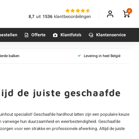
0
8,7
uit
1536
klantbeoordelingen
bestellen
Offerte
Klantfoto's
Klantenservice
derde balken
Levering in heel België
Betonpoeren
n
Betonmortels
ijd de juiste geschaafde
or binnen
Tafelpoten - metaal
uinhout specialist! Geschaafde
hardhout
latten zijn een populaire keuze
Tafel onderstel - metaal
cten vanwege hun duurzaamheid en weerbestendigheid. Geschaafde
 zorgen voor een strakke en professionele afwerking. Altijd de juiste
Alle poten & onderstellen