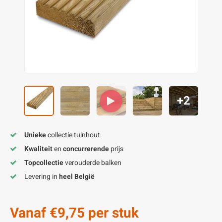
enen
felpoten
V
O
A
Z
P
H
utcomposiet
H
A
V
aatmateriaal
H
H
H
+2
Unieke
collectie tuinhout
Kwaliteit
en
concurrerende
prijs
Topcollectie
verouderde balken
Levering in
heel België
Vanaf
€9,75
per stuk