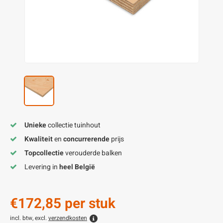
enen
felpoten
V
O
A
Z
P
H
utcomposiet
H
A
V
aatmateriaal
H
H
H
Unieke
collectie tuinhout
Kwaliteit
en
concurrerende
prijs
Topcollectie
verouderde balken
Levering in
heel België
€172,85
per stuk
incl. btw, excl.
verzendkosten