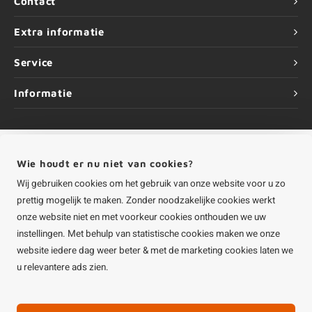
Contact
Extra informatie
Service
Informatie
Wie houdt er nu niet van cookies?
©
Copyright
2026 HOUTvakman.be | HOUTvakman.be is onderdeel van
Roca
Online BV
Wij gebruiken cookies om het gebruik van onze website voor u zo
prettig mogelijk te maken. Zonder noodzakelijke cookies werkt
onze website niet en met voorkeur cookies onthouden we uw
instellingen. Met behulp van statistische cookies maken we onze
website iedere dag weer beter & met de marketing cookies laten we
u relevantere ads zien.