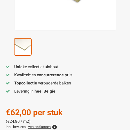
enen
felpoten
V
O
A
Z
P
H
utcomposiet
H
A
V
aatmateriaal
H
H
H
Unieke
collectie tuinhout
Kwaliteit
en
concurrerende
prijs
Topcollectie
verouderde balken
Levering in
heel België
€62,00
per stuk
(€24,80 / m2)
incl. btw, excl.
verzendkosten