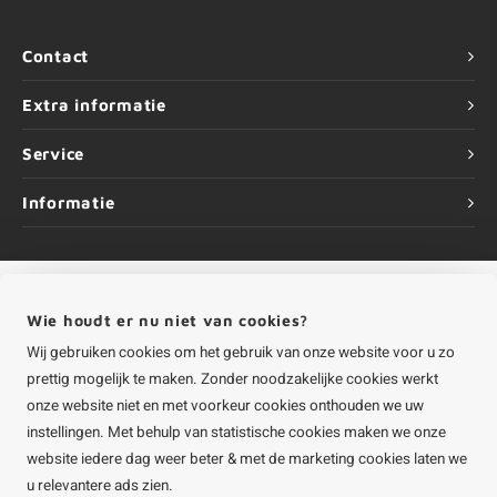
Contact
Extra informatie
Service
Informatie
Wie houdt er nu niet van cookies?
©
Copyright
2026 HOUTvakman.be | HOUTvakman.be is onderdeel van
Roca
Online BV
Wij gebruiken cookies om het gebruik van onze website voor u zo
prettig mogelijk te maken. Zonder noodzakelijke cookies werkt
onze website niet en met voorkeur cookies onthouden we uw
instellingen. Met behulp van statistische cookies maken we onze
website iedere dag weer beter & met de marketing cookies laten we
u relevantere ads zien.