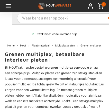
0
Hoofdmenu / Kies uw product
Hoofdmenu / Kies uw hout
Hoofdmenu / Extra
Kies uw product
Kies uw hout
Extra
Kwaliteit en concurrerende prijs
ken
uten planken
hroeven
E
D
H
T
V
G
C
M
P
B
L
R
T
P
U
B
B
B
B
T
Home
Hout
Plaatmateriaal
Multiplex platen
Grenen multiplex
uglas
uten balken & palen
vestiging
E
D
H
T
V
G
C
T
P
B
L
R
T
P
T
P
B
O
B
T
Grenen multiplex, betaalbare
interieur platen!
rdhout
uten latten
kkels
E
D
H
T
V
G
C
B
P
B
L
R
T
A
G
S
I
A
Bij HOUTvakman.be bestelt u
grenen multiplex
eenvoudig en aan
een scherpe prijs.
Multiplex platen
van grenen zijn stevig, stabiel en
ermowood
uten rabatdelen
handeling
E
D
H
T
V
G
C
U
P
B
L
R
A
V
H
T
ideaal voor binnentoepassingen, een voordelig alternatief voor
populier multiplex
. De lichte, geelwitte tint en natuurlijke houtstructuur
coya
uten terrasplanken
ton
zorgen voor een warme uitstraling. De meeste grenen multiplex
E
D
H
T
V
G
M
A
B
A
R
I
T
O
platen hebben een I/II zichtkwaliteit: één mooie zijde voor zichtbaar
werk en een iets rustiekere achterzijde. Zoekt u een stevige multiplex
ren
uten panelen
lie en doeken
D
T
V
G
S
A
R
V
B
O
plaat uit grenen voor constructiewerken zoals vloer, dak of wand?