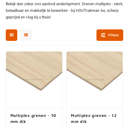
Bekijk dan zeker ons aanbod
underlayment
. Grenen multiplex - sterk,
enen
felpoten
V
O
A
Z
P
H
betaalbaar en makkelijk te bewerken - bij HOUTvakman.be, scherp
geprijsd en vlug bij u thuis!
utcomposiet
H
A
V
Filters
aatmateriaal
H
H
H
Multiplex grenen - 10
Multiplex grenen - 12
mm dik
mm dik