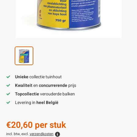
enen
felpoten
V
O
A
Z
P
H
utcomposiet
H
A
V
aatmateriaal
H
H
H
Unieke
collectie tuinhout
Kwaliteit
en
concurrerende
prijs
Topcollectie
verouderde balken
Levering in
heel België
€20,60
per stuk
incl. btw, excl.
verzendkosten