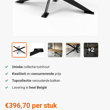
enen
felpoten
V
O
A
Z
P
H
utcomposiet
H
A
V
aatmateriaal
H
H
H
+2
Unieke
collectie tuinhout
Kwaliteit
en
concurrerende
prijs
Topcollectie
verouderde balken
Levering in
heel België
€396,70
per stuk