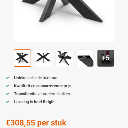
enen
felpoten
V
O
A
Z
P
H
utcomposiet
H
A
V
aatmateriaal
H
H
H
+5
Unieke
collectie tuinhout
Kwaliteit
en
concurrerende
prijs
Topcollectie
verouderde balken
Levering in
heel België
€308,55
per stuk