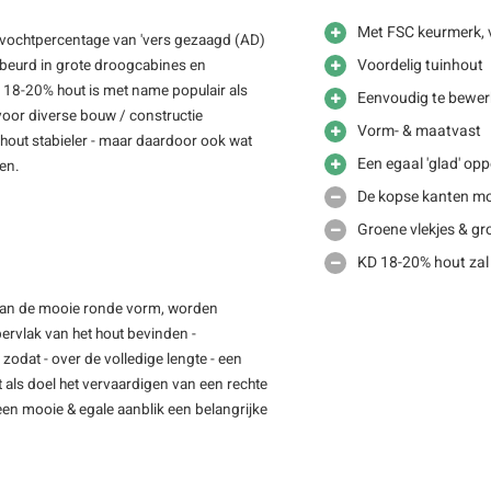
Met FSC keurmerk, 
 vochtpercentage van 'vers gezaagd (AD)
Voordelig tuinhout
gebeurd in grote droogcabines en
D 18-20% hout is met name populair als
Eenvoudig te bewer
voor diverse bouw / constructie
Vorm- & maatvast
out stabieler - maar daardoor ook wat
Een egaal 'glad' opp
men.
De kopse kanten mo
Groene vlekjes & gro
KD 18-20% hout zal
n van de mooie ronde vorm, worden
pervlak van het hout bevinden -
 zodat - over de volledige lengte - een
 als doel het vervaardigen van een rechte
een mooie & egale aanblik een belangrijke