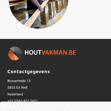
Contactgegevens
Bosserheide 13
5855 EA Well
Nederland
+31 (0)85 401 5431
info@houtvakman.be