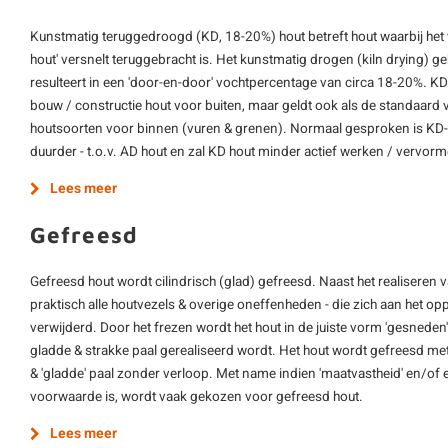
Kunstmatig teruggedroogd (KD, 18-20%) hout betreft hout waarbij het
hout' versnelt teruggebracht is. Het kunstmatig drogen (kiln drying) 
resulteert in een 'door-en-door' vochtpercentage van circa 18-20%. K
bouw / constructie hout voor buiten, maar geldt ook als de standaard 
houtsoorten voor binnen (vuren & grenen). Normaal gesproken is KD-h
duurder - t.o.v. AD hout en zal KD hout minder actief werken / vervor
Lees meer
Gefreesd
Gefreesd hout wordt cilindrisch (glad) gefreesd. Naast het realisere
praktisch alle houtvezels & overige oneffenheden - die zich aan het op
verwijderd. Door het frezen wordt het hout in de juiste vorm 'gesneden'
gladde & strakke paal gerealiseerd wordt. Het hout wordt gefreesd met
& 'gladde' paal zonder verloop. Met name indien 'maatvastheid' en/of 
voorwaarde is, wordt vaak gekozen voor gefreesd hout.
Lees meer