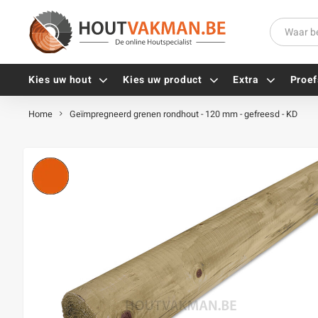
Kies uw hout
Kies uw product
Extra
Proef
Home
Geïmpregneerd grenen rondhout - 120 mm - gefreesd - KD
Universele houtschroeven
Balkdragers
Tellerkopschroeven
Paalhouders
Gevelschroeven
Stelplaten
Vlonderschroeven
Hoekankers
Inox schroeven
Terrasdragers
Verzinkte schroeven
B-fix
Zwarte schroeven
PuraFix
Verbindingsstukken
Alle vijzen
Houten pennen