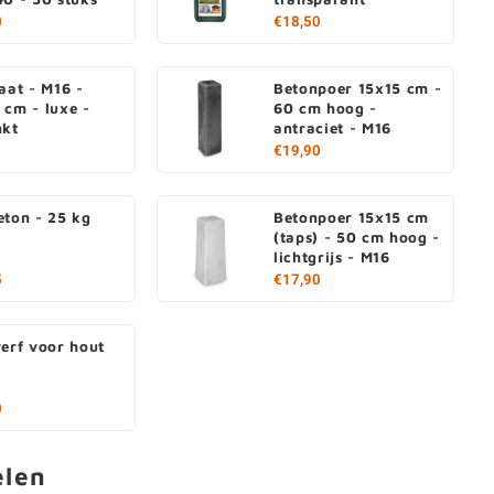
0
€18,50
aat - M16 -
Betonpoer 15x15 cm -
 cm - luxe -
60 cm hoog -
nkt
antraciet - M16
€19,90
eton - 25 kg
Betonpoer 15x15 cm
(taps) - 50 cm hoog -
lichtgrijs - M16
5
€17,90
verf voor hout
0
elen