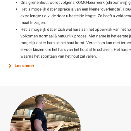
Ons grenenhout wordt volgens KOMO-keurmerk (chroomvrij) 
Het is mogelijk dat er sprake is van een kleine ‘overlengte’. Hou
extra lengte t.o.v. de door u bestelde lengte. Zo heeft u vold
maat te zagen.
Het is mogelijk dat er zich wat hars aan het oppervlak van het ho
volkomen normaal & natuurlijk proces. Met name in het eerste ja
mogelijk dat er hars uit het hout komt. Verse hars kan met terp
ervoor kiezen om het hars van het hout af te schaven. Het hars wo
waarna het spontaan van het hout zal vallen.
Lees meer