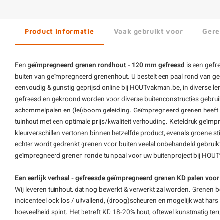
Product informatie
Vaak gebruikt voor
Gere
Een
geïmpregneerd grenen rondhout - 120 mm gefreesd
is een gef
buiten van geïmpregneerd
grenenhout
. U bestelt een paal rond van 
eenvoudig & gunstig geprijsd online bij HOUTvakman.be, in diverse len
gefreesd en gekroond worden voor diverse buitenconstructies gebruikt,
schommelpalen en (lei)boom geleiding. Geïmpregneerd grenen heeft 
tuinhout met een optimale prijs/kwaliteit verhouding. Keteldruk geïmp
kleurverschillen vertonen binnen hetzelfde product, evenals groene sti
echter wordt gedrenkt grenen voor buiten veelal onbehandeld gebruikt, 
geïmpregneerd grenen ronde tuinpaal voor uw buitenproject bij HOU
Een eerlijk verhaal - gefreesde geïmpregneerd grenen KD palen voor
Wij leveren tuinhout, dat nog bewerkt & verwerkt zal worden. Grenen be
incidenteel ook los / uitvallend, (droog)scheuren en mogelijk wat har
hoeveelheid spint. Het betreft KD 18-20% hout, oftewel kunstmatig t