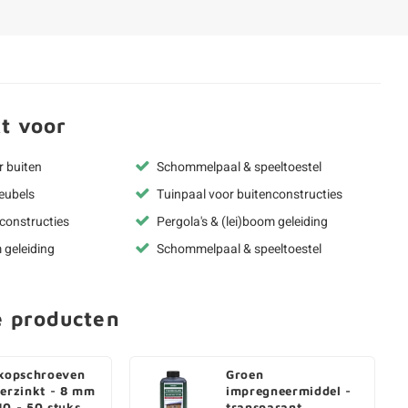
t voor
r buiten
Schommelpaal & speeltoestel
eubels
Tuinpaal voor buitenconstructies
constructies
Pergola's & (lei)boom geleiding
 geleiding
Schommelpaal & speeltoestel
e producten
rkopschroeven
Groen
verzinkt - 8 mm
impregneermiddel -
40 - 50 stuks
transparant