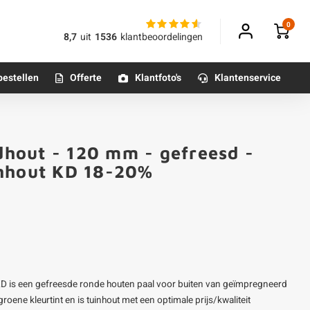
0
8,7
uit
1536
klantbeoordelingen
bestellen
Offerte
Klantfoto's
Klantenservice
Betonpoeren
hout - 120 mm - gefreesd -
n
Betonmortels
enhout KD 18-20%
or binnen
Tafelpoten - metaal
Tafel onderstel - metaal
D is een gefreesde ronde houten paal voor buiten van geïmpregneerd
Alle poten & onderstellen
ne kleurtint en is tuinhout met een optimale prijs/kwaliteit