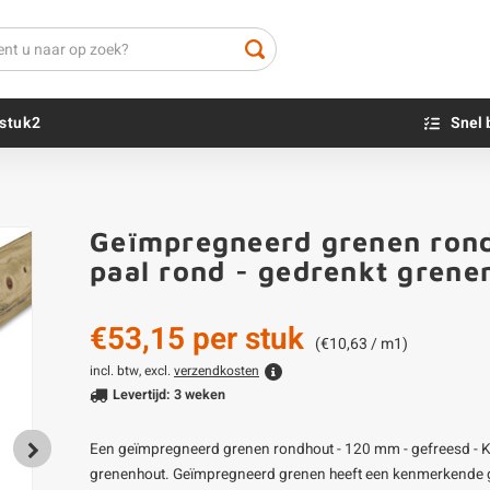
stuk2
Snel 
Beton sokkels
Beits
Geïmpregneerd grenen rond
Blauwsteen sokkels
Olie - voor buite
paal rond - gedrenkt gren
Impregneer
Teer
€53,15
per stuk
Olie en lak - vo
(€10,63 / m1)
Oxaalzuur
incl. btw, excl.
verzendkosten
Levertijd: 3 weken
Houtvuller
Een geïmpregneerd grenen rondhout - 120 mm - gefreesd - K
grenenhout. Geïmpregneerd grenen heeft een kenmerkende groe