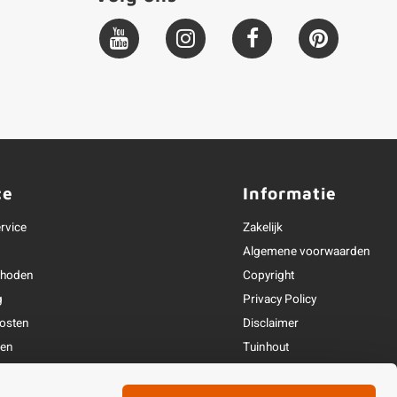
ce
Informatie
rvice
Zakelijk
Algemene voorwaarden
thoden
Copyright
g
Privacy Policy
osten
Disclaimer
ren
Tuinhout
Linkpartners
fhandeling