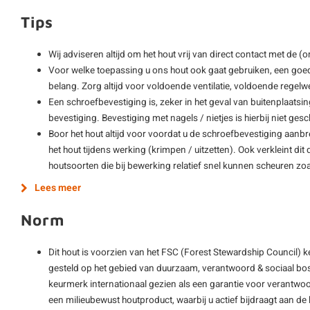
Tips
Wij adviseren altijd om het hout vrij van direct contact met de 
Voor welke toepassing u ons hout ook gaat gebruiken, een goe
belang. Zorg altijd voor voldoende ventilatie, voldoende regelwe
Een schroefbevestiging is, zeker in het geval van buitenplaatsi
bevestiging. Bevestiging met nagels / nietjes is hierbij niet gesch
Boor het hout altijd voor voordat u de schroefbevestiging aanb
het hout tijdens werking (krimpen / uitzetten). Ook verkleint di
houtsoorten die bij bewerking relatief snel kunnen scheuren zo
Lees meer
Norm
Dit hout is voorzien van het FSC (Forest Stewardship Council) 
gesteld op het gebied van duurzaam, verantwoord & sociaal bos
keurmerk internationaal gezien als een garantie voor verantwoo
een milieubewust houtproduct, waarbij u actief bijdraagt aan 