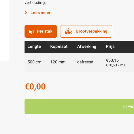
verhouding.
Lees meer
Per stuk
Grootverpakking
Lengte
Kopmaat
Afwerking
Prijs
€53,15
500 cm
120 mm
gefreesd
€10,63 / m1
€0,00
In wi