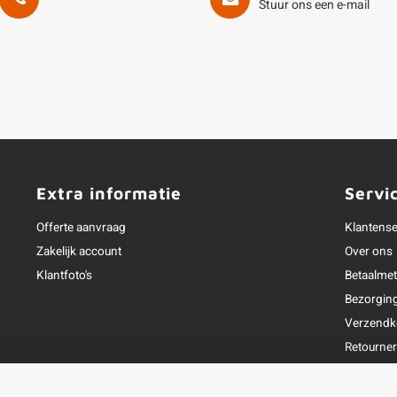
Stuur ons een e-mail
Extra informatie
Servi
Offerte aanvraag
Klantense
Zakelijk account
Over ons
Klantfoto's
Betaalme
Bezorgin
Verzendk
Retourne
Garantie
Klachtena