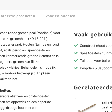
lateerde producten
Voor en nadelen
reesde
ronde grenen paal
(
rondhout
) voor
Vaak gebruik
gedrenkt grenenhout (KD 18-20%)
gtes uiteraard. Houten (tuin)palen rond
Constructiehout voo
 zoals pergola's, speeltoestellen,
Speeltoestel & tuinm
een kenmerkende groene kleurtint en is
Tuinpaal voor buiten
regneerd grenen kan flinke
pjes / vlekjes. Behandelen is mogelijk,
Pergola's & (lei)boom
waardoor het vergrijst. Altijd een
Tvakman.be!
Gerelateerd
 buiten.
vat relatief veel en grote noesten,
s aan het oppervlak en een beperkte
Telle
geel 
eruggedroogd hout met een
- TX-