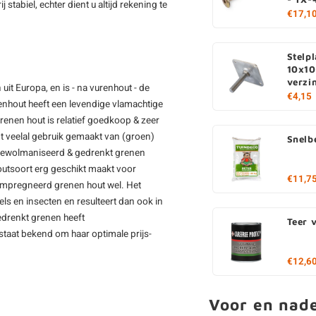
stabiel, echter dient u altijd rekening te
€17,1
Stelpl
10x10
verzi
uit Europa, en is - na vurenhout - de
€4,15
enhout heeft een levendige vlamachtige
renen hout is relatief goedkoop & zeer
t veelal gebruik gemaakt van (groen)
Snelb
gewolmaniseerd & gedrenkt grenen
outsoort erg geschikt maakt voor
€11,7
eïmpregneerd grenen hout wel. Het
s en insecten en resulteert dan ook in
drenkt grenen heeft
Teer 
staat bekend om haar optimale prijs-
€12,6
Voor en nad