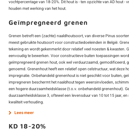
vochtpercentage van 18-20%. Dit hout is - ten opzichte van AD hout - vrij 
houden met werking van het hout.
Geïmpregneerd grenen
Grenen betreft een (zachte) naaldhoutsoort, van diverse Pinus soorten 
meest gebruikte houtsoort voor constructiedoeleinden in België. Gren
tekening en wordt gekenmerkt door relatief veel noesten & kwasten. G
eenvoudig te bewerken. Voor constructieve buiten toepassingen word
geïmpregneerd grenen hout, ook wel verduurzaamd, gemodificeerd, 
genoemd. Grenenhout heeft een relatief open celstructuur, wat deze h
impregnatie. Onbehandeld grenenhout is niet geschikt voor buiten, g
impregneren beschermt het naaldhout tegen weersinvloeden, schimmel
een hogere duurzaamheidsklasse (t.o.v. onbehandeld grenenhout). Ge
duurzaamheidsklasse 3, oftewel een levensduur van 10 tot 15 jaar, en 
kwaliteit verhouding.
Lees meer
KD 18-20%