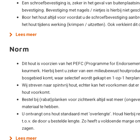
Een schroefbevestiging is, zeker in het geval van buitenplaatsi
bevestiging. Bevestiging met nagels / nietjes is hierbij niet gesch
Boor het hout altijd voor voordat u de schroefbevestiging aanb
het hout tijdens werking (krimpen / uitzetten). Ook verkleint di
Lees meer
Norm
Dit hout is voorzien van het PEFC (Programme for Endorsement
keurmerk. Hierbij bent u zeker van een milieubewust houtprodu
bosgebied komt, waar selectief wordt gekapt en 1-op-1 herplan
Wij streven naar spintvrij hout, echter kan het voorkomen dat er
hout voorkomt.
Bestel bij (rabat)planken voor zichtwerk altijd wat meer (ong
materiaal te hebben.
U ontvangt ons hout standaard met ‘overlengte’. Houd hierbij re
t.o.v. de door u bestelde lengte. Zo heeft u voldoende marge o
zagen.
Lees meer