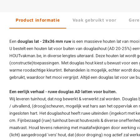
Product informatie
Vaak gebruikt voor
Gere
Een
douglas lat - 28x36 mm ruw
is een massieve
houten lat
van moo
U bestelt een houten lat voor buiten van douglashout (AD 20-25%) eenv
HOUTvakman.be, in diverse lengtes uiteraard. Deze houten lat wordt g
(constructie)toepassingen. Met douglas hout kiest u bewust voor een 
warme roodachtige kleurtint. Behandelen is mogelijk, echter wordt do
gebruikt, waardoor het mooi vergrijst. Altijd een douglas lat voor uw 
Een eerlijk verhaal - ruwe douglas AD latten voor buiten.
Wij leveren tuinhout, dat nog bewerkt & verwerkt zal worden. Douglas b
/ uitvallend, (droog)scheuren, mogelijk wat hars aan het oppervlak en
ingesloten hart. Het douglashout heeft ruwe uiteinden (ingekort met k
cm. Fijnbezaagd (ruw) tuinhout bevat houtvezels & diverse oneffenhed
maatvast. Houd tevens rekening met maatafwijkingen door werking van 
(licht) aangedroogd 'vers' hout, dat (door droging) nog actief zal wer