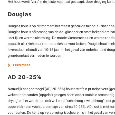
Het hout wordt 'vers' in de juiste kopmaat gezaagd, door droging kan de
Douglas
Douglas hout is op dit moment het meest gebruikte tuinhout - dat onbe
Douglas hout is afkomstig van de douglasspar en staat bekend om ha
uiterlijk en warme uitstraling. De mooie vlamstructuur en warme rooda
populair als (zichtbaar) constructiehout voor buiten. Douglashout hee
levensduur inhoudt van 10-15 jaar. In het geval van onbehandeld dougl
grondcontact vermeden te worden.
Lees meer
AD 20-25%
Natuurlijk aangedroogd (AD, 20-25%) hout betreft in principe vers (ge
weken tot maanden (opgelat) gelegen heeft onder stabiele omstandighe
drying' en het wordt dan ook wel eens 'luchtdroog / winddroog' hout 
oppervlak - een vochtpercentage van circa 20-25%. AD hout is met nam
voor buiten. De kans op vervorming & scheuren is in het geval van vers