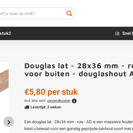
stuk2
Snel 
Beton sokkels
Beits
Douglas lat - 28x36 mm - ru
Blauwsteen sokkels
Olie - voor buite
voor buiten - douglashout
Impregneer
Teer
€5,80
per stuk
Olie en lak - vo
Oxaalzuur
incl. btw, excl.
verzendkosten
Levertijd: 3 weken
Houtvuller
Een douglas lat - 28x36 mm - ruw - AD is een massieve houte
kiest u bewust voor een gunstig geprijsde tuinhout soort met 