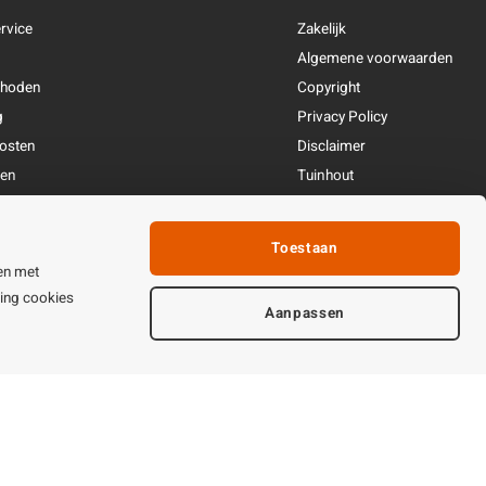
rvice
Zakelijk
Algemene voorwaarden
thoden
Copyright
g
Privacy Policy
osten
Disclaimer
ren
Tuinhout
Linkpartners
fhandeling
Toestaan
ijden & contact
en met
ting cookies
Aanpassen