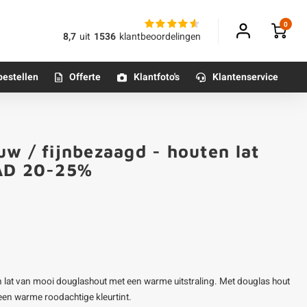
0
8,7
uit
1536
klantbeoordelingen
bestellen
Offerte
Klantfoto's
Klantenservice
Betonpoeren
w / fijnbezaagd - houten lat
n
Betonmortels
 AD 20-25%
or binnen
Tafelpoten - metaal
Tafel onderstel - metaal
n lat van mooi douglashout met een warme uitstraling. Met douglas hout
Alle poten & onderstellen
een warme roodachtige kleurtint.