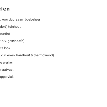
elen
, voor duurzaam bosbeheer
deld) tuinhout
eurtint
t.o.v. geschaafd)
te look
.o.v. eiken, hardhout & thermowood)
nog werken
 maatvast
oppervlak