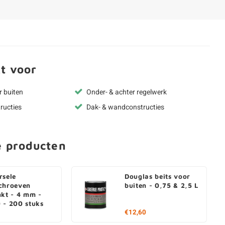
t voor
r buiten
Onder- & achter regelwerk
ructies
Dak- & wandconstructies
e producten
rsele
Douglas beits voor
chroeven
buiten - 0,75 & 2,5 L
nkt - 4 mm -
 - 200 stuks
€12,60