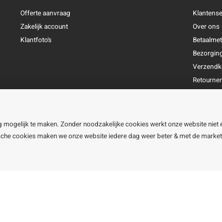
Offerte aanvraag
Klantense
Zakelijk account
Over ons
Klantfoto's
Betaalme
Bezorgin
Verzendk
Retourne
Garantie
Klachtena
Openingst
g mogelijk te maken. Zonder noodzakelijke cookies werkt onze website niet 
ische cookies maken we onze website iedere dag weer beter & met de marke
line BV