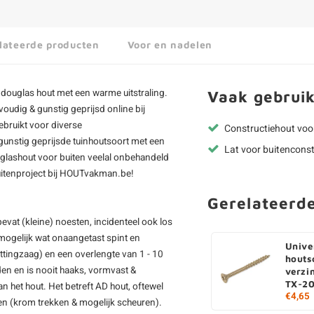
lateerde producten
Voor en nadelen
i
douglas hout
met een warme uitstraling.
Vaak gebruik
oudig & gunstig geprijsd online bij
ebruikt voor diverse
Constructiehout voo
gunstig geprijsde tuinhoutsoort met een
Lat voor buitenconst
uglashout voor buiten veelal onbehandeld
buitenproject bij HOUTvakman.be!
Gerelateerd
evat (kleine) noesten, incidenteel ook los
 mogelijk wat onaangetast spint en
Unive
ettingzaag) en een overlengte van 1 - 10
houts
en en is nooit haaks, vormvast &
verzi
TX-20
het hout. Het betreft AD hout, oftewel
€4,65
ken (krom trekken & mogelijk scheuren).