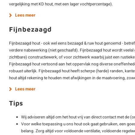
vergelijking met KD hout, met een lager vochtpercentage).
Lees meer
Fijnbezaagd
Fijnbezaagd hout - ook wel eens bezaagd & ruw hout genoemd - betre
verdere nabewerking (niet geschaafd). Fijnbezaagd hout wordt veelal g
zichtbare) constructiewerk, of voor zichtwerk waarbij juist een rustieke 
Fijnbezaagd hout vertoond aan het oppervlak nog diverse oneffenheden 
robuust uiterlijk. Fijnbezaagd hout heeft scherpe (harde) randen, kant
hout altijd rekening te houden met afwijkingen in de maatvoering, zowel
Lees meer
Tips
Wij adviseren altijd om het hout vrij van direct contact met de 
Voor welke toepassing u ons hout ook gaat gebruiken, een goe
belang. Zorg altijd voor voldoende ventilatie, voldoende regelwe