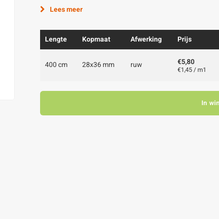
Lees meer
Lengte
Kopmaat
Afwerking
Prijs
€5,80
400 cm
28x36 mm
ruw
€1,45 / m1
In wi