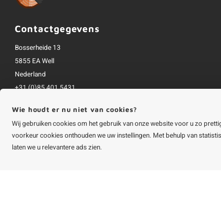
Contactgegevens
Bosserheide 13
5855 EA Well
Nederland
+31 (0)85 401 5431
info@houtvakman.be
Wie houdt er nu niet van cookies?
Alle bedragen zijn incl. btw
Wij gebruiken cookies om het gebruik van onze website voor u zo pretti
voorkeur cookies onthouden we uw instellingen. Met behulp van statist
laten we u relevantere ads zien.
©
Copyright
2026 HOUTvakman.be | HOUTvakman.be is onderdeel van
Roca On