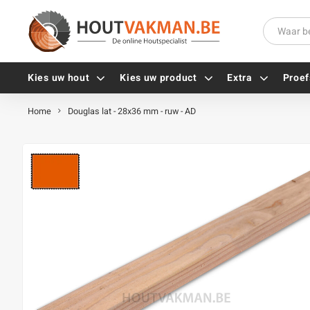
Kies uw hout
Kies uw product
Extra
Proef
Home
Douglas lat - 28x36 mm - ruw - AD
Universele houtschroeven
Balkdragers
Tellerkopschroeven
Paalhouders
Gevelschroeven
Stelplaten
Vlonderschroeven
Hoekankers
Inox schroeven
Terrasdragers
Verzinkte schroeven
B-fix
Zwarte schroeven
PuraFix
Verbindingsstukken
Alle vijzen
Houten pennen