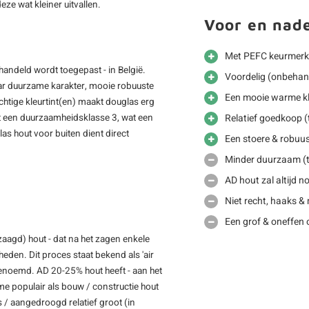
ze wat kleiner uitvallen.
Voor en nad
Met PEFC keurmerk
handeld wordt toegepast - in België.
Voordelig (onbehan
ar duurzame karakter, mooie robuuste
Een mooie warme kl
chtige kleurtint(en) maakt douglas erg
ft een duurzaamheidsklasse 3, wat een
Relatief goedkoop (
as hout voor buiten dient direct
Een stoere & robuus
Minder duurzaam (t
AD hout zal altijd 
Niet recht, haaks &
Een grof & oneffen 
zaagd) hout - dat na het zagen enkele
den. Dit proces staat bekend als 'air
genoemd. AD 20-25% hout heeft - aan het
e populair als bouw / constructie hout
 / aangedroogd relatief groot (in