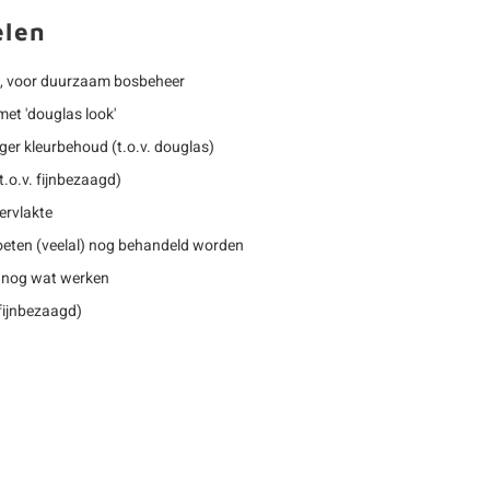
elen
, voor duurzaam bosbeheer
met 'douglas look'
nger kleurbehoud (t.o.v. douglas)
.o.v. fijnbezaagd)
ervlakte
eten (veelal) nog behandeld worden
 nog wat werken
 fijnbezaagd)