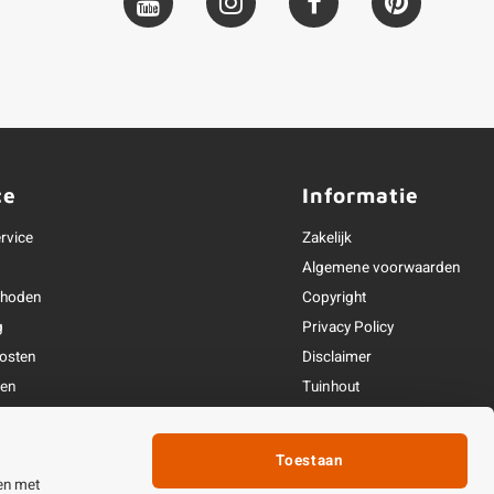
ce
Informatie
rvice
Zakelijk
Algemene voorwaarden
thoden
Copyright
g
Privacy Policy
osten
Disclaimer
ren
Tuinhout
Linkpartners
fhandeling
Toestaan
ijden & contact
en met