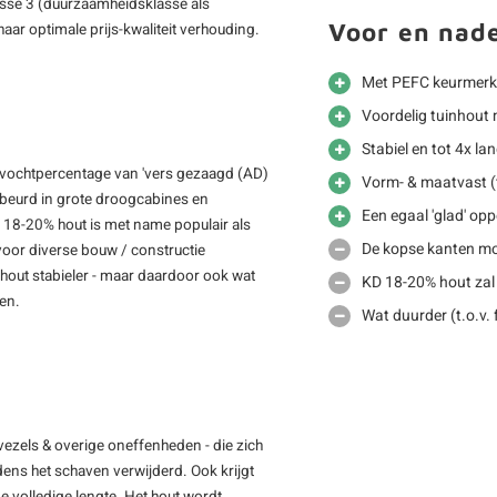
sse 3 (duurzaamheidsklasse als
Voor en nad
aar optimale prijs-kwaliteit verhouding.
Met PEFC keurmerk
Voordelig tuinhout 
Stabiel en tot 4x la
 vochtpercentage van 'vers gezaagd (AD)
Vorm- & maatvast (t
gebeurd in grote droogcabines en
Een egaal 'glad' opp
D 18-20% hout is met name populair als
De kopse kanten mo
voor diverse bouw / constructie
out stabieler - maar daardoor ook wat
KD 18-20% hout zal
men.
Wat duurder (t.o.v.
vezels & overige oneffenheden - die zich
jdens het schaven verwijderd. Ook krijgt