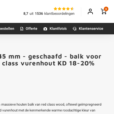
0
8,7
uit
1536
klantbeoordelingen
bestellen
Offerte
Klantfoto's
Klantenservice
Betonpoeren
45 mm - geschaafd - balk voor
n
Betonmortels
d class vurenhout KD 18-20%
or binnen
Tafelpoten - metaal
Tafel onderstel - metaal
n massieve houten balk van red class wood, oftewel geïmpregneerd
Alle poten & onderstellen
erd vurenhout met de kenmerkende warme roodachtige kleur van