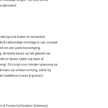
e volledige lengte. Het hout wordt
 houtproduct.
(onder)grond buiten te verwerken.
de & vakkundige montage is van cruciaal
rk en een juiste bevestiging.
ng, de beste keuze op het gebied van
ikt en lijmen raden wij sterk af.
rengt. Dit zorgt voor minder spanning op
t de kans op scheurvorming, zeker bij
als naaldhout (vuren & grenen).
 of Forest Cerficiation Schemes)