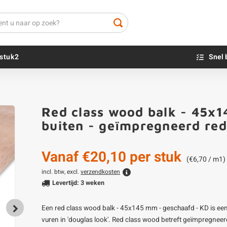
stuk2
Snel 
Beton sokkels
Beits
Red class wood balk - 45x1
Blauwsteen sokkels
Olie - voor buite
buiten - geïmpregneerd re
Impregneer
Teer
Vanaf
€20,10
per stuk
Olie en lak - vo
(€6,70 / m1)
Oxaalzuur
incl. btw, excl.
verzendkosten
Levertijd: 3 weken
Houtvuller
Een red class wood balk - 45x145 mm - geschaafd - KD is ee
vuren in 'douglas look'. Red class wood betreft geïmpregne