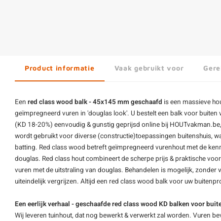
Product informatie
Vaak gebruikt voor
Gere
Een
red class wood
balk - 45x145 mm geschaafd
is een massieve
ho
geïmpregneerd
vuren
in 'douglas look'. U bestelt een balk voor buite
(KD 18-20%) eenvoudig & gunstig geprijsd online bij HOUTvakman.be, i
wordt gebruikt voor diverse (constructie)toepassingen buitenshuis, w
batting. Red class wood betreft geïmpregneerd vurenhout met de ke
douglas. Red class hout combineert de scherpe prijs & praktische voo
vuren met de uitstraling van douglas. Behandelen is mogelijk, zonder 
uiteindelijk vergrijzen. Altijd een red class wood balk voor uw buiten
Een eerlijk verhaal - geschaafde red class wood KD balken voor buit
Wij leveren tuinhout, dat nog bewerkt & verwerkt zal worden. Vuren be