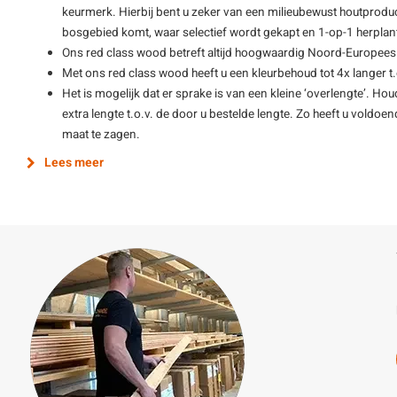
keurmerk. Hierbij bent u zeker van een milieubewust houtprodu
bosgebied komt, waar selectief wordt gekapt en 1-op-1 herplan
Ons red class wood betreft altijd hoogwaardig Noord-Europee
Met ons red class wood heeft u een kleurbehoud tot 4x langer t.o
Het is mogelijk dat er sprake is van een kleine ‘overlengte’. Hou
extra lengte t.o.v. de door u bestelde lengte. Zo heeft u vold
maat te zagen.
Lees meer