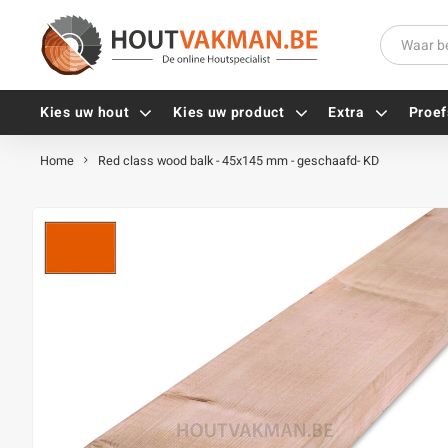
Kies uw hout
Kies uw product
Extra
Proef
Home
Red class wood balk - 45x145 mm - geschaafd- KD
Universele houtschroeven
Balkdragers
Tellerkopschroeven
Paalhouders
Gevelschroeven
Stelplaten
Vlonderschroeven
Hoekankers
Inox schroeven
Terrasdragers
Verzinkte schroeven
B-fix
Zwarte schroeven
PuraFix
Verbindingsstukken
Alle vijzen
Houten pennen