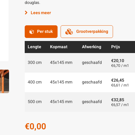
douglas.
Lees meer
Per stuk
Grootverpakking
Lengte
Kopmaat
Afwerking
Prijs
€20,10
300 cm
45x145 mm
geschaafd
€6,70 / m1
€26,45
400 cm
45x145 mm
geschaafd
€6,61 / m1
€32,85
500 cm
45x145 mm
geschaafd
€6,57 / m1
€0,00