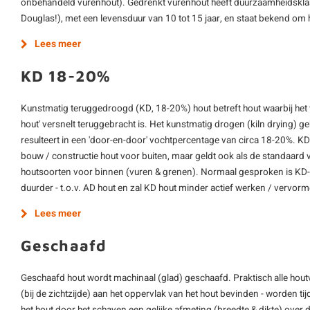
onbehandeld vurenhout). Gedrenkt vurenhout heeft duurzaamheidskla
Douglas!), met een levensduur van 10 tot 15 jaar, en staat bekend om h
Lees meer
KD 18-20%
Kunstmatig teruggedroogd (KD, 18-20%) hout betreft hout waarbij het
hout' versnelt teruggebracht is. Het kunstmatig drogen (kiln drying) 
resulteert in een 'door-en-door' vochtpercentage van circa 18-20%. K
bouw / constructie hout voor buiten, maar geldt ook als de standaard 
houtsoorten voor binnen (vuren & grenen). Normaal gesproken is KD-h
duurder - t.o.v. AD hout en zal KD hout minder actief werken / vervor
Lees meer
Geschaafd
Geschaafd hout wordt machinaal (glad) geschaafd. Praktisch alle hout
(bij de zichtzijde) aan het oppervlak van het hout bevinden - worden ti