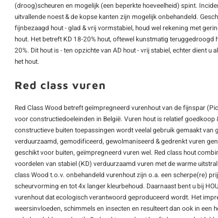
(droog)scheuren en mogelijk (een beperkte hoeveelheid) spint. Inciden
uitvallende noest & de kopse kanten zijn mogelijk onbehandeld. Gescha
fijnbezaagd hout - glad & vrij vormstabiel, houd wel rekening met ger
hout. Het betreft KD 18-20% hout, oftewel kunstmatig teruggedroogd 
20%. Dit hout is - ten opzichte van AD hout - vrij stabiel, echter dient 
het hout.
Red class vuren
Red Class Wood betreft geïmpregneerd vurenhout van de fijnspar (Pic
voor constructiedoeleinden in België. Vuren hout is relatief goedkoo
constructieve buiten toepassingen wordt veelal gebruik gemaakt van
verduurzaamd, gemodificeerd, gewolmaniseerd & gedrenkt vuren gen
geschikt voor buiten, geïmpregneerd vuren wel. Red class hout combin
voordelen van stabiel (KD) verduurzaamd vuren met de warme uitstra
class Wood t.o.v. onbehandeld vurenhout zijn o.a. een scherpe(re) prij
scheurvorming en tot 4x langer kleurbehoud. Daarnaast bent u bij H
vurenhout dat ecologisch verantwoord geproduceerd wordt. Het impr
weersinvloeden, schimmels en insecten en resulteert dan ook in een 