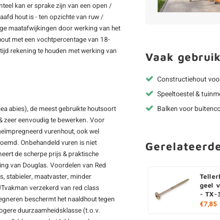
teel kan er sprake zijn van een open /
afd hout is - ten opzichte van ruw /
inge maatafwijkingen door werking van het
hout met een vochtpercentage van 18-
u altijd rekening te houden met werking van
Vaak gebruik
Constructiehout voo
Speeltoestel & tuinm
Balken voor buitenco
ea abies), de meest gebruikte houtsoort
p & zeer eenvoudig te bewerken. Voor
 geïmpregneerd vurenhout, ook wel
oemd. Onbehandeld vuren is niet
Gerelateerd
eert de scherpe prijs & praktische
ling van Douglas. Voordelen van Red
s, stabieler, maatvaster, minder
Telle
geel 
OUTvakman verzekerd van red class
- TX-
egneren beschermt het naaldhout tegen
€7,85
hogere duurzaamheidsklasse (t.o.v.