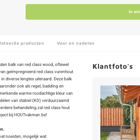
In wi
lateerde producten
Voor en nadelen
uten balk
van red class wood, oftewel
Klantfoto's
n van geïmpregneerd red class vurenhout
n diverse lengtes uiteraard. Deze balk
aaronder ook als regel, badding en
nmerkende warme roodachtige kleur van
rdelen van stabiel (KD) verduurzaamd
verdere behandeling zal red class hout
project bij HOUTvakman.be!
en.
vat noesten, mogelijk wat