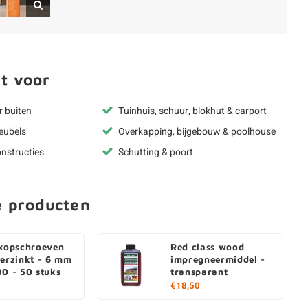
t voor
r buiten
Tuinhuis, schuur, blokhut & carport
eubels
Overkapping, bijgebouw & poolhouse
nstructies
Schutting & poort
e producten
rkopschroeven
Red class wood
verzinkt - 6 mm
impregneermiddel -
30 - 50 stuks
transparant
€18,50