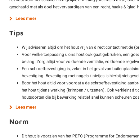
het hout door het schaven een gelijke afmeting (breedte & dikte) over d
geschaafd met als doel het vervaardigen van een recht, haaks & 'glad'
Lees meer
Tips
Wij adviseren altijd om het hout vrij van direct contact met de 
Voor welke toepassing u ons hout ook gaat gebruiken, een goe
belang. Zorg altijd voor voldoende ventilatie, voldoende regelwe
Een schroefbevestiging is, zeker in het geval van buitenplaatsi
bevestiging. Bevestiging met nagels / nietjes is hierbij niet gesch
Boor het hout altijd voor voordat u de schroefbevestiging aanb
het hout tijdens werking (krimpen / uitzetten). Ook verkleint di
houtsoorten die bij bewerking relatief snel kunnen scheuren zo
Lees meer
Norm
Dit hout is voorzien van het PEFC (Programme for Endorsement