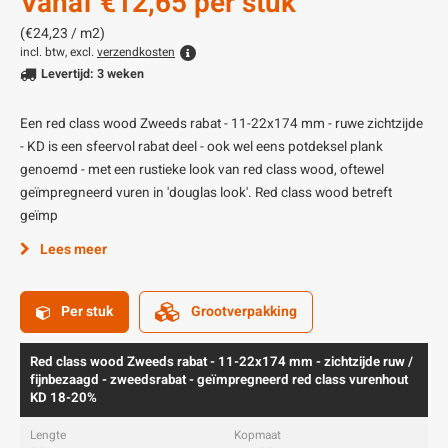
Vanaf
€12,65
per stuk
(€24,23 / m2)
incl. btw, excl.
verzendkosten
Levertijd: 3 weken
Een red class wood Zweeds rabat - 11-22x174 mm - ruwe zichtzijde
- KD is een sfeervol rabat deel - ook wel eens potdeksel plank
genoemd - met een rustieke look van red class wood, oftewel
geïmpregneerd vuren in 'douglas look'. Red class wood betreft
geïmp
Lees meer
Per stuk
Grootverpakking
Red class wood Zweeds rabat - 11-22x174 mm - zichtzijde ruw /
fijnbezaagd - zweedsrabat - geïmpregneerd red class vurenhout
KD 18-20%