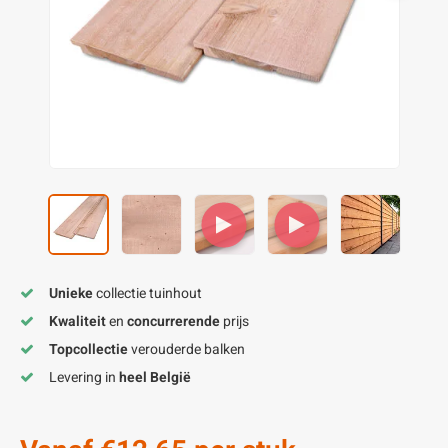
enen
felpoten
V
O
A
Z
P
H
utcomposiet
H
A
V
aatmateriaal
H
H
H
Unieke
collectie tuinhout
Kwaliteit
en
concurrerende
prijs
Topcollectie
verouderde balken
Levering in
heel België