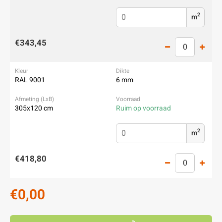
2
m
€343,45
RAL 9001
6 mm
305x120 cm
Ruim op voorraad
2
m
€418,80
€0,00