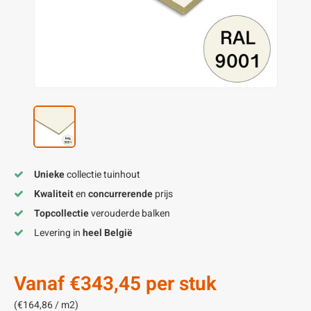
enen
felpoten
V
O
A
Z
P
H
utcomposiet
H
A
V
aatmateriaal
H
H
H
Unieke
collectie tuinhout
Kwaliteit
en
concurrerende
prijs
Topcollectie
verouderde balken
Levering in
heel België
Vanaf
€343,45
per stuk
(€164,86 / m2)