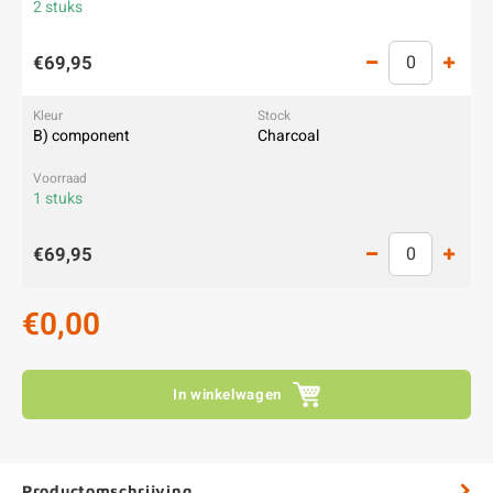
2 stuks
€69,95
B) component
Charcoal
1 stuks
€69,95
€0,00
In winkelwagen
Productomschrijving