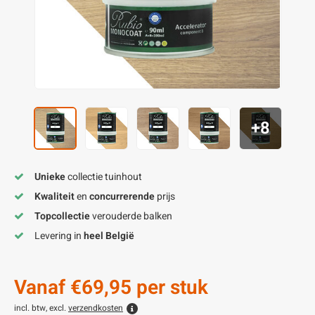
enen
felpoten
V
O
A
Z
P
H
utcomposiet
H
A
V
aatmateriaal
H
H
+8
H
Unieke
collectie tuinhout
Kwaliteit
en
concurrerende
prijs
Topcollectie
verouderde balken
Levering in
heel België
Vanaf
€69,95
per stuk
incl. btw, excl.
verzendkosten