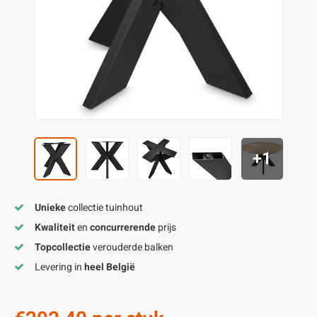
enen
felpoten
V
O
A
Z
P
H
utcomposiet
H
A
V
aatmateriaal
H
H
H
+1
Unieke
collectie tuinhout
Kwaliteit
en
concurrerende
prijs
Topcollectie
verouderde balken
Levering in
heel België