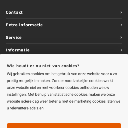
Contact
Extra informatie
Service
Informatie
Wie houdt er nu niet van cookies?
Wij gebruiken cookies om het gebruik van onze website voor u zo
prettig mogelijk te maken. Zonder noodzakelijke cookies werkt
©
Copyright
2026 HOUTvakman.be | HOUTvakman.be is onderdeel van
Roca
Online BV
onze website niet en met voorkeur cookies onthouden we uw
instellingen. Met behulp van statistische cookies maken we onze
website iedere dag weer beter & met de marketing cookies laten we
u relevantere ads zien.