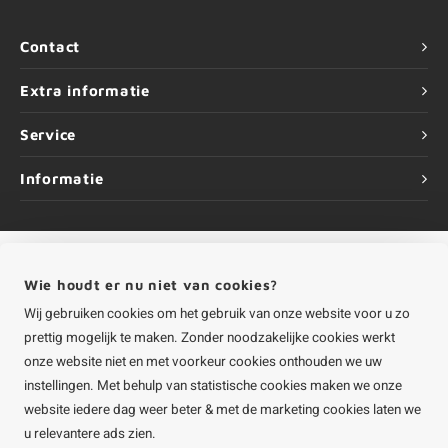
Contact
Extra informatie
Service
Informatie
Wie houdt er nu niet van cookies?
©
Copyright
2026 HOUTvakman.be | HOUTvakman.be is onderdeel van
Roca
Online BV
Wij gebruiken cookies om het gebruik van onze website voor u zo
prettig mogelijk te maken. Zonder noodzakelijke cookies werkt
onze website niet en met voorkeur cookies onthouden we uw
instellingen. Met behulp van statistische cookies maken we onze
website iedere dag weer beter & met de marketing cookies laten we
u relevantere ads zien.