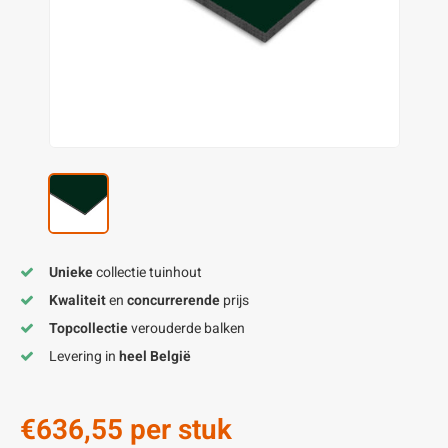
enen
felpoten
V
O
A
Z
P
H
utcomposiet
H
A
V
aatmateriaal
H
H
H
Unieke
collectie tuinhout
Kwaliteit
en
concurrerende
prijs
Topcollectie
verouderde balken
Levering in
heel België
€636,55
per stuk