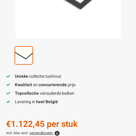
enen
felpoten
V
O
A
Z
P
H
utcomposiet
H
A
V
aatmateriaal
H
H
H
Unieke
collectie tuinhout
Kwaliteit
en
concurrerende
prijs
Topcollectie
verouderde balken
Levering in
heel België
€1.122,45
per stuk
incl. btw, excl.
verzendkosten